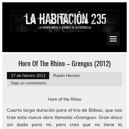
Saltar
al
contenido
La Habitación 235
Psychedelic, Stoner, Doom, Sludge, Fuzz, Space, Drone
Horn Of The Rhino – Grengus (2012)
27 de febrero 2012
Rubén Herrera
Deja un comentario
Horn of the Rhino
Cuarto larga duración para el trio de Bilbao, que nos
trae esta nueva obra llamada «Grengus». Gran disco
sin duda para mi, pero creo que no tiene la