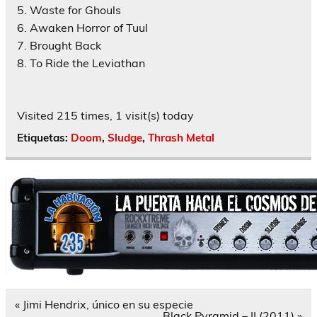
5. Waste for Ghouls
6. Awaken Horror of Tuul
7. Brought Back
8. To Ride the Leviathan
Visited 215 times, 1 visit(s) today
Etiquetas:
Doom
,
Sludge
,
Thrash Metal
Navegación
« Jimi Hendrix, único en su especie
de
Black Pyramid – II (2011) »