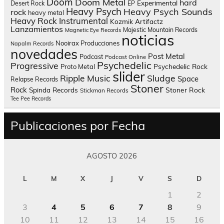
Doom
Doom Metal
hard
Experimental
Desert Rock
EP
Heavy Psych
Heavy Psych Sounds
rock
heavy metal
Heavy Rock
Instrumental
Kozmik Artifactz
Lanzamientos
Majestic Mountain Records
Magnetic Eye Records
noticias
Nooirax Producciones
Napalm Records
novedades
Post Metal
Podcast
Podcast Online
Psychedelic
Progressive
Psychedelic Rock
Proto Metal
slider
Sludge
Ripple Music
Space
Relapse Records
Stoner
Rock
Spinda Records
Stoner Rock
Stickman Records
Tee Pee Records
Publicaciones por Fecha
AGOSTO 2026
L
M
X
J
V
S
D
1
2
3
4
5
6
7
8
9
10
11
12
13
14
15
16