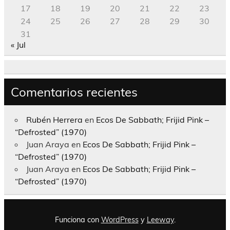
17
18
19
20
21
22
23
24
25
26
27
28
29
30
31
« Jul
Comentarios recientes
Rubén Herrera
en
Ecos De Sabbath; Frijid Pink –
“Defrosted” (1970)
Juan Araya
en
Ecos De Sabbath; Frijid Pink –
“Defrosted” (1970)
Juan Araya
en
Ecos De Sabbath; Frijid Pink –
“Defrosted” (1970)
Funciona con
WordPress
y
Leeway
.