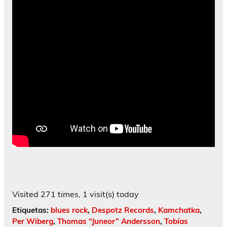
Visited 271 times, 1 visit(s) today
Etiquetas:
blues rock
,
Despotz Records
,
Kamchatka
,
Per Wiberg
,
Thomas “Juneor” Andersson
,
Tobías