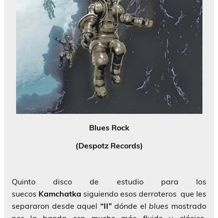
Blues Rock
(Despotz Records)
Quinto disco de estudio para los
suecos
Kamchatka
siguiendo esos derroteros que les
separaron desde aquel
“II”
dónde el
blues
mostrado
por la banda era mucho más fluido y clásico,