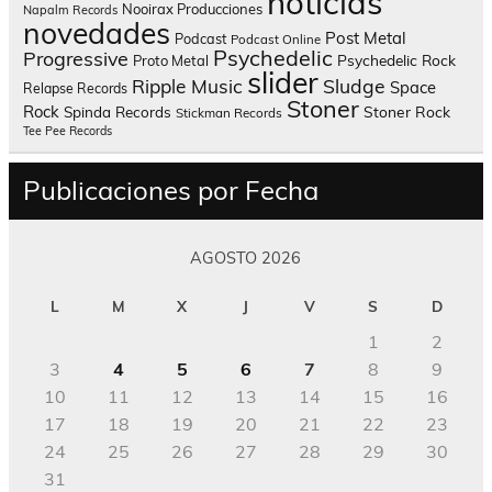
noticias
Nooirax Producciones
Napalm Records
novedades
Post Metal
Podcast
Podcast Online
Psychedelic
Progressive
Psychedelic Rock
Proto Metal
slider
Sludge
Ripple Music
Space
Relapse Records
Stoner
Rock
Spinda Records
Stoner Rock
Stickman Records
Tee Pee Records
Publicaciones por Fecha
AGOSTO 2026
L
M
X
J
V
S
D
1
2
3
4
5
6
7
8
9
10
11
12
13
14
15
16
17
18
19
20
21
22
23
24
25
26
27
28
29
30
31