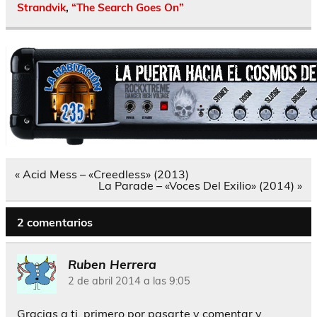
Strandvik
,
“The Search Goes On”
Navegación
« Acid Mess – «Creedless» (2013)
de
La Parade – «Voces Del Exilio» (2014) »
entradas
2 comentarios
Ruben Herrera
2 de abril 2014 a las 9:05
Gracias a ti, primero por pasarte y comentar y