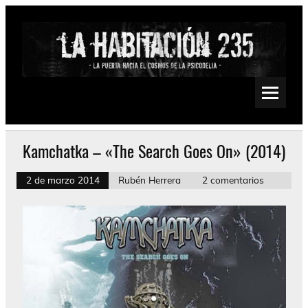
Saltar
al
contenido
La Habitación 235
Psychedelic, Stoner, Doom, Sludge, Fuzz, Space, Drone
Kamchatka – «The Search Goes On» (2014)
2 de marzo 2014
Rubén Herrera
2 comentarios