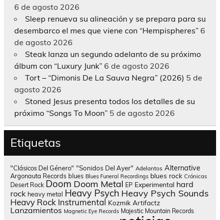
6 de agosto 2026
Sleep renueva su alineación y se prepara para su
desembarco el mes que viene con “Hempispheres”
6
de agosto 2026
Steak lanza un segundo adelanto de su próximo
álbum con “Luxury Junk”
6 de agosto 2026
Tort – “Dimonis De La Sauva Negra” (2026)
5 de
agosto 2026
Stoned Jesus presenta todos los detalles de su
próximo “Songs To Moon”
5 de agosto 2026
Etiquetas
Alternative
"Clásicos Del Género"
"Sonidos Del Ayer"
Adelantos
blues rock
Argonauta Records
blues
Blues Funeral Recordings
Crónicas
Doom
Doom Metal
hard
Experimental
Desert Rock
EP
Heavy Psych
Heavy Psych Sounds
rock
heavy metal
Heavy Rock
Instrumental
Kozmik Artifactz
Lanzamientos
Majestic Mountain Records
Magnetic Eye Records