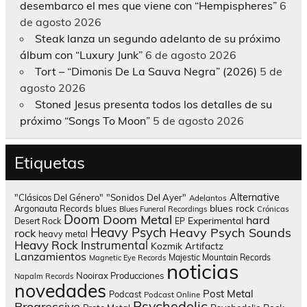
desembarco el mes que viene con “Hempispheres”
6
de agosto 2026
Steak lanza un segundo adelanto de su próximo
álbum con “Luxury Junk”
6 de agosto 2026
Tort – “Dimonis De La Sauva Negra” (2026)
5 de
agosto 2026
Stoned Jesus presenta todos los detalles de su
próximo “Songs To Moon”
5 de agosto 2026
Etiquetas
Alternative
"Clásicos Del Género"
"Sonidos Del Ayer"
Adelantos
blues rock
Argonauta Records
blues
Blues Funeral Recordings
Crónicas
Doom
Doom Metal
hard
Experimental
Desert Rock
EP
Heavy Psych
Heavy Psych Sounds
rock
heavy metal
Heavy Rock
Instrumental
Kozmik Artifactz
Lanzamientos
Majestic Mountain Records
Magnetic Eye Records
noticias
Nooirax Producciones
Napalm Records
novedades
Post Metal
Podcast
Podcast Online
Psychedelic
Progressive