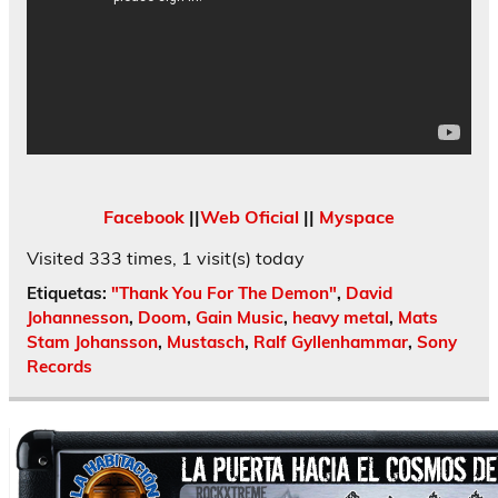
Facebook
||
Web Oficial
||
Myspace
Visited 333 times, 1 visit(s) today
Etiquetas:
"Thank You For The Demon"
,
David
Johannesson
,
Doom
,
Gain Music
,
heavy metal
,
Mats
Stam Johansson
,
Mustasch
,
Ralf Gyllenhammar
,
Sony
Records