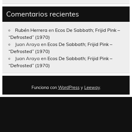
Comentarios recientes
Rubén Herrera
en
Ecos De Sabbath; Frijid Pink –
“Defrosted” (1970)
Juan Araya
en
Ecos De Sabbath; Frijid Pink –
“Defrosted” (1970)
Juan Araya
en
Ecos De Sabbath; Frijid Pink –
“Defrosted” (1970)
Funciona con
WordPress
y
Leeway
.