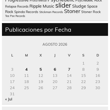
Psychedelic Rock
Proto Metal
slider
Sludge
Ripple Music
Space
Relapse Records
Stoner
Rock
Spinda Records
Stoner Rock
Stickman Records
Tee Pee Records
Publicaciones por Fecha
AGOSTO 2026
L
M
X
J
V
S
D
1
2
3
4
5
6
7
8
9
10
11
12
13
14
15
16
17
18
19
20
21
22
23
24
25
26
27
28
29
30
31
« Jul