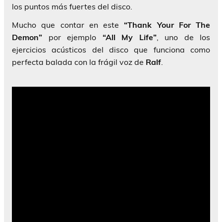
los puntos más fuertes del disco.
Mucho que contar en este
“Thank Your For The
Demon”
por ejemplo
“All My Life”
, uno de los
ejercicios acústicos del disco que funciona como
perfecta balada con la frágil voz de
Ralf
.