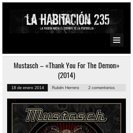
Saltar
al
contenido
La Habitación 235
Psychedelic, Stoner, Doom, Sludge, Fuzz, Space, Drone
Mustasch – «Thank You For The Demon»
(2014)
18 de enero 2014
Rubén Herrera
2 comentarios