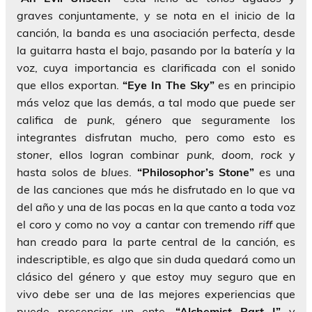
graves conjuntamente, y se nota en el inicio de la
canción, la banda es una asociación perfecta, desde
la guitarra hasta el bajo, pasando por la batería y la
voz, cuya importancia es clarificada con el sonido
que ellos exportan.
“Eye In The Sky”
es en principio
más veloz que las demás, a tal modo que puede ser
califica de
punk
, género que seguramente los
integrantes disfrutan mucho, pero como esto es
stoner
, ellos logran combinar
punk
,
doom
,
rock
y
hasta solos de
blues
.
“Philosophor’s Stone”
es una
de las canciones que más he disfrutado en lo que va
del año y una de las pocas en la que canto a toda voz
el coro y como no voy a cantar con tremendo
riff
que
han creado para la parte central de la canción, es
indescriptible, es algo que sin duda quedará como un
clásico del género y que estoy muy seguro que en
vivo debe ser una de las mejores experiencias que
puede presenciar un ente.
“Alchemist Part I”
y