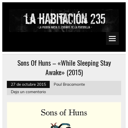
Saltar
al
contenido
La Habitación 235
Psychedelic, Stoner, Doom, Sludge, Fuzz, Space, Drone
Sons Of Huns – «While Sleeping Stay
Awake» (2015)
27 de octubre 2015
Paul Bracamonte
Deja un comentario