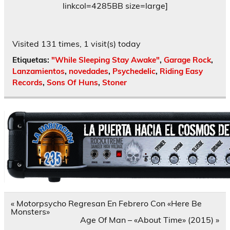
linkcol=4285BB size=large]
Visited 131 times, 1 visit(s) today
Etiquetas:
"While Sleeping Stay Awake"
,
Garage Rock
,
Lanzamientos
,
novedades
,
Psychedelic
,
Riding Easy
Records
,
Sons Of Huns
,
Stoner
Navegación
« Motorpsycho Regresan En Febrero Con «Here Be
de
Monsters»
entradas
Age Of Man – «About Time» (2015) »