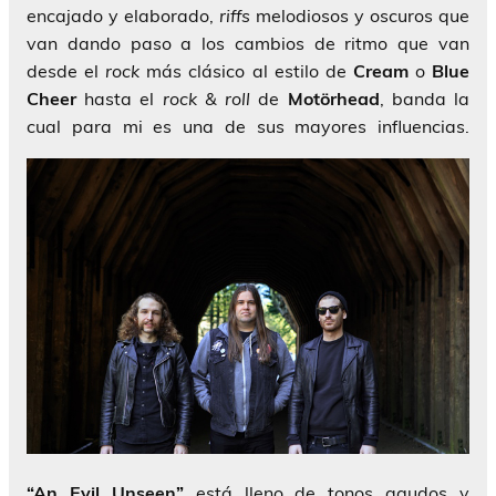
encajado y elaborado,
riffs
melodiosos y oscuros que
van dando paso a los cambios de ritmo que van
desde el
rock
más clásico al estilo de
Cream
o
Blue
Cheer
hasta el
rock & roll
de
Motörhead
, banda la
cual para mi es una de sus mayores influencias.
“An Evil Unseen”
está lleno de tonos agudos y