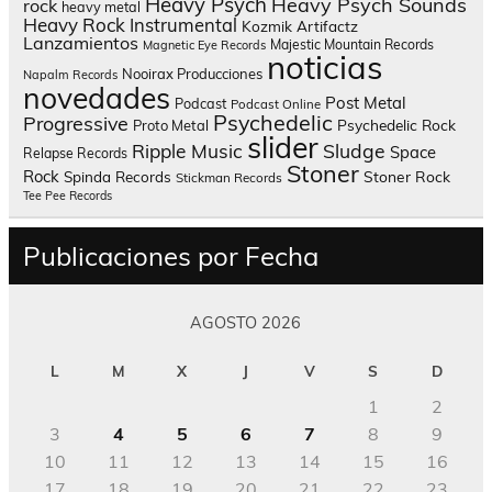
Heavy Psych
Heavy Psych Sounds
rock
heavy metal
Heavy Rock
Instrumental
Kozmik Artifactz
Lanzamientos
Majestic Mountain Records
Magnetic Eye Records
noticias
Nooirax Producciones
Napalm Records
novedades
Post Metal
Podcast
Podcast Online
Psychedelic
Progressive
Psychedelic Rock
Proto Metal
slider
Sludge
Ripple Music
Space
Relapse Records
Stoner
Rock
Spinda Records
Stoner Rock
Stickman Records
Tee Pee Records
Publicaciones por Fecha
AGOSTO 2026
L
M
X
J
V
S
D
1
2
3
4
5
6
7
8
9
10
11
12
13
14
15
16
17
18
19
20
21
22
23