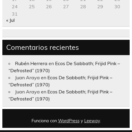
24
25
26
27
28
29
30
31
« Jul
Comentarios recientes
Rubén Herrera
en
Ecos De Sabbath; Frijid Pink –
“Defrosted” (1970)
Juan Araya
en
Ecos De Sabbath; Frijid Pink –
“Defrosted” (1970)
Juan Araya
en
Ecos De Sabbath; Frijid Pink –
“Defrosted” (1970)
Funciona con
WordPress
y
Leeway
.