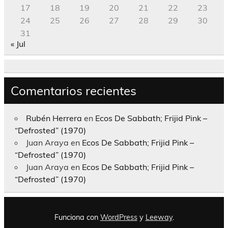
17
18
19
20
21
22
23
24
25
26
27
28
29
30
31
« Jul
Comentarios recientes
Rubén Herrera
en
Ecos De Sabbath; Frijid Pink –
“Defrosted” (1970)
Juan Araya
en
Ecos De Sabbath; Frijid Pink –
“Defrosted” (1970)
Juan Araya
en
Ecos De Sabbath; Frijid Pink –
“Defrosted” (1970)
Funciona con
WordPress
y
Leeway
.