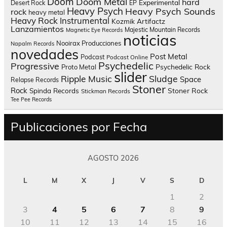
Doom
Doom Metal
hard
Experimental
Desert Rock
EP
Heavy Psych
Heavy Psych Sounds
rock
heavy metal
Heavy Rock
Instrumental
Kozmik Artifactz
Lanzamientos
Majestic Mountain Records
Magnetic Eye Records
noticias
Nooirax Producciones
Napalm Records
novedades
Post Metal
Podcast
Podcast Online
Psychedelic
Progressive
Psychedelic Rock
Proto Metal
slider
Sludge
Ripple Music
Space
Relapse Records
Stoner
Rock
Spinda Records
Stoner Rock
Stickman Records
Tee Pee Records
Publicaciones por Fecha
AGOSTO 2026
L
M
X
J
V
S
D
1
2
3
4
5
6
7
8
9
10
11
12
13
14
15
16