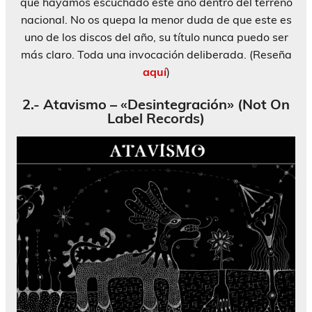
que hayamos escuchado este año dentro del terreno
nacional. No os quepa la menor duda de que este es
uno de los discos del año, su título nunca puedo ser
más claro. Toda una invocación deliberada. (Reseña
aquí
)
2.- Atavismo – «Desintegración» (Not On
Label Records)