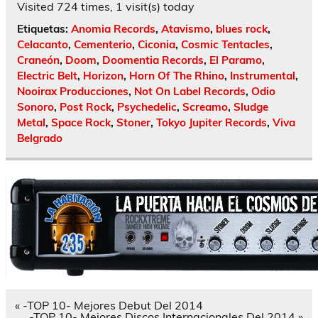
Visited 724 times, 1 visit(s) today
Etiquetas:
Anomia Records
,
Atavismo
,
blues rock
,
Celacanto
,
Cementerio
,
Ciconia
,
Cosmic Tentacles
,
Craneón
,
Doom
,
Doomentia Records
,
El Paramo
,
Electric Belt
,
Horizon
,
Horn Of The Rhino
,
Instrumental
,
Nooirax Producciones
,
Not On Label Records
,
Odio
Sonoro
,
Post Rock
,
Psychedelic
,
Screamo
,
Sludge
Metal
,
Space Rock
,
Stoner
,
Tokyo Jupiter Records
,
Viva
Belgrado
Navegación
« -TOP 10- Mejores Debut Del 2014
de
-TOP 10- Mejores Discos Internacionales Del 2014 »