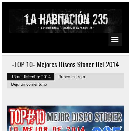
Saltar
al
contenido
La Habitación 235
Psychedelic, Stoner, Doom, Sludge, Fuzz, Space, Drone
-TOP 10- Mejores Discos Stoner Del 2014
13 de diciembre 2014
Rubén Herrera
Deja un comentario