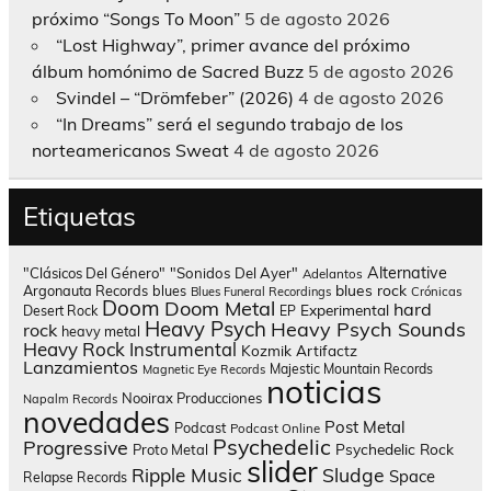
próximo “Songs To Moon”
5 de agosto 2026
“Lost Highway”, primer avance del próximo
álbum homónimo de Sacred Buzz
5 de agosto 2026
Svindel – “Drömfeber” (2026)
4 de agosto 2026
“In Dreams” será el segundo trabajo de los
norteamericanos Sweat
4 de agosto 2026
Etiquetas
Alternative
"Clásicos Del Género"
"Sonidos Del Ayer"
Adelantos
blues rock
Argonauta Records
blues
Blues Funeral Recordings
Crónicas
Doom
Doom Metal
hard
Experimental
Desert Rock
EP
Heavy Psych
Heavy Psych Sounds
rock
heavy metal
Heavy Rock
Instrumental
Kozmik Artifactz
Lanzamientos
Majestic Mountain Records
Magnetic Eye Records
noticias
Nooirax Producciones
Napalm Records
novedades
Post Metal
Podcast
Podcast Online
Psychedelic
Progressive
Psychedelic Rock
Proto Metal
slider
Sludge
Ripple Music
Space
Relapse Records