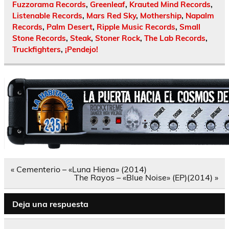
Fuzzorama Records
,
Greenleaf
,
Krauted Mind Records
,
Listenable Records
,
Mars Red Sky
,
Mothership
,
Napalm
Records
,
Palm Desert
,
Ripple Music Records
,
Small
Stone Records
,
Steak
,
Stoner Rock
,
The Lab Records
,
Truckfighters
,
¡Pendejo!
Navegación
« Cementerio – «Luna Hiena» (2014)
de
The Rayos – «Blue Noise» (EP)(2014) »
entradas
Deja una respuesta