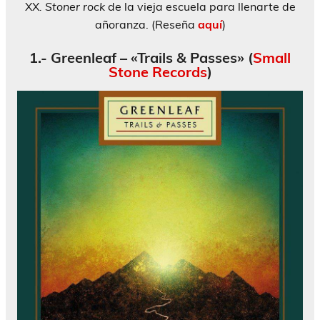
XX
. Stoner rock
de la vieja escuela para llenarte de
añoranza. (Reseña
aquí
)
1.- Greenleaf – «Trails & Passes» (
Small
Stone Records
)