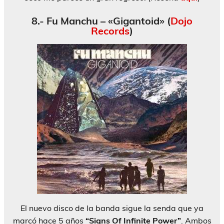
8.- Fu Manchu – «Gigantoid» (
Dojo
Records
)
El nuevo disco de la banda sigue la senda que ya
marcó hace 5 años
“Signs Of Infinite Power”
. Ambos