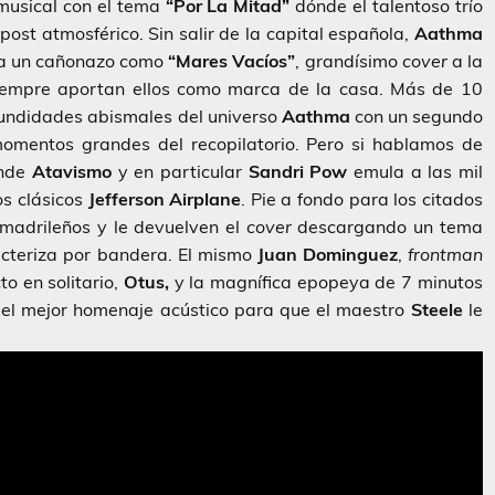
musical con el tema
“Por La Mitad”
dónde el talentoso trío
 post atmosférico. Sin salir de la capital española,
Aathma
tera un cañonazo como
“Mares Vacíos”
, grandísimo
cover
a la
iempre aportan ellos como marca de la casa. Más de 10
fundidades abismales del universo
Aathma
con un segundo
momentos grandes del recopilatorio. Pero si hablamos de
nde
Atavismo
y en particular
Sandri Pow
emula a las mil
os clásicos
Jefferson Airplane
. Pie a fondo para los citados
 madrileños y le devuelven el
cover
descargando un tema
acteriza por bandera. El mismo
Juan Dominguez
,
frontman
o en solitario,
Otus,
y la magnífica epopeya de 7 minutos
”
el mejor homenaje acústico para que el maestro
Steele
le