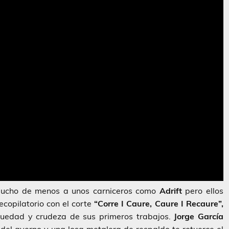
ucho de menos a unos carniceros como
Adrift
pero ellos
ecopilatorio con el corte
“Corre I Caure, Caure I Recaure”,
quedad y crudeza de sus primeros trabajos.
Jorge García