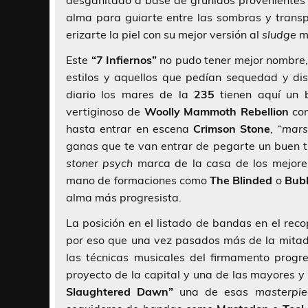
desgañitado a base de gruñidos provenientes d
alma para guiarte entre las sombras y trans
erizarte la piel con su mejor versión al
sludge
má
Este
“7 Infiernos”
no pudo tener mejor nombre, 
estilos y aquellos que pedían sequedad y di
diario los mares de la
235
tienen aquí un b
vertiginoso de
Woolly Mammoth Rebellion
co
hasta entrar en escena
Crimson Stone
, “
mars
ganas que te van entrar de pegarte un buen 
stoner psych
marca de la casa de los mejor
mano de formaciones como
The Blinded
o
Bubb
alma más progresista.
La posición en el listado de bandas en el reco
por eso que una vez pasados más de la mitad 
las técnicas musicales del firmamento progr
proyecto de la capital y una de las mayores 
Slaughtered Dawn”
una de esas
masterpi