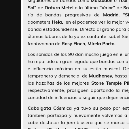
seguidores de bandas como
Mastodon
o
Tool
Sol”
de
Datura Metel
o la última
“Valor”
de
So
río de bandas progresivas de
Madrid
.
“Si
doomsters
Hela,
en el podemos ver la mejor v
banda estadounidense. Directa al grano para 
últimas labores de la ya ex cantante
Isabel Sie
frontwoman
de
Rosy Finch, Mireia Porto.
Los sonidos de los 90 dan mucho juego en el u
ha repartido un gran legado que bandas com
e influencia máxima en su estilo musical. 
tempranero y demencial de
Mudhoney,
hasta
las hazañas de los mejores
Stone Temple Pi
respectivamente, prosiguen aportando la me
cantidad de influencias a seguir que dejan enc
Cabalgata Cósmica
ya tuvo su paso por es
también participa y nuevamente volvemos a 
cabe destacar la
jam
blusera que se marca co