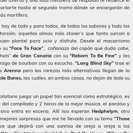
el averno y una losa metalera de respaldo te retuerce el
portarte hasta el segundo tramo dónde se encargarán de
s mortífero.
hay de todo y para todos, de todos los sabores y todo los
storsión, aquellas almas más
stoner’s
que tanto surcan a
uen plantel para ocio y disfrute. Desde el macarrismo
n su
“Face To Face”
, cañonazo del copón qué duda cabe,
hals
”
de Gran Canaria
con su
“Reborn To Be Fine”
y las
trago de bourbon con su escucha.
“Long Blind Sky”
trae el
es
Arenna
pero las rarezas más alternativas llegan de la
le Bones,
las cuáles, en ambos casos, no dejan de lado su
pilatorio juega un papel tan esencial como estratégico, es
del compilado y 2 horas de la mejor música, el paraíso y
esivo entra en escena. Allí nos esperan
Hedphelym
, otro
y mejores sorpresas que me he llevado con su tema
“Those
ece
que dejará con una sonrisa de oreja a oreja a los