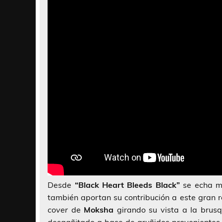
Desde
“Black Heart Bleeds Black”
se echa m
también aportan su contribución a este gran r
cover
de
Moksha
girando su vista a la brus