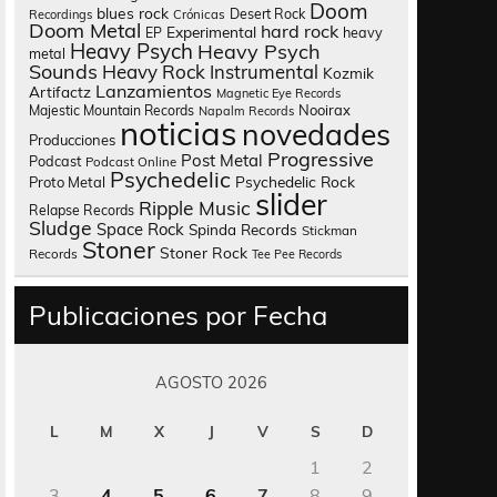
Doom
blues rock
Desert Rock
Recordings
Crónicas
Doom Metal
hard rock
Experimental
heavy
EP
Heavy Psych
Heavy Psych
metal
Sounds
Heavy Rock
Instrumental
Kozmik
Lanzamientos
Artifactz
Magnetic Eye Records
Nooirax
Majestic Mountain Records
Napalm Records
noticias
novedades
Producciones
Progressive
Post Metal
Podcast
Podcast Online
Psychedelic
Psychedelic Rock
Proto Metal
slider
Ripple Music
Relapse Records
Sludge
Space Rock
Spinda Records
Stickman
Stoner
Stoner Rock
Records
Tee Pee Records
Publicaciones por Fecha
AGOSTO 2026
L
M
X
J
V
S
D
1
2
3
4
5
6
7
8
9