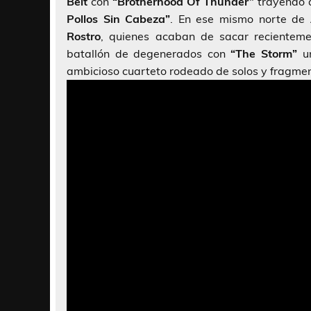
Belt
con
“Brotherhood Of Thunder”
trayendo 
Pollos Sin Cabeza”
. En ese mismo norte de
Rostro
, quienes acaban de sacar recientem
batallón de degenerados con
“The Storm”
un
ambicioso cuarteto rodeado de solos y fragmen