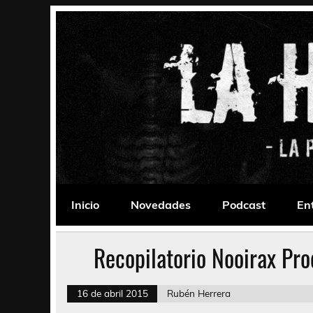
Saltar
al
contenido
La Habitación 235
Psychedelic, Stoner, Doom, Sludge, Fuzz, Space,
Inicio
Novedades
Podcast
En
Recopilatorio Nooirax Pro
16 de abril 2015
Rubén Herrera