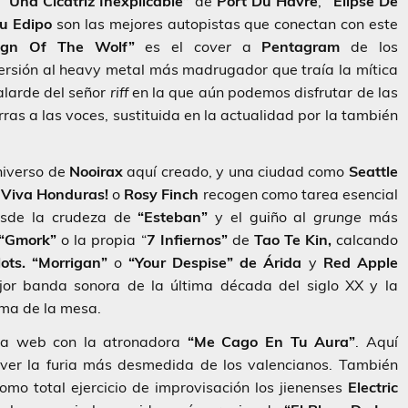
.
“Una Cicatriz Inexplicable”
de
Port
Du Havre
,
“Elipse De
u Edipo
son las mejores autopistas que conectan con este
gn Of The Wolf”
es el
cover
a
Pentagram
de los
ersión al heavy metal más madrugador que traía la mítica
alarde del señor
riff
en la que aún podemos disfrutar de las
rras
a las voces, sustituida en la actualidad por la también
niverso de
Nooirax
aquí creado, y una ciudad como
Seattle
o
Viva Honduras!
o
Rosy Finch
recogen como tarea esencial
Desde la crudeza de
“Esteban”
y el guiño al
grunge
más
“Gmork”
o la propia “
7 Infiernos”
de
Tao Te Kin,
calcando
lots. “Morrigan”
o
“Your Despise” de Árida
y
Red Apple
jor banda sonora de la última década del siglo XX y la
ima de la mesa.
ta web con la atronadora
“Me Cago En Tu Aura”
. Aquí
ver la furia más desmedida de los valencianos. También
mo total ejercicio de improvisación los jienenses
Electric