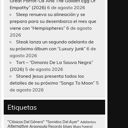
Great Parrot-Ox And The Golden Egg Of
Empathy” (2026)
6 de agosto 2026
Sleep renueva su alineación y se
prepara para su desembarco el mes que
viene con “Hempispheres”
6 de agosto
2026
Steak lanza un segundo adelanto de
su próximo álbum con “Luxury Junk”
6 de
agosto 2026
Tort – “Dimonis De La Sauva Negra”
(2026)
5 de agosto 2026
Stoned Jesus presenta todos los
detalles de su próximo “Songs To Moon”
5
de agosto 2026
Etiquetas
"Clásicos Del Género"
"Sonidos Del Ayer"
Adelantos
Alternative
Argonauta Records
blues
Blues Funeral