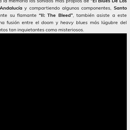
a la memoria los sonidos más propios de
“El Blues De Los
Andalucía
y compartiendo algunos componentes,
Santo
ente su flamante
“II: The Bleed”
, también asiste a este
a fusión entre el
doom
y
heavy blues
más lúgubre del
tos tan inquietantes como misteriosos.