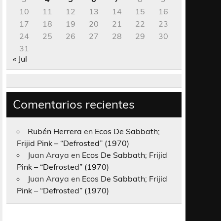
10
11
12
13
14
15
16
17
18
19
20
21
22
23
24
25
26
27
28
29
30
31
« Jul
Comentarios recientes
Rubén Herrera
en
Ecos De Sabbath;
Frijid Pink – “Defrosted” (1970)
Juan Araya
en
Ecos De Sabbath; Frijid
Pink – “Defrosted” (1970)
Juan Araya
en
Ecos De Sabbath; Frijid
Pink – “Defrosted” (1970)