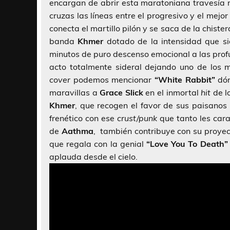
encargan de abrir esta maratoniana travesía 
cruzas las líneas entre el progresivo y el mejor
conecta el martillo pilón y se saca de la chis
banda
Khmer
dotado de la intensidad que s
minutos de puro descenso emocional a las pro
acto totalmente sideral dejando uno de los 
cover
podemos mencionar
“White Rabbit”
dó
maravillas a
Grace Slick
en el inmortal
hit
de l
Khmer
, que recogen el favor de sus paisanos
frenético con ese
crust/punk
que tanto les car
de
Aathma
, también contribuye con su proyect
que regala con la genial
“Love You To Death
aplauda desde el cielo.