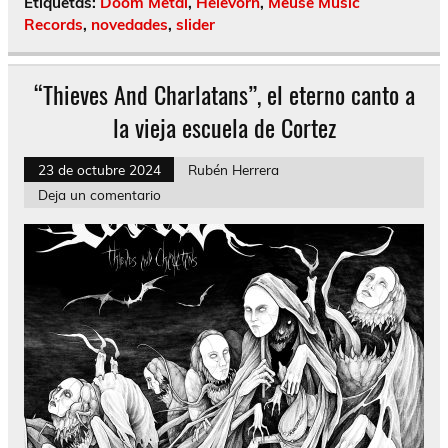
Etiquetas:
Doom Metal
,
Helevorn
,
Meuse Music
Records
,
novedades
,
slider
“Thieves And Charlatans”, el eterno canto a
la vieja escuela de Cortez
23 de octubre 2024
Rubén Herrera
Deja un comentario