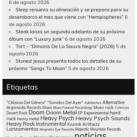
6 de agosto 2026
Sleep renueva su alineación y se prepara para su
desembarco el mes que viene con “Hempispheres”
6
de agosto 2026
Steak lanza un segundo adelanto de su próximo
álbum con “Luxury Junk”
6 de agosto 2026
Tort – “Dimonis De La Sauva Negra” (2026)
5 de
agosto 2026
Stoned Jesus presenta todos los detalles de su
próximo “Songs To Moon”
5 de agosto 2026
Etiquetas
Alternative
"Clásicos Del Género"
"Sonidos Del Ayer"
Adelantos
blues rock
Argonauta Records
blues
Blues Funeral Recordings
Crónicas
Doom
Doom Metal
hard
Experimental
Desert Rock
EP
Heavy Psych
Heavy Psych Sounds
rock
heavy metal
Heavy Rock
Instrumental
Kozmik Artifactz
Lanzamientos
Majestic Mountain Records
Magnetic Eye Records
noticias