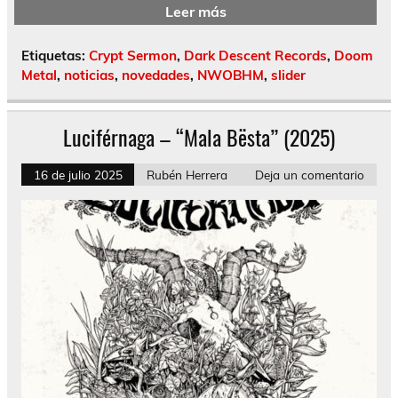
Leer más
Etiquetas:
Crypt Sermon
,
Dark Descent Records
,
Doom
Metal
,
noticias
,
novedades
,
NWOBHM
,
slider
Luciférnaga – “Mala Bësta” (2025)
16 de julio 2025
Rubén Herrera
Deja un comentario