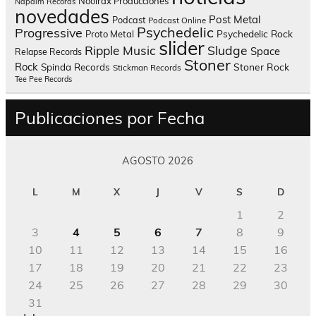
Nooirax Producciones
Napalm Records
novedades
Post Metal
Podcast
Podcast Online
Psychedelic
Progressive
Psychedelic Rock
Proto Metal
slider
Sludge
Ripple Music
Space
Relapse Records
Stoner
Rock
Spinda Records
Stoner Rock
Stickman Records
Tee Pee Records
Publicaciones por Fecha
AGOSTO 2026
L
M
X
J
V
S
D
1
2
3
4
5
6
7
8
9
10
11
12
13
14
15
16
17
18
19
20
21
22
23
24
25
26
27
28
29
30
31