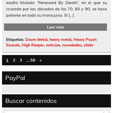
asalto titulado “Renewed By Death”, en el que su
cruzada por las décadas de los 70, 80 y 90, se hace
patente en todo su transcurso. El […]
Leer más
Etiquetas:
Doom Metal
,
heavy metal
,
Heavy Psych
Sounds
,
High Reeper
,
noticias
,
novedades
,
slider
1
2
3
…
58
»
PayPal
Buscar contenidos