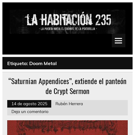
Saltar
al
contenido
La Habitación 235
Psychedelic, Stoner, Doom, Sludge, Fuzz, Space, Drone
Etiqueta:
Doom Metal
“Saturnian Appendices”, extiende el panteón
de Crypt Sermon
14 de agosto 2025
Rubén Herrera
Deja un comentario