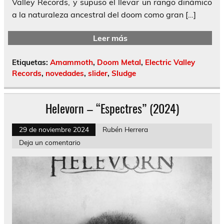
Valley Records, y supuso el llevar un rango dinámico
a la naturaleza ancestral del doom como gran […]
Leer más
Etiquetas:
Amammoth
,
Doom Metal
,
Electric Valley
Records
,
novedades
,
slider
,
Sludge
Helevorn – “Espectres” (2024)
29 de noviembre 2024
Rubén Herrera
Deja un comentario