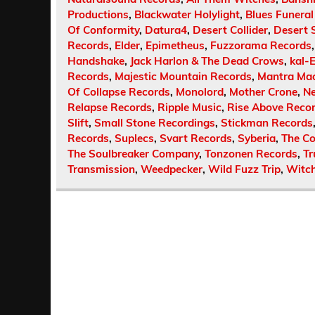
Productions
,
Blackwater Holylight
,
Blues Funeral
Of Conformity
,
Datura4
,
Desert Collider
,
Desert 
Records
,
Elder
,
Epimetheus
,
Fuzzorama Records
Handshake
,
Jack Harlon & The Dead Crows
,
kal-E
Records
,
Majestic Mountain Records
,
Mantra Ma
Of Collapse Records
,
Monolord
,
Mother Crone
,
Ne
Relapse Records
,
Ripple Music
,
Rise Above Reco
Slift
,
Small Stone Recordings
,
Stickman Records
Records
,
Suplecs
,
Svart Records
,
Syberia
,
The C
The Soulbreaker Company
,
Tonzonen Records
,
Tr
Transmission
,
Weedpecker
,
Wild Fuzz Trip
,
Witch