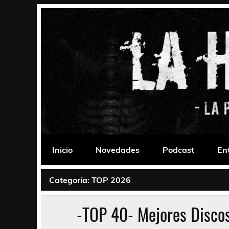
Saltar
al
contenido
La Habitación 235
Psychedelic, Stoner, Doom, Sludge, Fuzz, Space,
Inicio
Novedades
Podcast
En
Categoría:
TOP 2026
-TOP 40- Mejores Disco