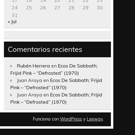
17
18
19
20
21
22
23
24
25
26
27
28
29
30
31
« Jul
Comentarios recientes
Rubén Herrera
en
Ecos De Sabbath;
Frijid Pink – “Defrosted” (1970)
Juan Araya
en
Ecos De Sabbath; Frijid
Pink – “Defrosted” (1970)
Juan Araya
en
Ecos De Sabbath; Frijid
Pink – “Defrosted” (1970)
Funciona con
WordPress
y
Leeway
.