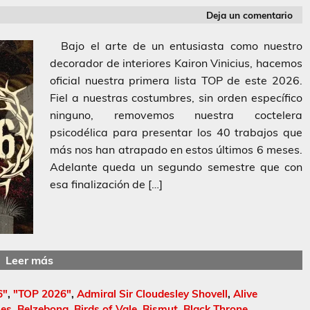
Deja un comentario
Bajo el arte de un entusiasta como nuestro
decorador de interiores Kairon Vinicius, hacemos
oficial nuestra primera lista TOP de este 2026.
Fiel a nuestras costumbres, sin orden específico
ninguno, removemos nuestra coctelera
psicodélica para presentar los 40 trabajos que
más nos han atrapado en estos últimos 6 meses.
Adelante queda un segundo semestre que con
esa finalización de […]
Leer más
6"
,
"TOP 2026"
,
Admiral Sir Cloudesley Shovell
,
Alive
ies
,
Belzebong
,
Birds of Vale
,
Bismut
,
Black Throne