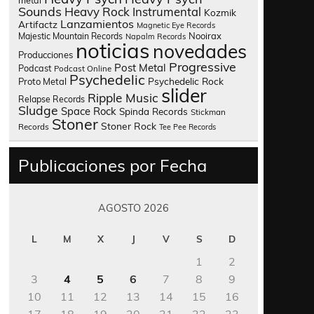
metal
Sounds
Heavy Rock
Instrumental
Kozmik
Lanzamientos
Artifactz
Magnetic Eye Records
Nooirax
Majestic Mountain Records
Napalm Records
noticias
novedades
Producciones
Progressive
Post Metal
Podcast
Podcast Online
Psychedelic
Psychedelic Rock
Proto Metal
slider
Ripple Music
Relapse Records
Sludge
Space Rock
Spinda Records
Stickman
Stoner
Stoner Rock
Records
Tee Pee Records
Publicaciones por Fecha
AGOSTO 2026
L
M
X
J
V
S
D
1
2
3
4
5
6
7
8
9
10
11
12
13
14
15
16