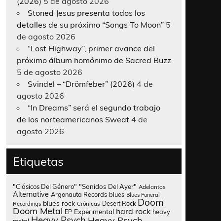
(2026)
5 de agosto 2026
Stoned Jesus presenta todos los
detalles de su próximo “Songs To Moon”
5
de agosto 2026
“Lost Highway”, primer avance del
próximo álbum homónimo de Sacred Buzz
5 de agosto 2026
Svindel – “Drömfeber” (2026)
4 de
agosto 2026
“In Dreams” será el segundo trabajo
de los norteamericanos Sweat
4 de
agosto 2026
Etiquetas
"Clásicos Del Género"
"Sonidos Del Ayer"
Adelantos
Alternative
Argonauta Records
blues
Blues Funeral
Doom
blues rock
Desert Rock
Recordings
Crónicas
Doom Metal
hard rock
Experimental
heavy
EP
Heavy Psych
Heavy Psych