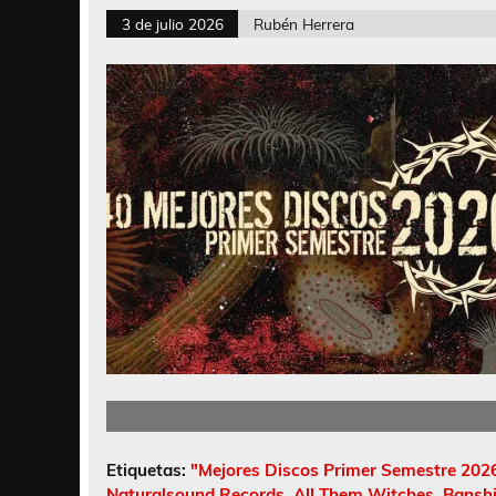
3 de julio 2026
Rubén Herrera
Etiquetas:
"Mejores Discos Primer Semestre 202
Naturalsound Records
,
All Them Witches
,
Bansh