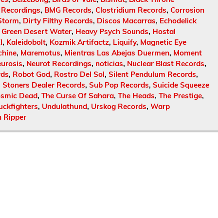
 Recordings
,
BMG Records
,
Clostridium Records
,
Corrosion
Storm
,
Dirty Filthy Records
,
Discos Macarras
,
Echodelick
,
Green Desert Water
,
Heavy Psych Sounds
,
Hostal
l
,
Kaleidobolt
,
Kozmik Artifactz
,
Liquify
,
Magnetic Eye
chine
,
Maremotus
,
Mientras Las Abejas Duermen
,
Moment
urosis
,
Neurot Recordings
,
noticias
,
Nuclear Blast Records
,
rds
,
Robot God
,
Rostro Del Sol
,
Silent Pendulum Records
,
,
Stoners Dealer Records
,
Sub Pop Records
,
Suicide Squeeze
osmic Dead
,
The Curse Of Sahara
,
The Heads
,
The Prestige
,
uckfighters
,
Undulathund
,
Urskog Records
,
Warp
 Ripper