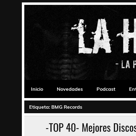
Saltar
al
contenido
La Habitación 235
Psychedelic, Stoner, Doom, Sludge, Fuzz, Space,
Inicio
Novedades
Podcast
En
Etiqueta:
BMG Records
-TOP 40- Mejores Disco