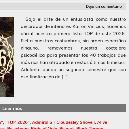
Deja un comentario
Bajo el arte de un entusiasta como nuestro
decorador de interiores Kairon Vinicius, hacemos
oficial nuestra primera lista TOP de este 2026.
Fiel a nuestras costumbres, sin orden específico
ninguno, removemos nuestra coctelera
psicodélica para presentar los 40 trabajos que
más nos han atrapado en estos últimos 6 meses.
Adelante queda un segundo semestre que con
esa finalización de […]
Leer más
6"
,
"TOP 2026"
,
Admiral Sir Cloudesley Shovell
,
Alive
ies
,
Belzebong
,
Birds of Vale
,
Bismut
,
Black Throne