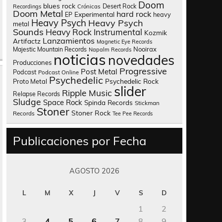
Doom
blues rock
Desert Rock
Recordings
Crónicas
Doom Metal
hard rock
Experimental
heavy
EP
Heavy Psych
Heavy Psych
metal
Sounds
Heavy Rock
Instrumental
Kozmik
Lanzamientos
Artifactz
Magnetic Eye Records
Nooirax
Majestic Mountain Records
Napalm Records
noticias
novedades
Producciones
Progressive
Post Metal
Podcast
Podcast Online
Psychedelic
Psychedelic Rock
Proto Metal
slider
Ripple Music
Relapse Records
Sludge
Space Rock
Spinda Records
Stickman
Stoner
Stoner Rock
Records
Tee Pee Records
Publicaciones por Fecha
AGOSTO 2026
L
M
X
J
V
S
D
1
2
3
4
5
6
7
8
9