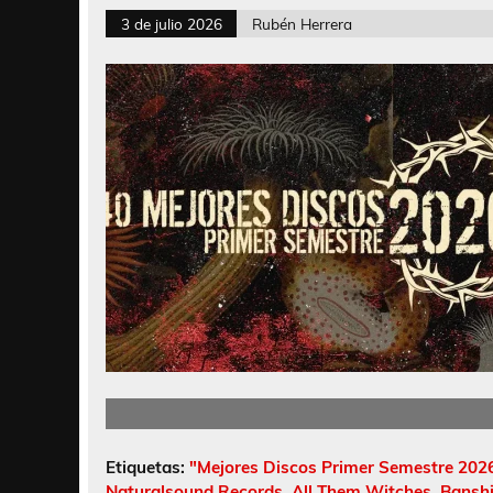
3 de julio 2026
Rubén Herrera
Etiquetas:
"Mejores Discos Primer Semestre 202
Naturalsound Records
,
All Them Witches
,
Bansh