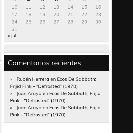
10
11
12
13
14
15
16
17
18
19
20
21
22
23
24
25
26
27
28
29
30
31
« Jul
Comentarios recientes
Rubén Herrera
en
Ecos De Sabbath;
Frijid Pink – “Defrosted” (1970)
Juan Araya
en
Ecos De Sabbath; Frijid
Pink – “Defrosted” (1970)
Juan Araya
en
Ecos De Sabbath; Frijid
Pink – “Defrosted” (1970)