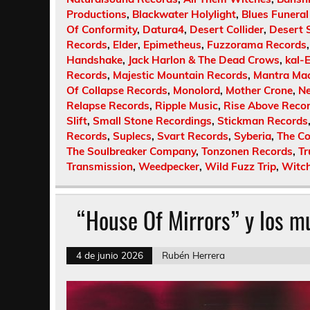
Productions
,
Blackwater Holylight
,
Blues Funeral
Of Conformity
,
Datura4
,
Desert Collider
,
Desert 
Records
,
Elder
,
Epimetheus
,
Fuzzorama Records
Handshake
,
Jack Harlon & The Dead Crows
,
kal-E
Records
,
Majestic Mountain Records
,
Mantra Ma
Of Collapse Records
,
Monolord
,
Mother Crone
,
Ne
Relapse Records
,
Ripple Music
,
Rise Above Reco
Slift
,
Small Stone Recordings
,
Stickman Records
Records
,
Suplecs
,
Svart Records
,
Syberia
,
The C
The Soulbreaker Company
,
Tonzonen Records
,
Tr
Transmission
,
Weedpecker
,
Wild Fuzz Trip
,
Witch
“House Of Mirrors” y los m
4 de junio 2026
Rubén Herrera