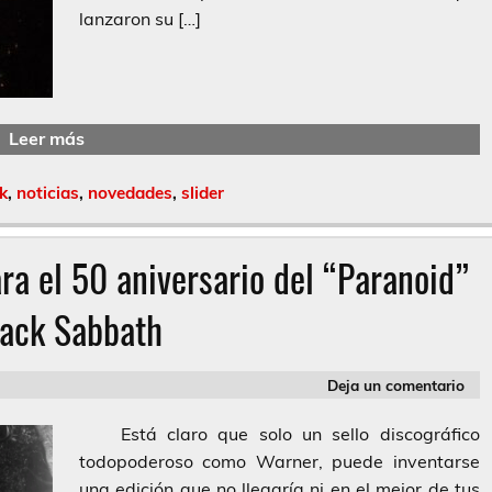
lanzaron su […]
Leer más
k
,
noticias
,
novedades
,
slider
ra el 50 aniversario del “Paranoid”
lack Sabbath
Deja un comentario
Está claro que solo un sello discográfico
todopoderoso como Warner, puede inventarse
una edición que no llegaría ni en el mejor de tus