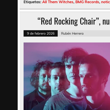
Etiquetas:
All Them Witches
,
BMG Records
,
notic
“Red Rocking Chair”, nu
9 de febrero 2026
Rubén Herrera