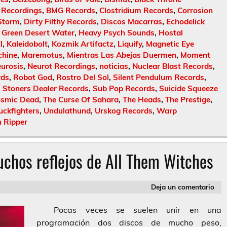
 Recordings
,
BMG Records
,
Clostridium Records
,
Corrosion
Storm
,
Dirty Filthy Records
,
Discos Macarras
,
Echodelick
,
Green Desert Water
,
Heavy Psych Sounds
,
Hostal
l
,
Kaleidobolt
,
Kozmik Artifactz
,
Liquify
,
Magnetic Eye
chine
,
Maremotus
,
Mientras Las Abejas Duermen
,
Moment
urosis
,
Neurot Recordings
,
noticias
,
Nuclear Blast Records
,
rds
,
Robot God
,
Rostro Del Sol
,
Silent Pendulum Records
,
,
Stoners Dealer Records
,
Sub Pop Records
,
Suicide Squeeze
osmic Dead
,
The Curse Of Sahara
,
The Heads
,
The Prestige
,
uckfighters
,
Undulathund
,
Urskog Records
,
Warp
 Ripper
uchos reflejos de All Them Witches
Deja un comentario
Pocas veces se suelen unir en una
programación dos discos de mucho peso,