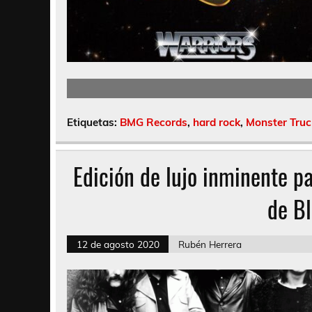
Etiquetas:
BMG Records
,
hard rock
,
Monster Truc
Edición de lujo inminente pa
de B
12 de agosto 2020
Rubén Herrera