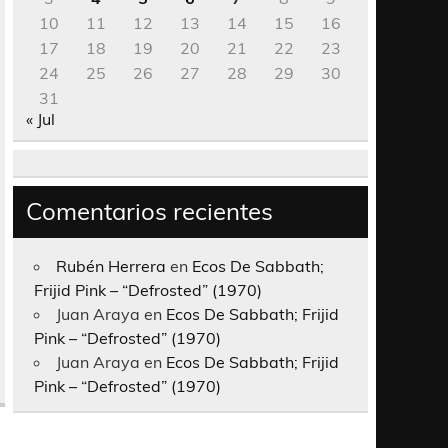
10
11
12
13
14
15
16
17
18
19
20
21
22
23
24
25
26
27
28
29
30
31
« Jul
Comentarios recientes
Rubén Herrera
en
Ecos De Sabbath;
Frijid Pink – “Defrosted” (1970)
Juan Araya
en
Ecos De Sabbath; Frijid
Pink – “Defrosted” (1970)
Juan Araya
en
Ecos De Sabbath; Frijid
Pink – “Defrosted” (1970)