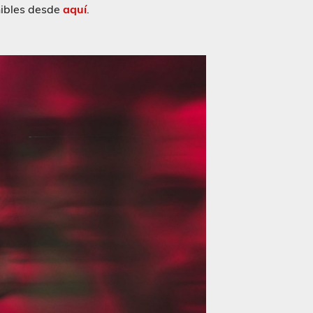
nibles desde
aquí
.