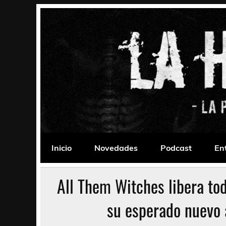
Saltar
al
contenido
La Habitación 235
Psychedelic, Stoner, Doom, Sludge, Fuzz, Space,
Inicio
Novedades
Podcast
En
All Them Witches libera tod
su esperado nuevo 