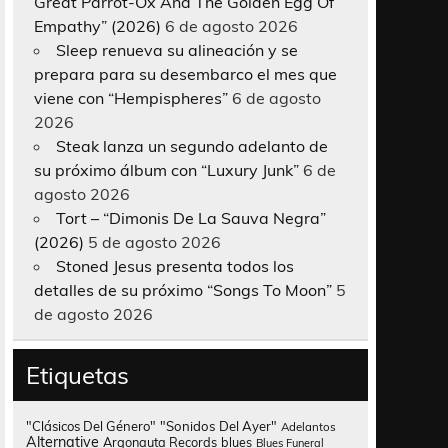
Great Parrot-Ox And The Golden Egg Of
Empathy” (2026)
6 de agosto 2026
Sleep renueva su alineación y se
prepara para su desembarco el mes que
viene con “Hempispheres”
6 de agosto
2026
Steak lanza un segundo adelanto de
su próximo álbum con “Luxury Junk”
6 de
agosto 2026
Tort – “Dimonis De La Sauva Negra”
(2026)
5 de agosto 2026
Stoned Jesus presenta todos los
detalles de su próximo “Songs To Moon”
5
de agosto 2026
Etiquetas
"Clásicos Del Género"
"Sonidos Del Ayer"
Adelantos
Alternative
Argonauta Records
blues
Blues Funeral