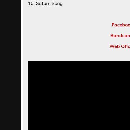
10. Saturn Song
Faceboo
Bandcam
Web Ofic