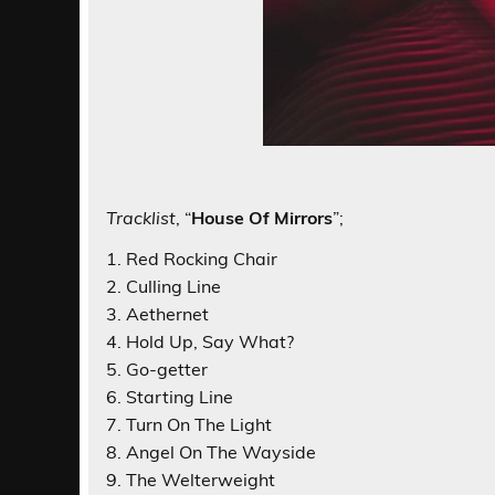
Tracklist
, “
House Of Mirrors
”;
1. Red Rocking Chair
2. Culling Line
3. Aethernet
4. Hold Up, Say What?
5. Go-getter
6. Starting Line
7. Turn On The Light
8. Angel On The Wayside
9. The Welterweight