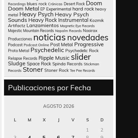
Doom
blues rock
Desert Rock
Recordings
Crónicas
Doom Metal
hard rock
Experimental
heavy
EP
Heavy Psych
Heavy Psych
metal
Sounds
Heavy Rock
Instrumental
Kozmik
Lanzamientos
Artifactz
Magnetic Eye Records
Nooirax
Majestic Mountain Records
Napalm Records
noticias
novedades
Producciones
Progressive
Post Metal
Podcast
Podcast Online
Psychedelic
Psychedelic Rock
Proto Metal
slider
Ripple Music
Relapse Records
Sludge
Space Rock
Spinda Records
Stickman
Stoner
Stoner Rock
Records
Tee Pee Records
Publicaciones por Fecha
AGOSTO 2026
L
M
X
J
V
S
D
1
2
3
4
5
6
7
8
9