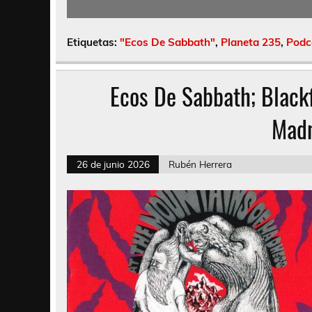
Etiquetas:
"Ecos De Sabbath"
,
Planeta 235
,
Podc
Ecos De Sabbath; Black
Madn
26 de junio 2026
Rubén Herrera