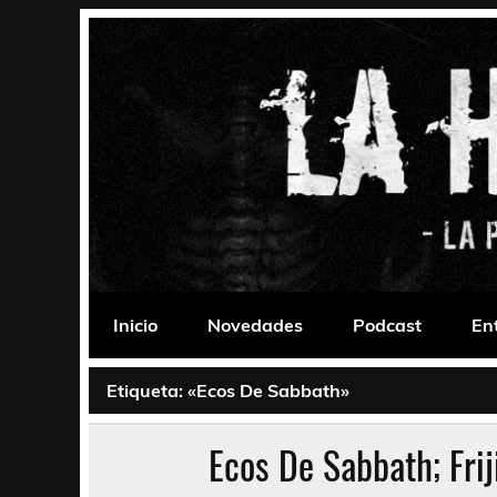
Saltar
al
contenido
La Habitación 235
Psychedelic, Stoner, Doom, Sludge, Fuzz, Space,
Inicio
Novedades
Podcast
En
Etiqueta:
«Ecos De Sabbath»
Ecos De Sabbath; Frij