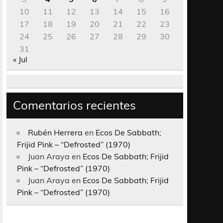
10
11
12
13
14
15
16
17
18
19
20
21
22
23
24
25
26
27
28
29
30
31
« Jul
Comentarios recientes
Rubén Herrera
en
Ecos De Sabbath;
Frijid Pink – “Defrosted” (1970)
Juan Araya
en
Ecos De Sabbath; Frijid
Pink – “Defrosted” (1970)
Juan Araya
en
Ecos De Sabbath; Frijid
Pink – “Defrosted” (1970)