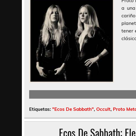
Proto
a una
cariño
planet
tener 
clásic
Etiquetas:
"Ecos De Sabbath"
,
Occult
,
Proto Met
Ecos De Sabbath; Ele