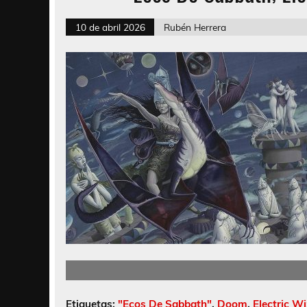
10 de abril 2026
Rubén Herrera
Etiquetas:
"Ecos De Sabbath"
,
Doom
,
Electric W