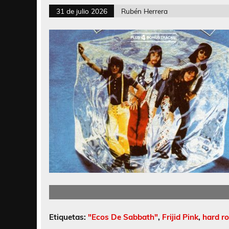
31 de julio 2026
Rubén Herrera
Etiquetas:
"Ecos De Sabbath"
,
Frijid Pink
,
hard r