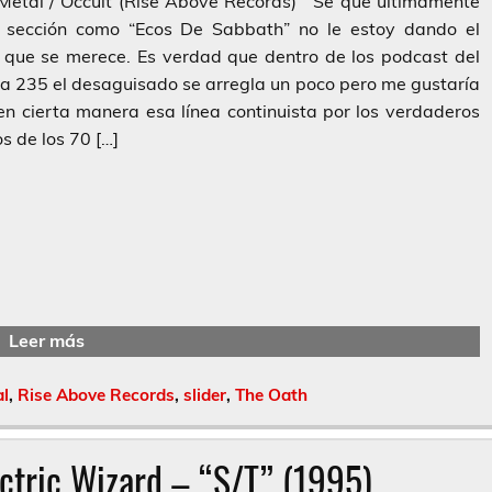
 Metal / Occult (Rise Above Records) Sé que últimamente
 sección como “Ecos De Sabbath” no le estoy dando el
 que se merece. Es verdad que dentro de los podcast del
a 235 el desaguisado se arregla un poco pero me gustaría
en cierta manera esa línea continuista por los verdaderos
os de los 70 […]
Leer más
al
,
Rise Above Records
,
slider
,
The Oath
ctric Wizard – “S/T” (1995)