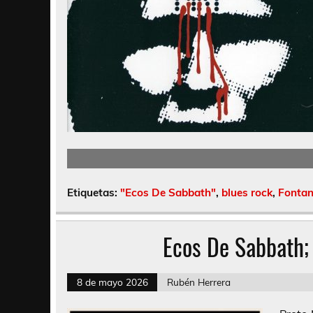
Etiquetas:
"Ecos De Sabbath"
,
blues rock
,
Fontan
Ecos De Sabbath;
8 de mayo 2026
Rubén Herrera