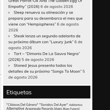
Great Parrot-Ox And The Golden Egg Of
Empathy” (2026)
6 de agosto 2026
Sleep renueva su alineación y se
prepara para su desembarco el mes que
viene con “Hempispheres”
6 de agosto
2026
Steak lanza un segundo adelanto de
su próximo álbum con “Luxury Junk”
6 de
agosto 2026
Tort – “Dimonis De La Sauva Negra”
(2026)
5 de agosto 2026
Stoned Jesus presenta todos los
detalles de su próximo “Songs To Moon”
5
de agosto 2026
Etiquetas
"Clásicos Del Género"
"Sonidos Del Ayer"
Adelantos
Alternative
Argonauta Records
blues
Blues Funeral