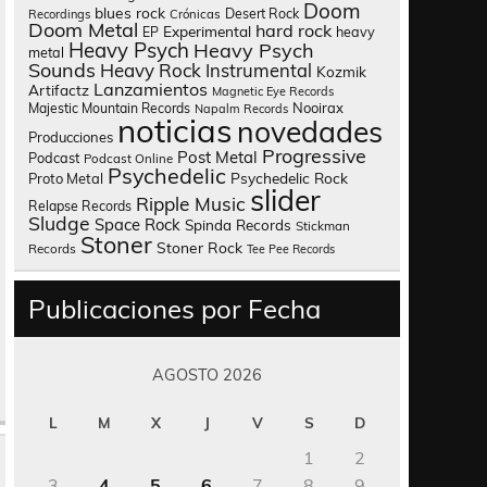
Doom
blues rock
Desert Rock
Recordings
Crónicas
Doom Metal
hard rock
Experimental
heavy
EP
Heavy Psych
Heavy Psych
metal
Sounds
Heavy Rock
Instrumental
Kozmik
Lanzamientos
Artifactz
Magnetic Eye Records
Nooirax
Majestic Mountain Records
Napalm Records
noticias
novedades
Producciones
Progressive
Post Metal
Podcast
Podcast Online
Psychedelic
Psychedelic Rock
Proto Metal
slider
Ripple Music
Relapse Records
Sludge
Space Rock
Spinda Records
Stickman
Stoner
Stoner Rock
Records
Tee Pee Records
Publicaciones por Fecha
AGOSTO 2026
L
M
X
J
V
S
D
1
2
3
4
5
6
7
8
9