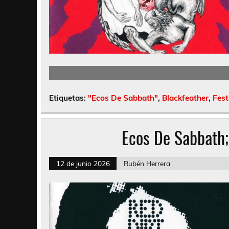
Etiquetas:
"Ecos De Sabbath"
,
Blackfeather
,
Fest
Ecos De Sabbath;
12 de junio 2026
Rubén Herrera