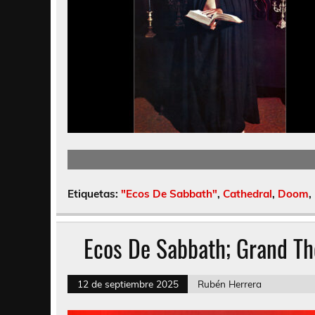
Etiquetas:
"Ecos De Sabbath"
,
Cathedral
,
Doom
,
Ecos De Sabbath; Grand The
12 de septiembre 2025
Rubén Herrera