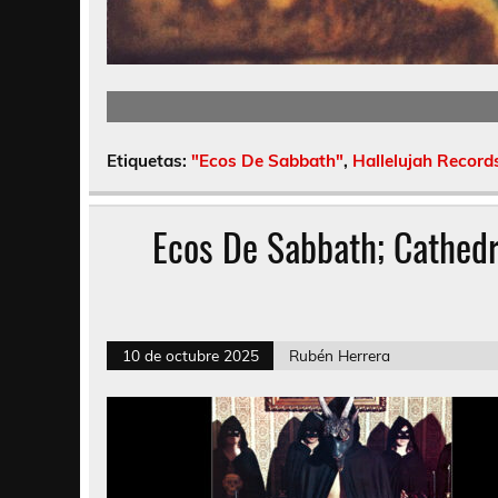
Etiquetas:
"Ecos De Sabbath"
,
Hallelujah Record
Ecos De Sabbath; Cathedr
10 de octubre 2025
Rubén Herrera