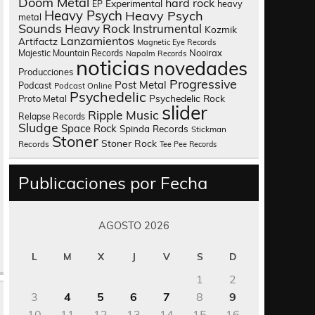
Doom Metal
hard rock
Experimental
heavy
EP
Heavy Psych
Heavy Psych
metal
Sounds
Heavy Rock
Instrumental
Kozmik
Lanzamientos
Artifactz
Magnetic Eye Records
Nooirax
Majestic Mountain Records
Napalm Records
noticias
novedades
Producciones
Progressive
Post Metal
Podcast
Podcast Online
Psychedelic
Psychedelic Rock
Proto Metal
slider
Ripple Music
Relapse Records
Sludge
Space Rock
Spinda Records
Stickman
Stoner
Stoner Rock
Records
Tee Pee Records
Publicaciones por Fecha
AGOSTO 2026
L
M
X
J
V
S
D
1
2
3
4
5
6
7
8
9
10
11
12
13
14
15
16