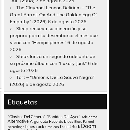
“All” (2008)
7 de agosto 2026
The Claypool Lennon Delirium – “The
Great Parrot-Ox And The Golden Egg Of
Empathy” (2026)
6 de agosto 2026
Sleep renueva su alineación y se
prepara para su desembarco el mes que
viene con “Hempispheres”
6 de agosto
2026
Steak lanza un segundo adelanto de
su próximo álbum con “Luxury Junk”
6 de
agosto 2026
Tort – “Dimonis De La Sauva Negra”
(2026)
5 de agosto 2026
Etiquetas
"Clásicos Del Género"
"Sonidos Del Ayer"
Adelantos
Alternative
Argonauta Records
blues
Blues Funeral
Doom
blues rock
Desert Rock
Recordings
Crónicas