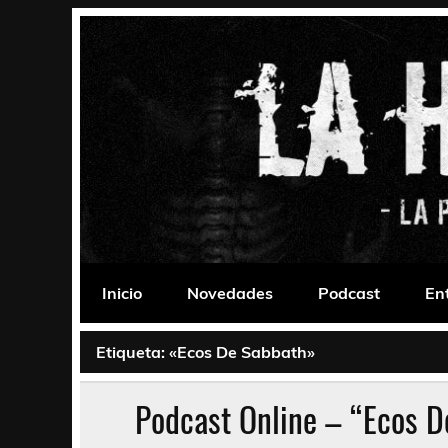
Saltar
al
contenido
La Habitación 235
Psychedelic, Stoner, Doom, Sludge, Fuzz, Space,
Inicio
Novedades
Podcast
En
Etiqueta:
«Ecos De Sabbath»
Podcast Online – “Ecos De