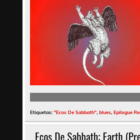
Etiquetas:
"Ecos De Sabbath"
,
blues
,
Epilogue R
Ecos De Sabbath; Earth (Pr