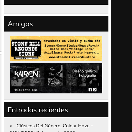
Amigos
Entradas recientes
Clásicos Del Género; Colour Haze –