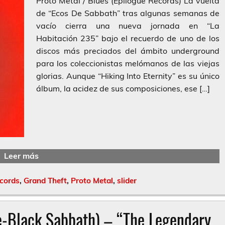
Proto Metal / Blues (Epilogue Records) La vuelta
de “Ecos De Sabbath” tras algunas semanas de
vacío cierra una nueva jornada en “La
Habitación 235” bajo el recuerdo de uno de los
discos más preciados del ámbito underground
para los coleccionistas melómanos de las viejas
glorias. Aunque “Hiking Into Eternity” es su único
álbum, la acidez de sus composiciones, ese […]
Leer más
ecords
,
Grand Theft
,
Proto Metal
,
slider
e-Black Sabbath) – “The Legendary