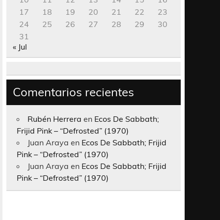
17
18
19
20
21
22
23
24
25
26
27
28
29
30
31
« Jul
Comentarios recientes
Rubén Herrera
en
Ecos De Sabbath;
Frijid Pink – “Defrosted” (1970)
Juan Araya
en
Ecos De Sabbath; Frijid
Pink – “Defrosted” (1970)
Juan Araya
en
Ecos De Sabbath; Frijid
Pink – “Defrosted” (1970)