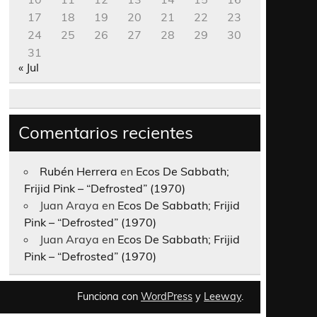
17
18
19
20
21
22
23
24
25
26
27
28
29
30
31
« Jul
Comentarios recientes
Rubén Herrera
en
Ecos De Sabbath;
Frijid Pink – “Defrosted” (1970)
Juan Araya
en
Ecos De Sabbath; Frijid
Pink – “Defrosted” (1970)
Juan Araya
en
Ecos De Sabbath; Frijid
Pink – “Defrosted” (1970)
Funciona con
WordPress
y
Leeway
.