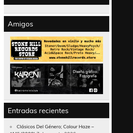
Amigos
Entradas recientes
Clásicos Del Género; Colour Haze –