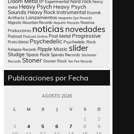
Doom Metal
hard rock
Experimental
heavy
EP
Heavy Psych
Heavy Psych
metal
Sounds
Heavy Rock
Instrumental
Kozmik
Lanzamientos
Artifactz
Magnetic Eye Records
Nooirax
Majestic Mountain Records
Napalm Records
noticias
novedades
Producciones
Progressive
Post Metal
Podcast
Podcast Online
Psychedelic
Psychedelic Rock
Proto Metal
slider
Ripple Music
Relapse Records
Sludge
Space Rock
Spinda Records
Stickman
Stoner
Stoner Rock
Records
Tee Pee Records
Publicaciones por Fecha
AGOSTO 2026
L
M
X
J
V
S
D
1
2
3
4
5
6
7
8
9
10
11
12
13
14
15
16