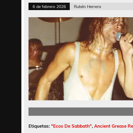
6 de febrero 2026
Rubén Herrera
Etiquetas:
"Ecos De Sabbath"
,
Ancient Grease R