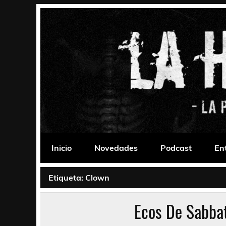
Saltar
al
contenido
La Habitación 235
Psychedelic, Stoner, Doom, Sludge, Fuzz, Space,
Inicio
Novedades
Podcast
En
Etiqueta:
Clown
Ecos De Sabbat