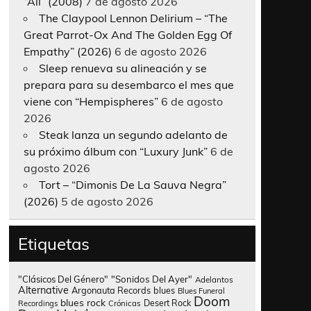
“All” (2008)
7 de agosto 2026
The Claypool Lennon Delirium – “The
Great Parrot-Ox And The Golden Egg Of
Empathy” (2026)
6 de agosto 2026
Sleep renueva su alineación y se
prepara para su desembarco el mes que
viene con “Hempispheres”
6 de agosto
2026
Steak lanza un segundo adelanto de
su próximo álbum con “Luxury Junk”
6 de
agosto 2026
Tort – “Dimonis De La Sauva Negra”
(2026)
5 de agosto 2026
Etiquetas
"Clásicos Del Género"
"Sonidos Del Ayer"
Adelantos
Alternative
Argonauta Records
blues
Blues Funeral
Doom
blues rock
Desert Rock
Recordings
Crónicas