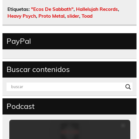
Etiquetas:
"Ecos De Sabbath"
,
Hallelujah Records
,
Heavy Psych
,
Proto Metal
,
slider
,
Toad
PayPal
Buscar contenidos
Podcast