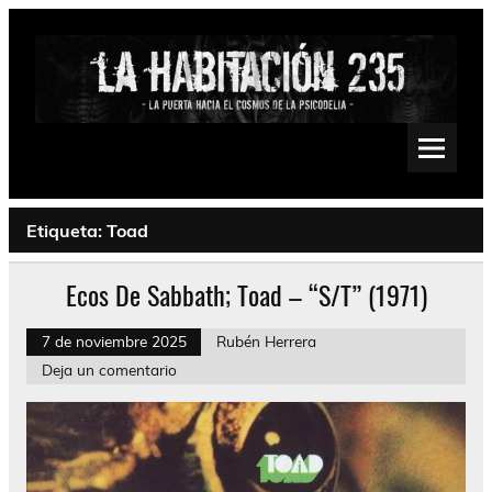
Saltar
al
contenido
La Habitación 235
Psychedelic, Stoner, Doom, Sludge, Fuzz, Space, Drone
Etiqueta:
Toad
Ecos De Sabbath; Toad – “S/T” (1971)
7 de noviembre 2025
Rubén Herrera
Deja un comentario