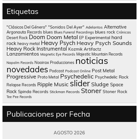
Etiquetas
Alternative
"Clásicos Del Género"
"Sonidos Del Ayer"
Adelantos
blues rock
Argonauta Records
blues
Blues Funeral Recordings
Crónicas
Doom
Doom Metal
hard
Experimental
Desert Rock
EP
Heavy Psych
Heavy Psych Sounds
rock
heavy metal
Heavy Rock
Instrumental
Kozmik Artifactz
Lanzamientos
Majestic Mountain Records
Magnetic Eye Records
noticias
Nooirax Producciones
Napalm Records
novedades
Post Metal
Podcast
Podcast Online
Psychedelic
Progressive
Psychedelic Rock
Proto Metal
slider
Sludge
Ripple Music
Space
Relapse Records
Stoner
Rock
Spinda Records
Stoner Rock
Stickman Records
Tee Pee Records
Publicaciones por Fecha
AGOSTO 2026