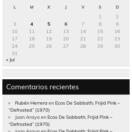
L
M
X
J
V
S
D
1
2
3
4
5
6
7
8
9
10
11
12
13
14
15
16
17
18
19
20
21
22
23
24
25
26
27
28
29
30
31
« Jul
Comentarios recientes
Rubén Herrera
en
Ecos De Sabbath; Frijid Pink –
“Defrosted” (1970)
Juan Araya
en
Ecos De Sabbath; Frijid Pink –
“Defrosted” (1970)
Juan Araya
en
Ecos De Sabbath; Frijid Pink –