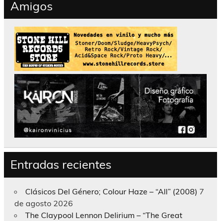
Amigos
Entradas recientes
Clásicos Del Género; Colour Haze – “All” (2008)
7
de agosto 2026
The Claypool Lennon Delirium – “The Great