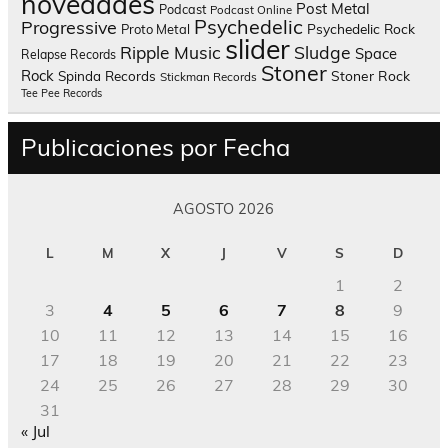
novedades
Post Metal
Podcast
Podcast Online
Psychedelic
Progressive
Psychedelic Rock
Proto Metal
slider
Sludge
Ripple Music
Space
Relapse Records
Stoner
Rock
Spinda Records
Stoner Rock
Stickman Records
Tee Pee Records
Publicaciones por Fecha
AGOSTO 2026
L
M
X
J
V
S
D
1
2
3
4
5
6
7
8
9
10
11
12
13
14
15
16
17
18
19
20
21
22
23
24
25
26
27
28
29
30
31
« Jul