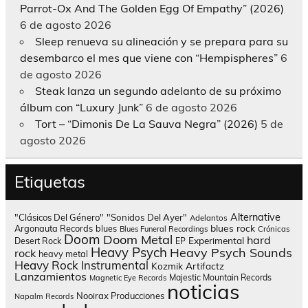
Parrot-Ox And The Golden Egg Of Empathy” (2026)
6 de agosto 2026
Sleep renueva su alineación y se prepara para su
desembarco el mes que viene con “Hempispheres”
6
de agosto 2026
Steak lanza un segundo adelanto de su próximo
álbum con “Luxury Junk”
6 de agosto 2026
Tort – “Dimonis De La Sauva Negra” (2026)
5 de
agosto 2026
Etiquetas
Alternative
"Clásicos Del Género"
"Sonidos Del Ayer"
Adelantos
blues rock
Argonauta Records
blues
Blues Funeral Recordings
Crónicas
Doom
Doom Metal
hard
Experimental
Desert Rock
EP
Heavy Psych
Heavy Psych Sounds
rock
heavy metal
Heavy Rock
Instrumental
Kozmik Artifactz
Lanzamientos
Majestic Mountain Records
Magnetic Eye Records
noticias
Nooirax Producciones
Napalm Records