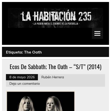
Saltar
al
contenido
La Habitación 235
Psychedelic, Stoner, Doom, Sludge, Fuzz, Space, Drone
Etiqueta:
The Oath
Ecos De Sabbath; The Oath – “S/T” (2014)
8 de mayo 2026
Rubén Herrera
Deja un comentario