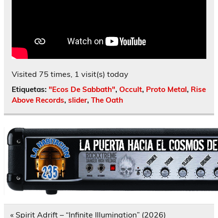
Visited 75 times, 1 visit(s) today
Etiquetas:
"Ecos De Sabbath"
,
Occult
,
Proto Metal
,
Rise
Above Records
,
slider
,
The Oath
Navegación
« Spirit Adrift – “Infinite Illumination” (2026)