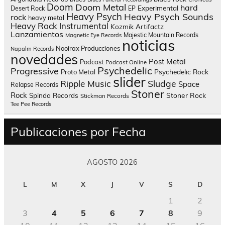
Doom
Doom Metal
hard
Experimental
Desert Rock
EP
Heavy Psych
Heavy Psych Sounds
rock
heavy metal
Heavy Rock
Instrumental
Kozmik Artifactz
Lanzamientos
Majestic Mountain Records
Magnetic Eye Records
noticias
Nooirax Producciones
Napalm Records
novedades
Post Metal
Podcast
Podcast Online
Psychedelic
Progressive
Psychedelic Rock
Proto Metal
slider
Sludge
Ripple Music
Space
Relapse Records
Stoner
Rock
Spinda Records
Stoner Rock
Stickman Records
Tee Pee Records
Publicaciones por Fecha
AGOSTO 2026
L
M
X
J
V
S
D
1
2
3
4
5
6
7
8
9