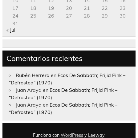
10
11
12
13
14
15
16
17
18
19
20
21
22
23
24
25
26
27
28
29
30
31
« Jul
Comentarios recientes
Rubén Herrera
en
Ecos De Sabbath; Frijid Pink –
“Defrosted” (1970)
Juan Araya
en
Ecos De Sabbath; Frijid Pink –
“Defrosted” (1970)
Juan Araya
en
Ecos De Sabbath; Frijid Pink –
“Defrosted” (1970)
Funciona con
WordPress
y
Leeway
.