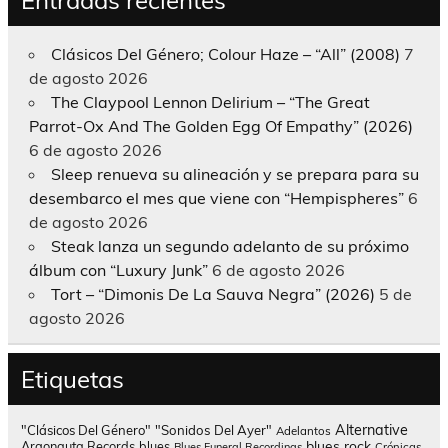
Clásicos Del Género; Colour Haze – “All” (2008)
7
de agosto 2026
The Claypool Lennon Delirium – “The Great
Parrot-Ox And The Golden Egg Of Empathy” (2026)
6 de agosto 2026
Sleep renueva su alineación y se prepara para su
desembarco el mes que viene con “Hempispheres”
6
de agosto 2026
Steak lanza un segundo adelanto de su próximo
álbum con “Luxury Junk”
6 de agosto 2026
Tort – “Dimonis De La Sauva Negra” (2026)
5 de
agosto 2026
Etiquetas
Alternative
"Clásicos Del Género"
"Sonidos Del Ayer"
Adelantos
blues rock
Argonauta Records
blues
Blues Funeral Recordings
Crónicas