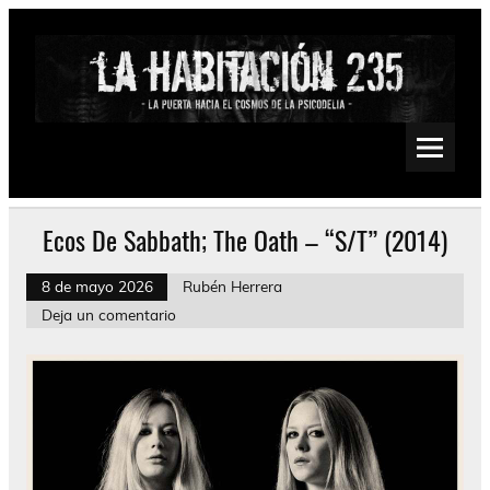
Saltar
al
contenido
La Habitación 235
Psychedelic, Stoner, Doom, Sludge, Fuzz, Space, Drone
Ecos De Sabbath; The Oath – “S/T” (2014)
8 de mayo 2026
Rubén Herrera
Deja un comentario