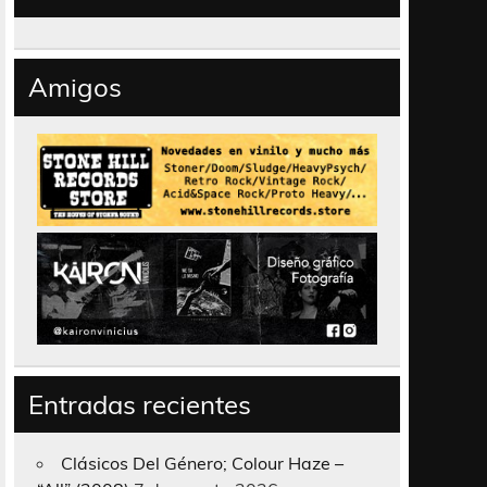
Amigos
Entradas recientes
Clásicos Del Género; Colour Haze –