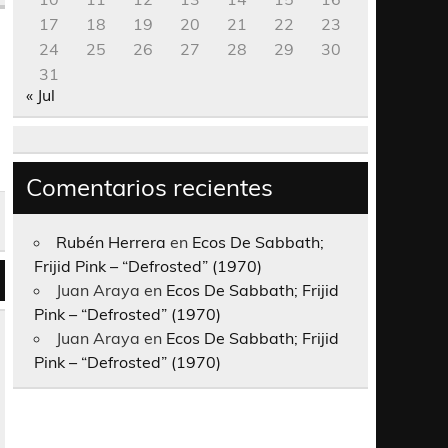
17
18
19
20
21
22
23
24
25
26
27
28
29
30
31
« Jul
Comentarios recientes
Rubén Herrera
en
Ecos De Sabbath;
Frijid Pink – “Defrosted” (1970)
Juan Araya
en
Ecos De Sabbath; Frijid
Pink – “Defrosted” (1970)
Juan Araya
en
Ecos De Sabbath; Frijid
Pink – “Defrosted” (1970)