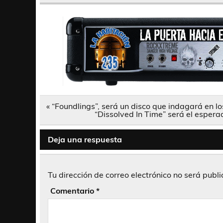
Navegación
« “Foundlings”, será un disco que indagará en
de
“Dissolved In Time” será el esper
entradas
Deja una respuesta
Tu dirección de correo electrónico no será publ
Comentario
*