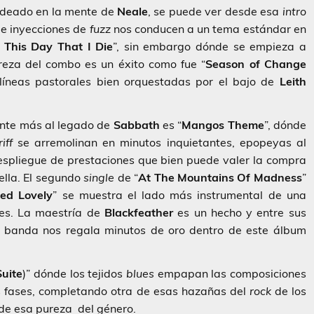
 ideado en la mente de
Neale
, se puede ver desde esa
intro
s e inyecciones de
fuzz
nos conducen a un tema estándar en
 This Day
That I Die
”, sin embargo dónde se empieza a
reza del combo es un éxito como fue “
Season of Change
líneas pastorales bien orquestadas por el bajo de
Leith
nte más al legado de
Sabbath
es “
Mangos Theme
”, dónde
riff
se arremolinan en minutos inquietantes, epopeyas al
 despliegue de prestaciones que bien puede valer la compra
ella. El segundo
single
de “
At The Mountains Of Madness
”
ed Lovely
” se muestra el lado más instrumental de una
es. La maestría de
Blackfeather
es un hecho y entre sus
a banda nos regala minutos de oro dentro de este álbum
Suite
)” dónde los tejidos
blues
empapan las composiciones
as fases, completando otra de esas hazañas del
rock
de los
de esa pureza del género.