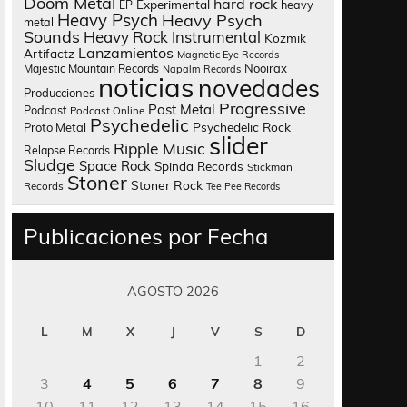
Doom Metal
hard rock
Experimental
heavy
EP
Heavy Psych
Heavy Psych
metal
Sounds
Heavy Rock
Instrumental
Kozmik
Lanzamientos
Artifactz
Magnetic Eye Records
Nooirax
Majestic Mountain Records
Napalm Records
noticias
novedades
Producciones
Progressive
Post Metal
Podcast
Podcast Online
Psychedelic
Psychedelic Rock
Proto Metal
slider
Ripple Music
Relapse Records
Sludge
Space Rock
Spinda Records
Stickman
Stoner
Stoner Rock
Records
Tee Pee Records
Publicaciones por Fecha
AGOSTO 2026
L
M
X
J
V
S
D
1
2
3
4
5
6
7
8
9
10
11
12
13
14
15
16