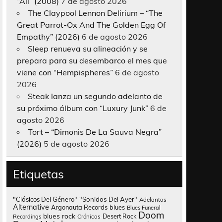
“All” (2008)
7 de agosto 2026
The Claypool Lennon Delirium – “The
Great Parrot-Ox And The Golden Egg Of
Empathy” (2026)
6 de agosto 2026
Sleep renueva su alineación y se
prepara para su desembarco el mes que
viene con “Hempispheres”
6 de agosto
2026
Steak lanza un segundo adelanto de
su próximo álbum con “Luxury Junk”
6 de
agosto 2026
Tort – “Dimonis De La Sauva Negra”
(2026)
5 de agosto 2026
Etiquetas
"Clásicos Del Género"
"Sonidos Del Ayer"
Adelantos
Alternative
Argonauta Records
blues
Blues Funeral
Doom
blues rock
Desert Rock
Recordings
Crónicas