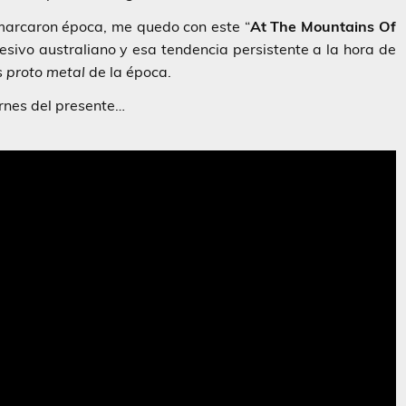
marcaron época, me quedo con este “
At
The Mountains Of
sivo australiano y esa tendencia persistente a la hora de
s
proto
metal
de la época.
ernes del presente…