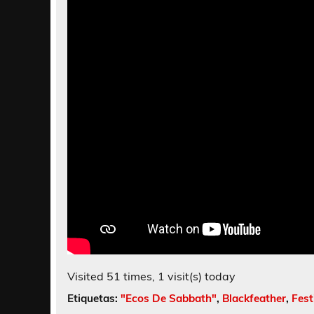
Visited 51 times, 1 visit(s) today
Etiquetas:
"Ecos De Sabbath"
,
Blackfeather
,
Fest