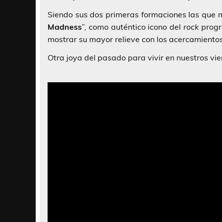
Siendo sus dos primeras formaciones las que 
Madness
”, como auténtico icono del
rock
progre
mostrar su mayor relieve con los acercamiento
Otra joya del pasado para vivir en nuestros vi