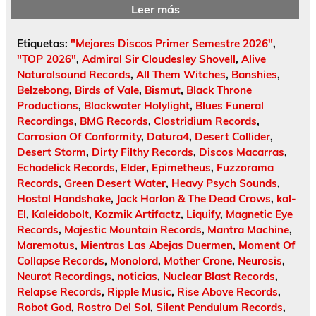
Leer más
Etiquetas:
"Mejores Discos Primer Semestre 2026"
,
"TOP 2026"
,
Admiral Sir Cloudesley Shovell
,
Alive
Naturalsound Records
,
All Them Witches
,
Banshies
,
Belzebong
,
Birds of Vale
,
Bismut
,
Black Throne
Productions
,
Blackwater Holylight
,
Blues Funeral
Recordings
,
BMG Records
,
Clostridium Records
,
Corrosion Of Conformity
,
Datura4
,
Desert Collider
,
Desert Storm
,
Dirty Filthy Records
,
Discos Macarras
,
Echodelick Records
,
Elder
,
Epimetheus
,
Fuzzorama
Records
,
Green Desert Water
,
Heavy Psych Sounds
,
Hostal Handshake
,
Jack Harlon & The Dead Crows
,
kal-
El
,
Kaleidobolt
,
Kozmik Artifactz
,
Liquify
,
Magnetic Eye
Records
,
Majestic Mountain Records
,
Mantra Machine
,
Maremotus
,
Mientras Las Abejas Duermen
,
Moment Of
Collapse Records
,
Monolord
,
Mother Crone
,
Neurosis
,
Neurot Recordings
,
noticias
,
Nuclear Blast Records
,
Relapse Records
,
Ripple Music
,
Rise Above Records
,
Robot God
,
Rostro Del Sol
,
Silent Pendulum Records
,