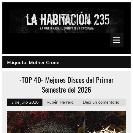
Saltar
al
contenido
La Habitación 235
Psychedelic, Stoner, Doom, Sludge, Fuzz, Space, Drone
Etiqueta:
Mother Crone
-TOP 40- Mejores Discos del Primer
Semestre del 2026
3 de julio 2026
Rubén Herrera
Deja un comentario