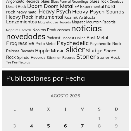
blues rock
Argonauta Records
blues
Blues Funeral Recordings
Crónicas
Doom
Doom Metal
hard
Experimental
Desert Rock
EP
Heavy Psych
Heavy Psych Sounds
rock
heavy metal
Heavy Rock
Instrumental
Kozmik Artifactz
Lanzamientos
Majestic Mountain Records
Magnetic Eye Records
noticias
Nooirax Producciones
Napalm Records
novedades
Post Metal
Podcast
Podcast Online
Psychedelic
Progressive
Psychedelic Rock
Proto Metal
slider
Sludge
Ripple Music
Space
Relapse Records
Stoner
Rock
Spinda Records
Stoner Rock
Stickman Records
Tee Pee Records
Publicaciones por Fecha
AGOSTO 2026
L
M
X
J
V
S
D
1
2
3
4
5
6
7
8
9