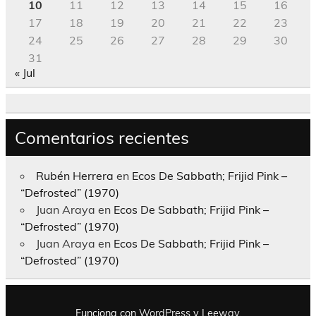
10
11
12
13
14
15
16
17
18
19
20
21
22
23
24
25
26
27
28
29
30
31
« Jul
Comentarios recientes
Rubén Herrera
en
Ecos De Sabbath; Frijid Pink –
“Defrosted” (1970)
Juan Araya
en
Ecos De Sabbath; Frijid Pink –
“Defrosted” (1970)
Juan Araya
en
Ecos De Sabbath; Frijid Pink –
“Defrosted” (1970)
Funciona con
WordPress
y
Leeway
.