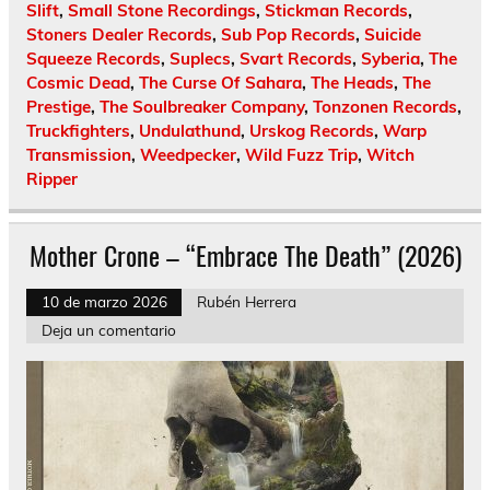
Slift
,
Small Stone Recordings
,
Stickman Records
,
Stoners Dealer Records
,
Sub Pop Records
,
Suicide
Squeeze Records
,
Suplecs
,
Svart Records
,
Syberia
,
The
Cosmic Dead
,
The Curse Of Sahara
,
The Heads
,
The
Prestige
,
The Soulbreaker Company
,
Tonzonen Records
,
Truckfighters
,
Undulathund
,
Urskog Records
,
Warp
Transmission
,
Weedpecker
,
Wild Fuzz Trip
,
Witch
Ripper
Mother Crone – “Embrace The Death” (2026)
10 de marzo 2026
Rubén Herrera
Deja un comentario