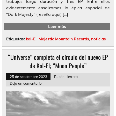
trabajos larga duración y tres EP. Entre ellos
evidentemente ensalzamos la épica espacial de
“Dark Majesty” (reseña aquí) […]
Leer más
Etiquetas:
kal-El
,
Majestic Mountain Records
,
noticias
“Universe” completa el círculo del nuevo EP
de Kal-El; “Moon People”
25 de septiembre 2023
Rubén Herrera
Deja un comentario