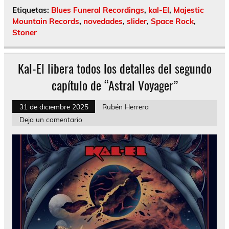
Etiquetas:
Blues Funeral Recordings
,
kal-El
,
Majestic
Mountain Records
,
novedades
,
slider
,
Space Rock
,
Stoner
Kal-El libera todos los detalles del segundo
capítulo de “Astral Voyager”
31 de diciembre 2025
Rubén Herrera
Deja un comentario