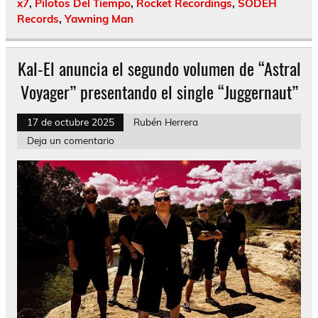
x7
,
Pilotos Del Tiempo
,
Rocket Recordings
,
SODEH
Records
,
Yawning Man
Kal-El anuncia el segundo volumen de “Astral
Voyager” presentando el single “Juggernaut”
17 de octubre 2025
Rubén Herrera
Deja un comentario