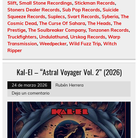
Slift
,
Small Stone Recordings
,
Stickman Records
,
Stoners Dealer Records
,
Sub Pop Records
,
Suicide
Squeeze Records
,
Suplecs
,
Svart Records
,
Syberia
,
The
Cosmic Dead
,
The Curse Of Sahara
,
The Heads
,
The
Prestige
,
The Soulbreaker Company
,
Tonzonen Records
,
Truckfighters
,
Undulathund
,
Urskog Records
,
Warp
Transmission
,
Weedpecker
,
Wild Fuzz Trip
,
Witch
Ripper
Kal-El – “Astral Voyager Vol. 2” (2026)
24 de marzo 2026
Rubén Herrera
Deja un comentario