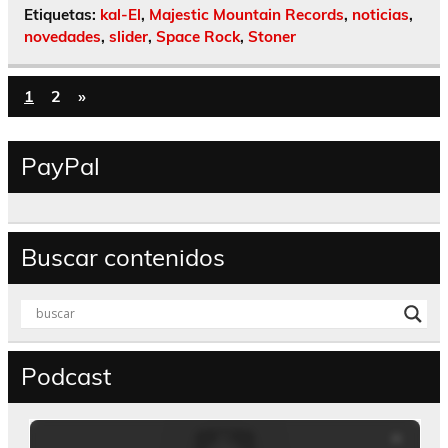
Etiquetas:
kal-El
,
Majestic Mountain Records
,
noticias
,
novedades
,
slider
,
Space Rock
,
Stoner
1
2
»
PayPal
Buscar contenidos
Podcast