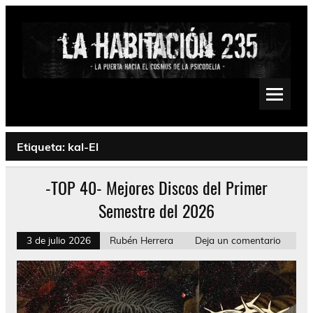
Saltar
al
contenido
La Habitación 235
Psychedelic, Stoner, Doom, Sludge, Fuzz, Space, Drone
Etiqueta:
kal-El
-TOP 40- Mejores Discos del Primer
Semestre del 2026
3 de julio 2026
Rubén Herrera
Deja un comentario