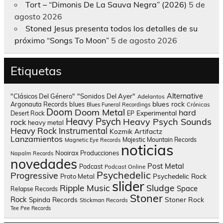
Tort – “Dimonis De La Sauva Negra” (2026)
5 de
agosto 2026
Stoned Jesus presenta todos los detalles de su
próximo “Songs To Moon”
5 de agosto 2026
Etiquetas
Alternative
"Clásicos Del Género"
"Sonidos Del Ayer"
Adelantos
blues rock
Argonauta Records
blues
Blues Funeral Recordings
Crónicas
Doom
Doom Metal
hard
Experimental
Desert Rock
EP
Heavy Psych
Heavy Psych Sounds
rock
heavy metal
Heavy Rock
Instrumental
Kozmik Artifactz
Lanzamientos
Majestic Mountain Records
Magnetic Eye Records
noticias
Nooirax Producciones
Napalm Records
novedades
Post Metal
Podcast
Podcast Online
Psychedelic
Progressive
Psychedelic Rock
Proto Metal
slider
Sludge
Ripple Music
Space
Relapse Records
Stoner
Rock
Spinda Records
Stoner Rock
Stickman Records
Tee Pee Records