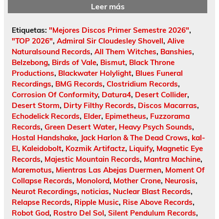
Leer más
Etiquetas:
"Mejores Discos Primer Semestre 2026"
,
"TOP 2026"
,
Admiral Sir Cloudesley Shovell
,
Alive
Naturalsound Records
,
All Them Witches
,
Banshies
,
Belzebong
,
Birds of Vale
,
Bismut
,
Black Throne
Productions
,
Blackwater Holylight
,
Blues Funeral
Recordings
,
BMG Records
,
Clostridium Records
,
Corrosion Of Conformity
,
Datura4
,
Desert Collider
,
Desert Storm
,
Dirty Filthy Records
,
Discos Macarras
,
Echodelick Records
,
Elder
,
Epimetheus
,
Fuzzorama
Records
,
Green Desert Water
,
Heavy Psych Sounds
,
Hostal Handshake
,
Jack Harlon & The Dead Crows
,
kal-
El
,
Kaleidobolt
,
Kozmik Artifactz
,
Liquify
,
Magnetic Eye
Records
,
Majestic Mountain Records
,
Mantra Machine
,
Maremotus
,
Mientras Las Abejas Duermen
,
Moment Of
Collapse Records
,
Monolord
,
Mother Crone
,
Neurosis
,
Neurot Recordings
,
noticias
,
Nuclear Blast Records
,
Relapse Records
,
Ripple Music
,
Rise Above Records
,
Robot God
,
Rostro Del Sol
,
Silent Pendulum Records
,