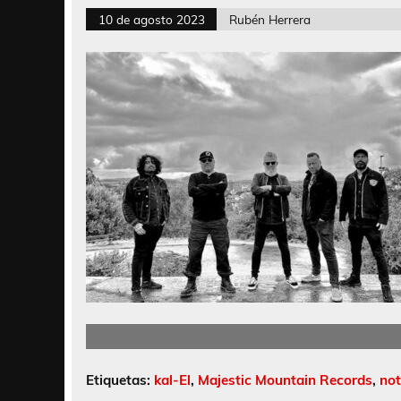
10 de agosto 2023
Rubén Herrera
Etiquetas:
kal-El
,
Majestic Mountain Records
,
not