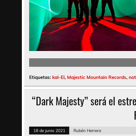
Etiquetas:
kal-El
,
Majestic Mountain Records
,
not
“Dark Majesty” será el estr
18 de junio 2021
Rubén Herrera