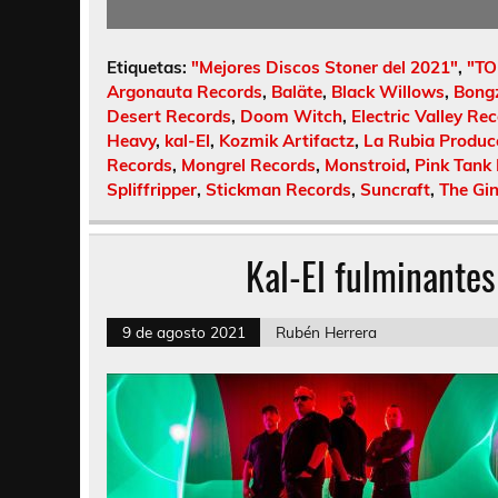
Etiquetas:
"Mejores Discos Stoner del 2021"
,
"TO
Argonauta Records
,
Baläte
,
Black Willows
,
Bongz
Desert Records
,
Doom Witch
,
Electric Valley Re
Heavy
,
kal-El
,
Kozmik Artifactz
,
La Rubia Produc
Records
,
Mongrel Records
,
Monstroid
,
Pink Tank
Spliffripper
,
Stickman Records
,
Suncraft
,
The Gi
Kal-El fulminantes
9 de agosto 2021
Rubén Herrera