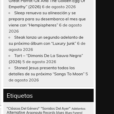
Great Parrot-Ox And The Golden Egg Of
Empathy” (2026)
6 de agosto 2026
Sleep renueva su alineación y se
prepara para su desembarco el mes que
viene con “Hempispheres”
6 de agosto
2026
Steak lanza un segundo adelanto de
su próximo álbum con “Luxury Junk”
6 de
agosto 2026
Tort – “Dimonis De La Sauva Negra”
(2026)
5 de agosto 2026
Stoned Jesus presenta todos los
detalles de su próximo “Songs To Moon”
5
de agosto 2026
Etiquetas
"Clásicos Del Género"
"Sonidos Del Ayer"
Adelantos
Alternative
Argonauta Records
blues
Blues Funeral