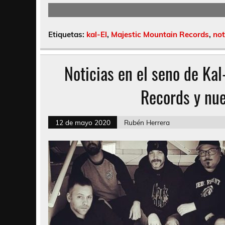
Etiquetas:
kal-El
,
Majestic Mountain Records
,
not
Noticias en el seno de Kal
Records y nu
12 de mayo 2020
Rubén Herrera