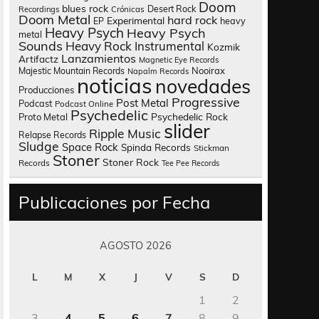
Doom
blues rock
Desert Rock
Recordings
Crónicas
Doom Metal
hard rock
Experimental
heavy
EP
Heavy Psych
Heavy Psych
metal
Sounds
Heavy Rock
Instrumental
Kozmik
Lanzamientos
Artifactz
Magnetic Eye Records
Nooirax
Majestic Mountain Records
Napalm Records
noticias
novedades
Producciones
Progressive
Post Metal
Podcast
Podcast Online
Psychedelic
Psychedelic Rock
Proto Metal
slider
Ripple Music
Relapse Records
Sludge
Space Rock
Spinda Records
Stickman
Stoner
Stoner Rock
Records
Tee Pee Records
Publicaciones por Fecha
AGOSTO 2026
L
M
X
J
V
S
D
1
2
3
4
5
6
7
8
9