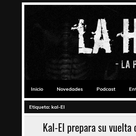
Saltar
al
contenido
La Habitación 235
Psychedelic, Stoner, Doom, Sludge, Fuzz, Space,
Inicio
Novedades
Podcast
En
Etiqueta:
kal-El
Kal-El prepara su vuelta