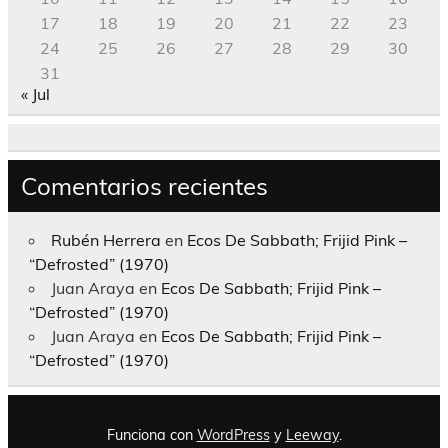
17
18
19
20
21
22
23
24
25
26
27
28
29
30
31
« Jul
Comentarios recientes
Rubén Herrera
en
Ecos De Sabbath; Frijid Pink –
“Defrosted” (1970)
Juan Araya
en
Ecos De Sabbath; Frijid Pink –
“Defrosted” (1970)
Juan Araya
en
Ecos De Sabbath; Frijid Pink –
“Defrosted” (1970)
Funciona con
WordPress
y
Leeway
.