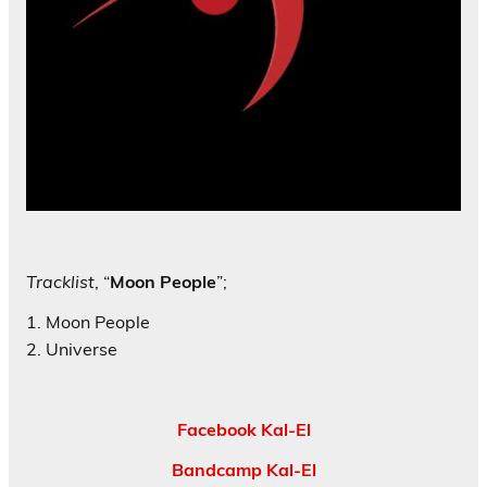
Tracklist
, “
Moon People
”;
1. Moon People
2. Universe
Facebook Kal-El
Bandcamp Kal-El