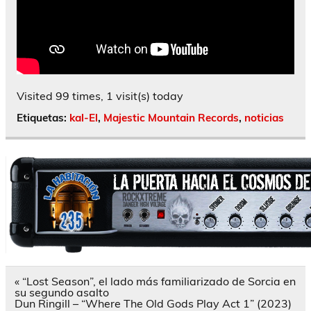
Visited 99 times, 1 visit(s) today
Etiquetas:
kal-El
,
Majestic Mountain Records
,
noticias
Navegación
« “Lost Season”, el lado más familiarizado de Sorcia en
de
su segundo asalto
entradas
Dun Ringill – “Where The Old Gods Play Act 1” (2023)