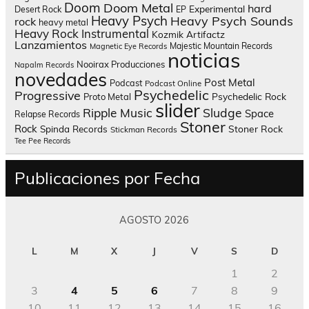
Doom
Doom Metal
hard
Experimental
Desert Rock
EP
Heavy Psych
Heavy Psych Sounds
rock
heavy metal
Heavy Rock
Instrumental
Kozmik Artifactz
Lanzamientos
Majestic Mountain Records
Magnetic Eye Records
noticias
Nooirax Producciones
Napalm Records
novedades
Post Metal
Podcast
Podcast Online
Psychedelic
Progressive
Psychedelic Rock
Proto Metal
slider
Sludge
Ripple Music
Space
Relapse Records
Stoner
Rock
Spinda Records
Stoner Rock
Stickman Records
Tee Pee Records
Publicaciones por Fecha
AGOSTO 2026
L
M
X
J
V
S
D
1
2
3
4
5
6
7
8
9
10
11
12
13
14
15
16