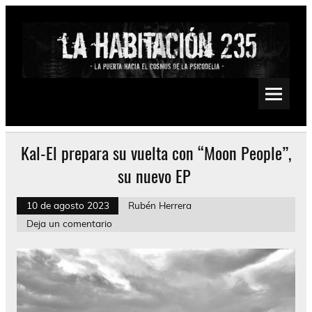
Saltar
al
contenido
La Habitación 235
Psychedelic, Stoner, Doom, Sludge, Fuzz, Space, Drone
Kal-El prepara su vuelta con “Moon People”,
su nuevo EP
10 de agosto 2023
Rubén Herrera
Deja un comentario