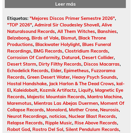
Leer más
Etiquetas:
"Mejores Discos Primer Semestre 2026"
,
"TOP 2026"
,
Admiral Sir Cloudesley Shovell
,
Alive
Naturalsound Records
,
All Them Witches
,
Banshies
,
Belzebong
,
Birds of Vale
,
Bismut
,
Black Throne
Productions
,
Blackwater Holylight
,
Blues Funeral
Recordings
,
BMG Records
,
Clostridium Records
,
Corrosion Of Conformity
,
Datura4
,
Desert Collider
,
Desert Storm
,
Dirty Filthy Records
,
Discos Macarras
,
Echodelick Records
,
Elder
,
Epimetheus
,
Fuzzorama
Records
,
Green Desert Water
,
Heavy Psych Sounds
,
Hostal Handshake
,
Jack Harlon & The Dead Crows
,
kal-
El
,
Kaleidobolt
,
Kozmik Artifactz
,
Liquify
,
Magnetic Eye
Records
,
Majestic Mountain Records
,
Mantra Machine
,
Maremotus
,
Mientras Las Abejas Duermen
,
Moment Of
Collapse Records
,
Monolord
,
Mother Crone
,
Neurosis
,
Neurot Recordings
,
noticias
,
Nuclear Blast Records
,
Relapse Records
,
Ripple Music
,
Rise Above Records
,
Robot God
,
Rostro Del Sol
,
Silent Pendulum Records
,