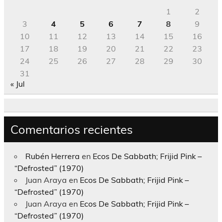
1
2
3
4
5
6
7
8
9
10
11
12
13
14
15
16
17
18
19
20
21
22
23
24
25
26
27
28
29
30
31
« Jul
Comentarios recientes
Rubén Herrera
en
Ecos De Sabbath; Frijid Pink –
“Defrosted” (1970)
Juan Araya
en
Ecos De Sabbath; Frijid Pink –
“Defrosted” (1970)
Juan Araya
en
Ecos De Sabbath; Frijid Pink –
“Defrosted” (1970)