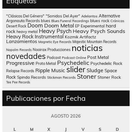
Etiquetas
Alternative
"Clásicos Del Género"
"Sonidos Del Ayer"
Adelantos
blues rock
Argonauta Records
blues
Blues Funeral Recordings
Crónicas
Doom
Doom Metal
hard
Experimental
Desert Rock
EP
Heavy Psych
Heavy Psych Sounds
rock
heavy metal
Heavy Rock
Instrumental
Kozmik Artifactz
Lanzamientos
Majestic Mountain Records
Magnetic Eye Records
noticias
Nooirax Producciones
Napalm Records
novedades
Post Metal
Podcast
Podcast Online
Psychedelic
Progressive
Psychedelic Rock
Proto Metal
slider
Sludge
Ripple Music
Space
Relapse Records
Stoner
Rock
Spinda Records
Stoner Rock
Stickman Records
Tee Pee Records
Publicaciones por Fecha
AGOSTO 2026
L
M
X
J
V
S
D