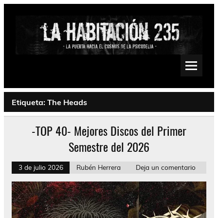
Saltar
al
contenido
La Habitación 235
Psychedelic, Stoner, Doom, Sludge, Fuzz, Space, Drone
Etiqueta:
The Heads
-TOP 40- Mejores Discos del Primer
Semestre del 2026
3 de julio 2026
Rubén Herrera
Deja un comentario