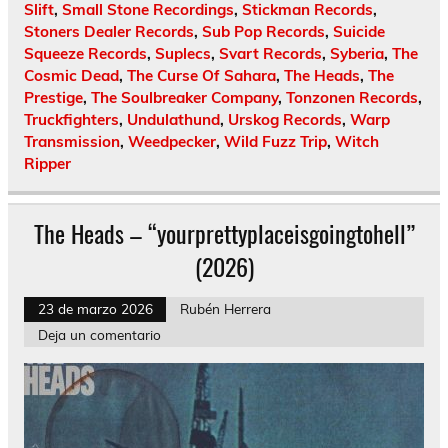
Slift
,
Small Stone Recordings
,
Stickman Records
,
Stoners Dealer Records
,
Sub Pop Records
,
Suicide
Squeeze Records
,
Suplecs
,
Svart Records
,
Syberia
,
The
Cosmic Dead
,
The Curse Of Sahara
,
The Heads
,
The
Prestige
,
The Soulbreaker Company
,
Tonzonen Records
,
Truckfighters
,
Undulathund
,
Urskog Records
,
Warp
Transmission
,
Weedpecker
,
Wild Fuzz Trip
,
Witch
Ripper
The Heads – “yourprettyplaceisgoingtohell”
(2026)
23 de marzo 2026
Rubén Herrera
Deja un comentario