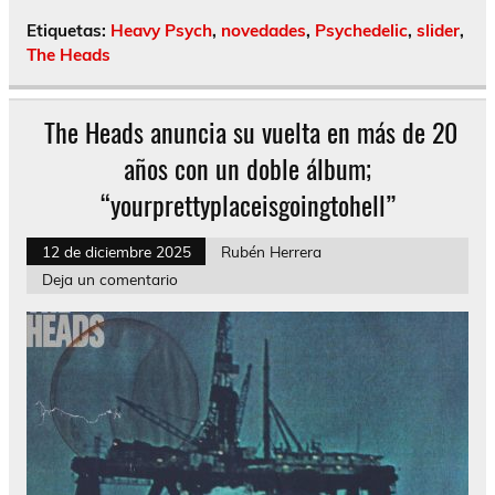
Etiquetas:
Heavy Psych
,
novedades
,
Psychedelic
,
slider
,
The Heads
The Heads anuncia su vuelta en más de 20
años con un doble álbum;
“yourprettyplaceisgoingtohell”
12 de diciembre 2025
Rubén Herrera
Deja un comentario