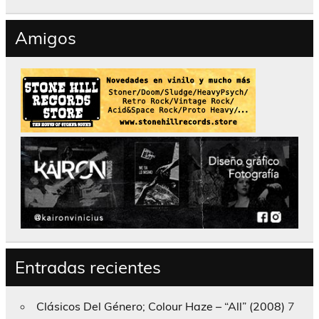
Amigos
Entradas recientes
Clásicos Del Género; Colour Haze – “All” (2008)
7