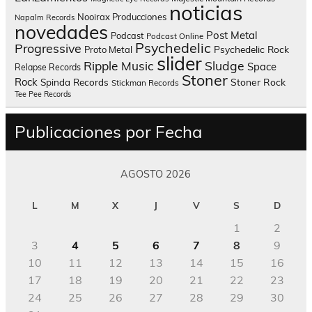
noticias
Nooirax Producciones
Napalm Records
novedades
Post Metal
Podcast
Podcast Online
Psychedelic
Progressive
Psychedelic Rock
Proto Metal
slider
Sludge
Ripple Music
Space
Relapse Records
Stoner
Rock
Spinda Records
Stoner Rock
Stickman Records
Tee Pee Records
Publicaciones por Fecha
AGOSTO 2026
L
M
X
J
V
S
D
1
2
3
4
5
6
7
8
9
10
11
12
13
14
15
16
17
18
19
20
21
22
23
24
25
26
27
28
29
30