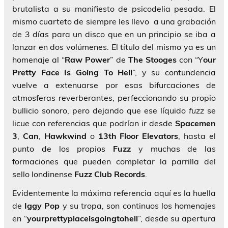
brutalista a su manifiesto de psicodelia pesada. El
mismo cuarteto de siempre les llevo a una grabación
de 3 días para un disco que en un principio se iba a
lanzar en dos volúmenes. El título del mismo ya es un
homenaje al “
Raw Power
” de
The Stooges
con “Y
our
Pretty Face Is Going To Hell
”, y su contundencia
vuelve a extenuarse por esas bifurcaciones de
atmosferas reverberantes, perfeccionando su propio
bullicio sonoro, pero dejando que ese líquido
fuzz
se
licue con referencias que podrían ir desde
Spacemen
3
,
Can
,
Hawkwind
o
13th Floor Elevators
, hasta el
punto de los propios
Fuzz
y muchas de las
formaciones que pueden completar la parrilla del
sello londinense
Fuzz Club Records
.
Evidentemente la máxima referencia aquí es la huella
de
Iggy Pop
y su tropa, son continuos los homenajes
en “
yourprettyplaceisgoingtohell
”, desde su apertura