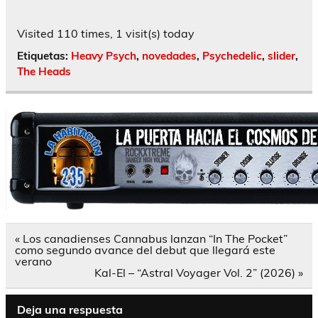
Visited 110 times, 1 visit(s) today
Etiquetas:
Heavy Psych
,
novedades
,
Psychedelic
,
slider
,
The Heads
Navegación
« Los canadienses Cannabus lanzan “In The Pocket”
de
como segundo avance del debut que llegará este
entradas
verano
Kal-El – “Astral Voyager Vol. 2” (2026) »
Deja una respuesta