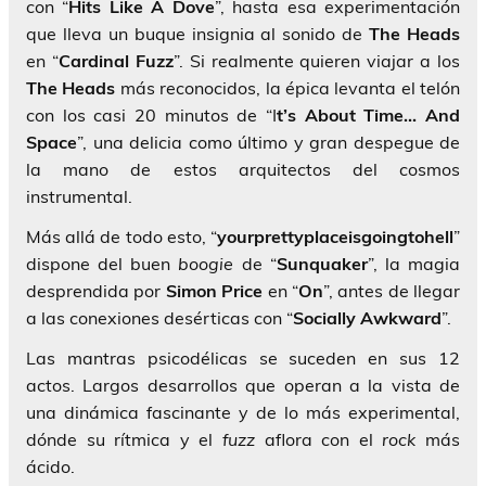
con “
Hits Like A Dove
”, hasta esa experimentación
que lleva un buque insignia al sonido de
The Heads
en “
Cardinal Fuzz
”. Si realmente quieren viajar a los
The Heads
más reconocidos, la épica levanta el telón
con los casi 20 minutos de “I
t’s About Time… And
Space
”, una delicia como último y gran despegue de
la mano de estos arquitectos del cosmos
instrumental.
Más allá de todo esto, “
yourprettyplaceisgoingtohell
”
dispone del buen
boogie
de “
Sunquaker
”, la magia
desprendida por
Simon Price
en “
On
”, antes de llegar
a las conexiones desérticas con “
Socially Awkward
”.
Las mantras psicodélicas se suceden en sus 12
actos. Largos desarrollos que operan a la vista de
una dinámica fascinante y de lo más experimental,
dónde su rítmica y el
fuzz
aflora con el
rock
más
ácido.