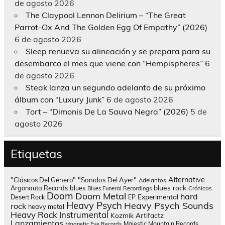
de agosto 2026
The Claypool Lennon Delirium – “The Great
Parrot-Ox And The Golden Egg Of Empathy” (2026)
6 de agosto 2026
Sleep renueva su alineación y se prepara para su
desembarco el mes que viene con “Hempispheres”
6
de agosto 2026
Steak lanza un segundo adelanto de su próximo
álbum con “Luxury Junk”
6 de agosto 2026
Tort – “Dimonis De La Sauva Negra” (2026)
5 de
agosto 2026
Etiquetas
Alternative
"Clásicos Del Género"
"Sonidos Del Ayer"
Adelantos
blues rock
Argonauta Records
blues
Blues Funeral Recordings
Crónicas
Doom
Doom Metal
hard
Experimental
Desert Rock
EP
Heavy Psych
Heavy Psych Sounds
rock
heavy metal
Heavy Rock
Instrumental
Kozmik Artifactz
Lanzamientos
Majestic Mountain Records
Magnetic Eye Records