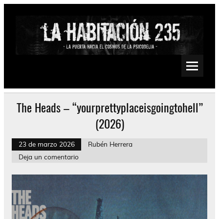
Saltar
al
contenido
La Habitación 235
Psychedelic, Stoner, Doom, Sludge, Fuzz, Space, Drone
The Heads – “yourprettyplaceisgoingtohell”
(2026)
23 de marzo 2026
Rubén Herrera
Deja un comentario