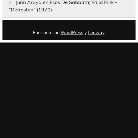
Juan Araya
en
Ecos De Sabbath; Frijid Pink –
“Defrosted” (1970)
Funciona con
WordPress
y
Leeway
.