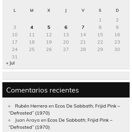
L
M
X
J
V
S
D
1
2
3
4
5
6
7
8
9
10
11
12
13
14
15
16
17
18
19
20
21
22
23
24
25
26
27
28
29
30
31
« Jul
Comentarios recientes
Rubén Herrera
en
Ecos De Sabbath; Frijid Pink –
“Defrosted” (1970)
Juan Araya
en
Ecos De Sabbath; Frijid Pink –
“Defrosted” (1970)