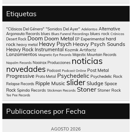
Etiquetas
Alternative
"Clásicos Del Género"
"Sonidos Del Ayer"
Adelantos
blues rock
Argonauta Records
blues
Blues Funeral Recordings
Crónicas
Doom
Doom Metal
hard
Experimental
Desert Rock
EP
Heavy Psych
Heavy Psych Sounds
rock
heavy metal
Heavy Rock
Instrumental
Kozmik Artifactz
Lanzamientos
Majestic Mountain Records
Magnetic Eye Records
noticias
Nooirax Producciones
Napalm Records
novedades
Post Metal
Podcast
Podcast Online
Psychedelic
Progressive
Psychedelic Rock
Proto Metal
slider
Sludge
Ripple Music
Space
Relapse Records
Stoner
Rock
Spinda Records
Stoner Rock
Stickman Records
Tee Pee Records
Publicaciones por Fecha
AGOSTO 2026