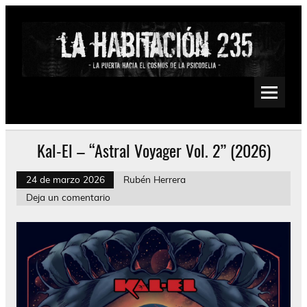
Saltar
al
contenido
La Habitación 235
Psychedelic, Stoner, Doom, Sludge, Fuzz, Space, Drone
Kal-El – “Astral Voyager Vol. 2” (2026)
24 de marzo 2026
Rubén Herrera
Deja un comentario