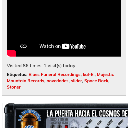
Visited 86 times, 1 visit(s) today
Etiquetas:
Blues Funeral Recordings
,
kal-El
,
Majestic
Mountain Records
,
novedades
,
slider
,
Space Rock
,
Stoner