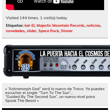
Visited 144 times, 1 visit(s) today
Etiquetas:
kal-El
,
Majestic Mountain Records
,
noticias
,
novedades
,
slider
,
Space Rock
,
Stoner
Navegación
« “Astromorph God” será lo nuevo de Travo. Ya puedes
de
escuchar el single “Turn To The Sun”…
entradas
“Guided By The Second Sun”, un nuevo nivel para
Spook The Beast »