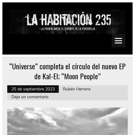
Saltar
al
contenido
La Habitación 235
Psychedelic, Stoner, Doom, Sludge, Fuzz, Space, Drone
“Universe” completa el círculo del nuevo EP
de Kal-El; “Moon People”
25 de septiembre 2023
Rubén Herrera
Deja un comentario