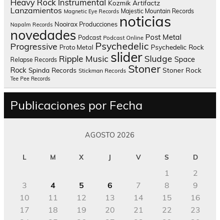
Heavy Rock
Instrumental
Kozmik Artifactz
Lanzamientos
Majestic Mountain Records
Magnetic Eye Records
noticias
Nooirax Producciones
Napalm Records
novedades
Post Metal
Podcast
Podcast Online
Psychedelic
Progressive
Psychedelic Rock
Proto Metal
slider
Sludge
Ripple Music
Space
Relapse Records
Stoner
Rock
Spinda Records
Stoner Rock
Stickman Records
Tee Pee Records
Publicaciones por Fecha
AGOSTO 2026
L
M
X
J
V
S
D
1
2
3
4
5
6
7
8
9
10
11
12
13
14
15
16
17
18
19
20
21
22
23