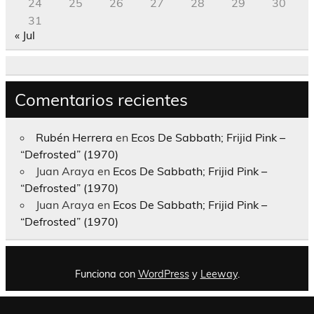
24
25
26
27
28
29
30
31
« Jul
Comentarios recientes
Rubén Herrera
en
Ecos De Sabbath; Frijid Pink –
“Defrosted” (1970)
Juan Araya
en
Ecos De Sabbath; Frijid Pink –
“Defrosted” (1970)
Juan Araya
en
Ecos De Sabbath; Frijid Pink –
“Defrosted” (1970)
Funciona con
WordPress
y
Leeway
.