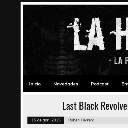
Saltar
al
contenido
La Habitación 235
Psychedelic, Stoner, Doom, Sludge, Fuzz, Space,
Inicio
Novedades
Podcast
En
Last Black Revolve
15 de abril 2015
Rubén Herrera