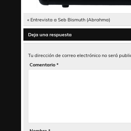
Navegación
« Entrevista a Seb Bismuth (Abrahma)
de
entradas
Deja una respuesta
Tu dirección de correo electrónico no será publ
Comentario
*
Nombre
*