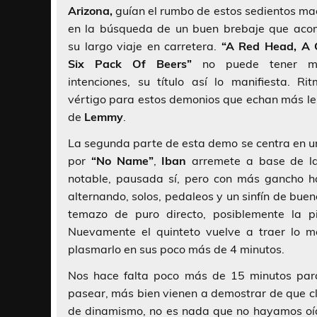
Arizona,
guían el rumbo de estos sedientos ma
en la búsqueda de un buen brebaje que ac
su largo viaje en carretera.
“A Red Head, A
Six Pack Of Beers”
no puede tener me
intenciones, su título así lo manifiesta. Ri
vértigo para estos demonios que echan más leñ
de
Lemmy
.
La segunda parte de esta demo se centra en 
por
“No Name”
,
Iban
arremete a base de la
notable, pausada sí, pero con más gancho has
alternando, solos, pedaleos y un sinfín de bue
temazo de puro directo, posiblemente la 
Nuevamente el quinteto vuelve a traer lo m
plasmarlo en sus poco más de 4 minutos.
Nos hace falta poco más de 15 minutos par
pasear, más bien vienen a demostrar de que c
de dinamismo, no es nada que no hayamos oído 