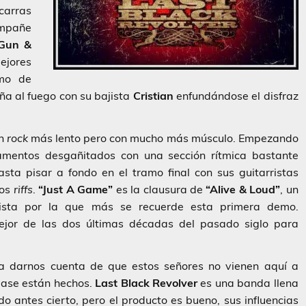
carras
ompañe
 Gun &
jores
tmo de
a al fuego con su bajista
Cristian
enfundándose el disfraz
un
rock
más lento pero con mucho más músculo. Empezando
mentos desgañitados con una sección rítmica bastante
ta pisar a fondo en el tramo final con sus guitarristas
nos
riffs
.
“Just A Game”
es la clausura de
“Alive & Loud”
, un
pista por la que más se recuerde esta primera demo.
ejor de las dos últimas décadas del pasado siglo para
a darnos cuenta de que estos señores no vienen aquí a
lase están hechos.
Last Black Revolver
es una banda llena
antes cierto, pero el producto es bueno, sus influencias