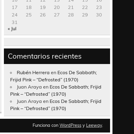
17
18
19
20
21
22
23
24
25
26
27
28
29
30
31
« Jul
Comentarios recientes
Rubén Herrera
en
Ecos De Sabbath;
Frijid Pink – “Defrosted” (1970)
Juan Araya
en
Ecos De Sabbath; Frijid
Pink – “Defrosted” (1970)
Juan Araya
en
Ecos De Sabbath; Frijid
Pink – “Defrosted” (1970)
Funciona con
WordPress
y
Leeway
.