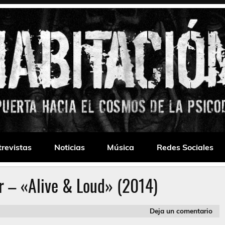
 Drone
trevistas
Noticias
Música
Redes Sociales
r – «Alive & Loud» (2014)
Deja un comentario