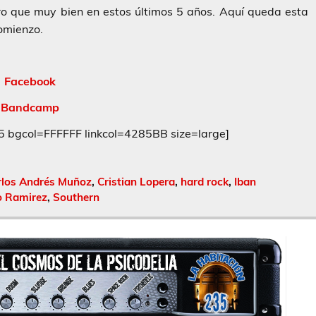
ro que muy bien en estos últimos 5 años. Aquí queda esta
omienzo.
Facebook
Bandcamp
gcol=FFFFFF linkcol=4285BB size=large]
rlos Andrés Muñoz
,
Cristian Lopera
,
hard rock
,
Iban
o Ramirez
,
Southern