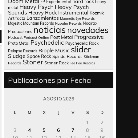
Doom Metal
hard rock
Experimental
heavy
EP
Heavy Psych
Heavy Psych
metal
Sounds
Heavy Rock
Instrumental
Kozmik
Lanzamientos
Artifactz
Magnetic Eye Records
Nooirax
Majestic Mountain Records
Napalm Records
noticias
novedades
Producciones
Progressive
Post Metal
Podcast
Podcast Online
Psychedelic
Psychedelic Rock
Proto Metal
slider
Ripple Music
Relapse Records
Sludge
Space Rock
Spinda Records
Stickman
Stoner
Stoner Rock
Records
Tee Pee Records
Publicaciones por Fecha
AGOSTO 2026
L
M
X
J
V
S
D
1
2
3
4
5
6
7
8
9
10
11
12
13
14
15
16