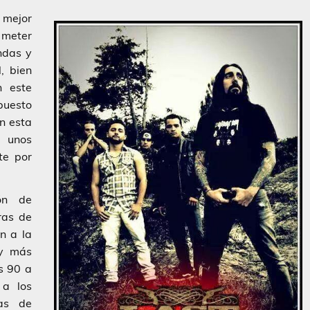
 mejor
 meter
ndas y
, bien
n este
puesto
n esta
 unos
te por
ón de
rras de
n a la
 y más
s 90 a
a los
ras de