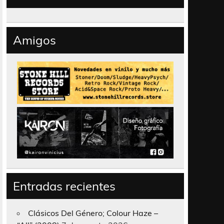
Amigos
Entradas recientes
Clásicos Del Género; Colour Haze –