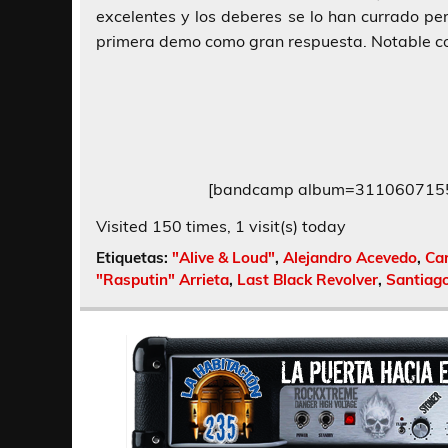
excelentes y los deberes se lo han currado pe
primera demo como gran respuesta. Notable c
[bandcamp album=3110607155 b
Visited 150 times, 1 visit(s) today
Etiquetas:
"Alive & Loud"
,
Alejandro Acevedo
,
Ca
"Rasputin" Arrieta
,
Last Black Revolver
,
Santiag