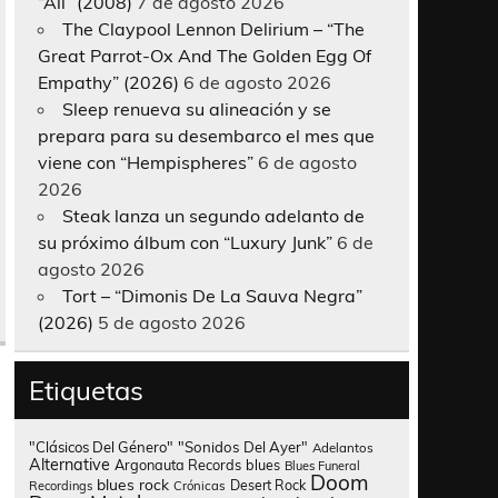
“All” (2008)
7 de agosto 2026
The Claypool Lennon Delirium – “The
Great Parrot-Ox And The Golden Egg Of
Empathy” (2026)
6 de agosto 2026
Sleep renueva su alineación y se
prepara para su desembarco el mes que
viene con “Hempispheres”
6 de agosto
2026
Steak lanza un segundo adelanto de
su próximo álbum con “Luxury Junk”
6 de
agosto 2026
Tort – “Dimonis De La Sauva Negra”
(2026)
5 de agosto 2026
Etiquetas
"Clásicos Del Género"
"Sonidos Del Ayer"
Adelantos
Alternative
Argonauta Records
blues
Blues Funeral
Doom
blues rock
Desert Rock
Recordings
Crónicas