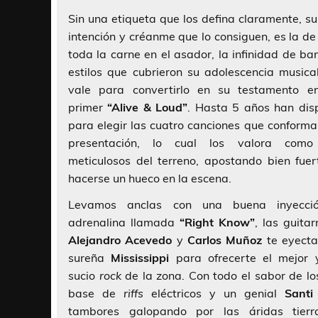
Sin una etiqueta que los defina claramente, su
intención y créanme que lo consiguen, es la de
toda la carne en el asador, la infinidad de ba
estilos que cubrieron su adolescencia musical
vale para convertirlo en su testamento e
primer
“Alive & Loud”
. Hasta 5 años han dis
para elegir las cuatro canciones que conforma
presentación, lo cual los valora como
meticulosos del terreno, apostando bien fuer
hacerse un hueco en la escena.
Levamos anclas con una buena inyecci
adrenalina llamada
“Right Know”
, las guita
Alejandro Acevedo
y
Carlos Muñoz
te eyecta
sureña
Mississippi
para ofrecerte el mejor
sucio
rock
de la zona. Con todo el sabor de lo
base de
riffs
eléctricos y un genial
Santi
tambores galopando por las áridas tier