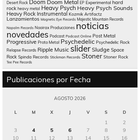
Doom
Doom Metal
hard
Experimental
Desert Rock
EP
Heavy Psych
Heavy Psych Sounds
rock
heavy metal
Heavy Rock
Instrumental
Kozmik Artifactz
Lanzamientos
Majestic Mountain Records
Magnetic Eye Records
noticias
Nooirax Producciones
Napalm Records
novedades
Post Metal
Podcast
Podcast Online
Psychedelic
Progressive
Psychedelic Rock
Proto Metal
slider
Sludge
Ripple Music
Space
Relapse Records
Stoner
Rock
Spinda Records
Stoner Rock
Stickman Records
Tee Pee Records
Publicaciones por Fecha
AGOSTO 2026
L
M
X
J
V
S
D
1
2
3
4
5
6
7
8
9
10
11
12
13
14
15
16