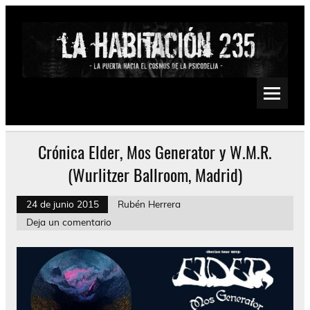
Saltar
al
contenido
La Habitación 235
Psychedelic, Stoner, Doom, Sludge, Fuzz, Space, Drone
Crónica Elder, Mos Generator y W.M.R.
(Wurlitzer Ballroom, Madrid)
24 de junio 2015
Rubén Herrera
Deja un comentario