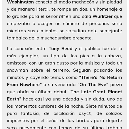
Washington
conecta el modo machacón y sin piedad
y de manera literal, te rompe en dos, un homenaje a
lo grande para el señor
riff
en una sala
Wurlitzer
que
empezaba a acoger un número de personas serio
mientras sus cimientos se sacudían ante semejante
tambaleo de la muchedumbre presente.
La conexión entre
Tony Reed
y el público fue de lo
más ejemplar, un tipo de los pies a la cabeza,
amistoso, con un gran gusto por la música y todo un
showman
sobre el terreno. Seguían pasando los
minutos y cayendo temas como
“There’s No Return
From Nowhere”
o su venerada
“On The Eve”
pieza
que abría su álbum debut
“The Late Great Planet
Earth”
hace casi ya una década y sin duda, uno de
los momentos cumbres de la noche. Siete minutos de
pura fantasía, de oscilación
psych
, de solazos
impuestos por el señor de las barbas para dejarte
seco nuevamente con temas de su último trabajo