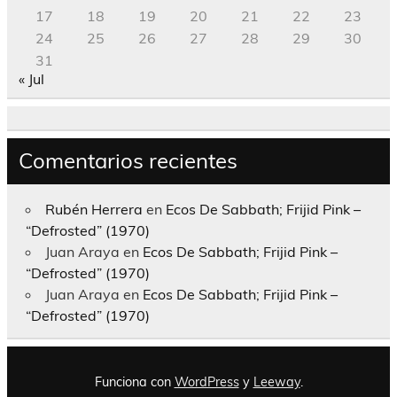
17
18
19
20
21
22
23
24
25
26
27
28
29
30
31
« Jul
Comentarios recientes
Rubén Herrera
en
Ecos De Sabbath; Frijid Pink –
“Defrosted” (1970)
Juan Araya
en
Ecos De Sabbath; Frijid Pink –
“Defrosted” (1970)
Juan Araya
en
Ecos De Sabbath; Frijid Pink –
“Defrosted” (1970)
Funciona con
WordPress
y
Leeway
.