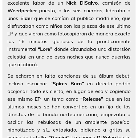
excelente labor de un
Nick DiSalvo
, camisón de
Weedpecker
puesto, a las seis cuerdas, lideraba a
unos
Elder
que se comían al público madrileño, que
disfrutaban como niños con las piezas de ese último
LP y que vieron como fotocopiaron de manera exacta
los 16 minutos gloriosos de la practicamente
instrumental
“Lore”
dónde circundaba una distorsión
celestial en una de esas noches que nunca querrías
que acabará.
Se echaron en falta canciones de su álbum debut,
incluso escuchar
“Spires Burn”
en directo podría
acojonar, todo es cierto, en lugar de eso y cogiendo
ese mismo EP, un tema como
“Release”
que en los
últimos meses se han convertido en un fijo de los
directos de la banda norteamericana, empezaba a
oscilar las nebulosas de un ambiente poseído,
hipnotizado y sí… extasiado, pidiendo a gritos su
himno de batalla;
“Gemini”.
La sonrisa
Di Salvo
fue su