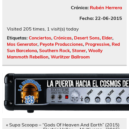
Crónica:
Rubén Herrera
Fecha: 22-06-2015
Visited 205 times, 1 visit(s) today
Etiquetas:
Conciertos
,
Crónicas
,
Desert Sons
,
Elder
,
Mos Generator
,
Peyote Producciones
,
Progressive
,
Red
Sun Barcelona
,
Southern Rock
,
Stoner
,
Woolly
Mammoth Rebellion
,
Wurlitzer Ballroom
Navegación
« Supa Scoopa – “Gods Of Heaven And Earth” (2015)
de