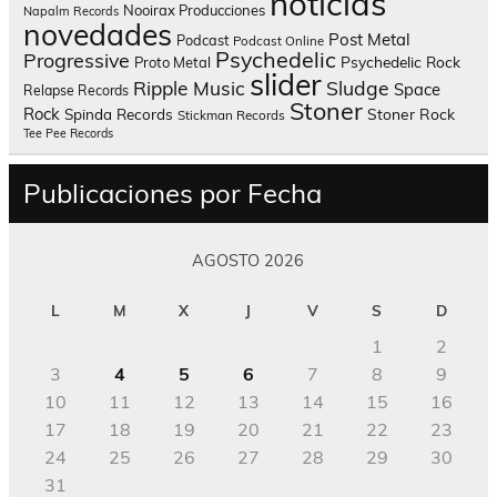
noticias
Nooirax Producciones
Napalm Records
novedades
Post Metal
Podcast
Podcast Online
Psychedelic
Progressive
Psychedelic Rock
Proto Metal
slider
Sludge
Ripple Music
Space
Relapse Records
Stoner
Rock
Spinda Records
Stoner Rock
Stickman Records
Tee Pee Records
Publicaciones por Fecha
AGOSTO 2026
L
M
X
J
V
S
D
1
2
3
4
5
6
7
8
9
10
11
12
13
14
15
16
17
18
19
20
21
22
23
24
25
26
27
28
29
30
31