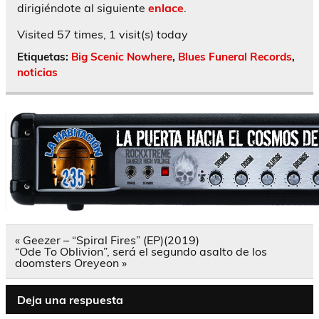
dirigiéndote al siguiente
enlace
.
Visited 57 times, 1 visit(s) today
Etiquetas:
Big Scenic Nowhere
,
Blues Funeral Records
,
noticias
Navegación
« Geezer – “Spiral Fires” (EP)(2019)
de
“Ode To Oblivion”, será el segundo asalto de los
entradas
doomsters Oreyeon »
Deja una respuesta