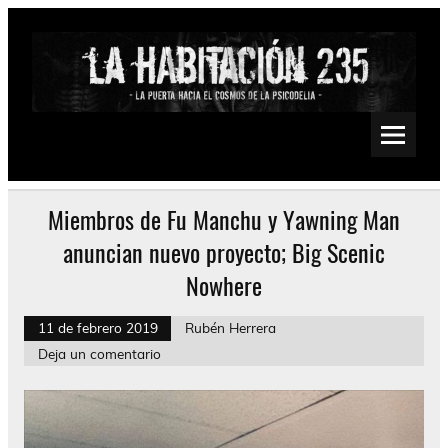
Saltar
al
contenido
La Habitación 235
Psychedelic, Stoner, Doom, Sludge, Fuzz, Space, Drone
Miembros de Fu Manchu y Yawning Man
anuncian nuevo proyecto; Big Scenic
Nowhere
11 de febrero 2019
Rubén Herrera
Deja un comentario