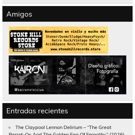
Amigos
Entradas recientes
The Claypool Lennon Delirium – “The Great
Parrot-Ox And The Golden Egg Of Empathy” (2026)