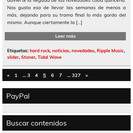
Nos gusta eso de llevar las semanas de menos a
más, dejando para su tramo final lo más gordo del
mismo. Aunque ciertamente la […]
Leer más
Etiquetas:
hard rock
,
noticias
,
novedades
,
Ripple Music
,
slider
,
Stoner
,
Tidal Wave
«
1
…
3
4
5
6
7
…
327
»
PayPal
Buscar contenidos