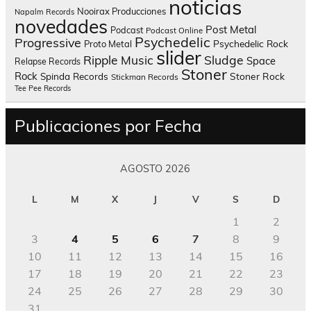
noticias
Nooirax Producciones
Napalm Records
novedades
Post Metal
Podcast
Podcast Online
Psychedelic
Progressive
Psychedelic Rock
Proto Metal
slider
Sludge
Ripple Music
Space
Relapse Records
Stoner
Rock
Spinda Records
Stoner Rock
Stickman Records
Tee Pee Records
Publicaciones por Fecha
AGOSTO 2026
L
M
X
J
V
S
D
1
2
3
4
5
6
7
8
9
10
11
12
13
14
15
16
17
18
19
20
21
22
23
24
25
26
27
28
29
30
31