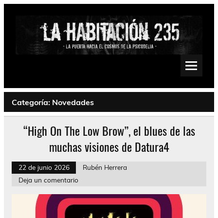
Saltar
al
contenido
La Habitación 235
Psychedelic, Stoner, Doom, Sludge, Fuzz, Space, Drone
Categoría:
Novedades
“High On The Low Brow”, el blues de las
muchas visiones de Datura4
22 de junio 2026
Rubén Herrera
Deja un comentario