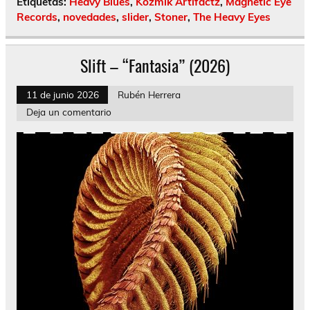
Etiquetas:
Heavy Blues
,
Kozmik Artifactz
,
Magnetic Eye
Records
,
novedades
,
slider
,
Stoner
,
The Heavy Eyes
Slift – “Fantasia” (2026)
11 de junio 2026
Rubén Herrera
Deja un comentario