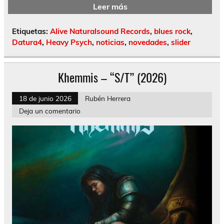
Leer más
Etiquetas:
Alive Naturalsound Records
,
blues rock
,
Datura4
,
Heavy Psych
,
noticias
,
novedades
,
slider
Khemmis – “S/T” (2026)
18 de junio 2026
Rubén Herrera
Deja un comentario