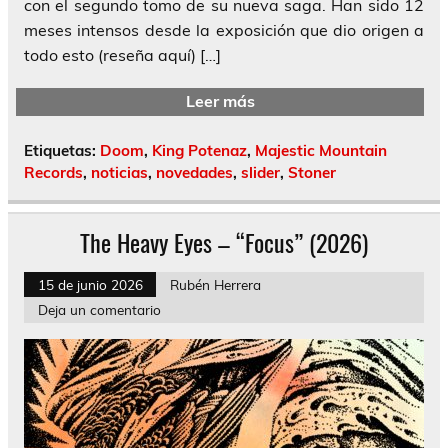
con el segundo tomo de su nueva saga. Han sido 12
meses intensos desde la exposición que dio origen a
todo esto (reseña aquí) […]
Leer más
Etiquetas:
Doom
,
King Potenaz
,
Majestic Mountain
Records
,
noticias
,
novedades
,
slider
,
Stoner
The Heavy Eyes – “Focus” (2026)
15 de junio 2026
Rubén Herrera
Deja un comentario