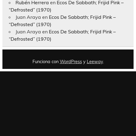
Rubén Herrera
en
Ecos De Sabbath; Frijid Pink –
“Defrosted” (1970)
Juan Araya
en
Ecos De Sabbath; Frijid Pink –
“Defrosted” (1970)
Juan Araya
en
Ecos De Sabbath; Frijid Pink –
“Defrosted” (1970)
Funciona con
WordPress
y
Leeway
.