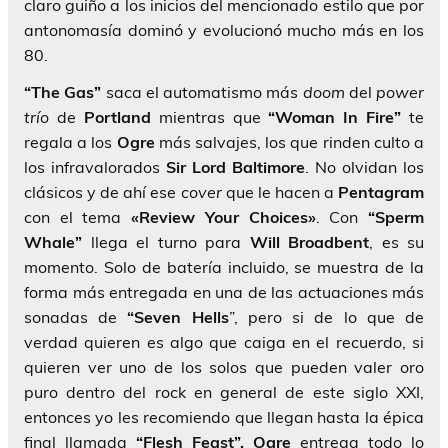
claro guiño a los inicios del mencionado estilo que por
antonomasía dominó y evolucionó mucho más en los
80.
“The Gas”
saca el automatismo más
doom
del
power
trío
de
Portland
mientras que
“Woman In Fire”
te
regala a los
Ogre
más salvajes, los que rinden culto a
los infravalorados
Sir Lord Baltimore
. No olvidan los
clásicos y de ahí ese
cover
que le hacen a
Pentagram
con el tema
«Review Your Choices»
. Con
“Sperm
Whale”
llega el turno para
Will Broadbent
, es su
momento. Solo de batería incluido, se muestra de la
forma más entregada en una de las actuaciones más
sonadas de
“Seven Hells
”, pero si de lo que de
verdad quieren es algo que caiga en el recuerdo, si
quieren ver uno de los solos que pueden valer oro
puro dentro del rock en general de este siglo XXI,
entonces yo les recomiendo que llegan hasta la épica
final llamada
“Flesh Feast”.
Ogre
entrega todo lo