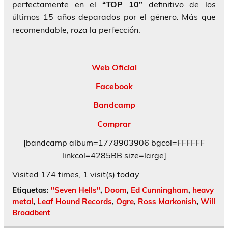
perfectamente en el
“TOP 10”
definitivo de los
últimos 15 años deparados por el género. Más que
recomendable, roza la perfección.
Web Oficial
Facebook
Bandcamp
Comprar
[bandcamp album=1778903906 bgcol=FFFFFF
linkcol=4285BB size=large]
Visited 174 times, 1 visit(s) today
Etiquetas:
"Seven Hells"
,
Doom
,
Ed Cunningham
,
heavy
metal
,
Leaf Hound Records
,
Ogre
,
Ross Markonish
,
Will
Broadbent