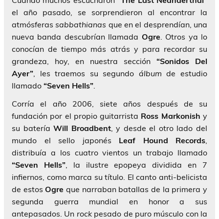
Cuando muchos escucharon
“The Last Neanderthal”
el año pasado, se sorprendieron al encontrar la
atmósferas
sabbathianas
que en el desprendían, una
nueva banda descubrían llamada
Ogre
. Otros ya lo
conocían de tiempo más atrás y para recordar su
grandeza, hoy, en nuestra sección
“Sonidos Del
Ayer”
, les traemos su segundo
álbum
de estudio
llamado
“Seven Hells”
.
Corría el año 2006, siete años después de su
fundación por el propio guitarrista
Ross
Markonish
y
su batería
Will
Broadbent
, y desde el otro lado del
mundo el sello japonés
Leaf
Hound
Records
,
distribuía a los cuatro vientos un trabajo llamado
“Seven Hells”
, la ilustre epopeya dividida en 7
infiernos, como marca su título. El canto anti-belicista
de estos
Ogre
que narraban batallas de la primera y
segunda guerra mundial en honor a sus
antepasados. Un
rock
pesado de puro músculo con la