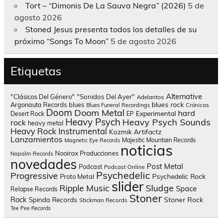
Tort – “Dimonis De La Sauva Negra” (2026)
5 de
agosto 2026
Stoned Jesus presenta todos los detalles de su
próximo “Songs To Moon”
5 de agosto 2026
Etiquetas
Alternative
"Clásicos Del Género"
"Sonidos Del Ayer"
Adelantos
blues rock
Argonauta Records
blues
Blues Funeral Recordings
Crónicas
Doom
Doom Metal
hard
Experimental
Desert Rock
EP
Heavy Psych
Heavy Psych Sounds
rock
heavy metal
Heavy Rock
Instrumental
Kozmik Artifactz
Lanzamientos
Majestic Mountain Records
Magnetic Eye Records
noticias
Nooirax Producciones
Napalm Records
novedades
Post Metal
Podcast
Podcast Online
Psychedelic
Progressive
Psychedelic Rock
Proto Metal
slider
Sludge
Ripple Music
Space
Relapse Records
Stoner
Rock
Spinda Records
Stoner Rock
Stickman Records
Tee Pee Records