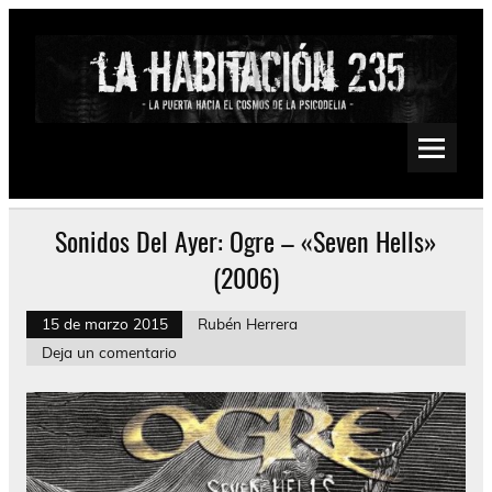
Saltar
al
contenido
La Habitación 235
Psychedelic, Stoner, Doom, Sludge, Fuzz, Space, Drone
Sonidos Del Ayer: Ogre – «Seven Hells»
(2006)
15 de marzo 2015
Rubén Herrera
Deja un comentario