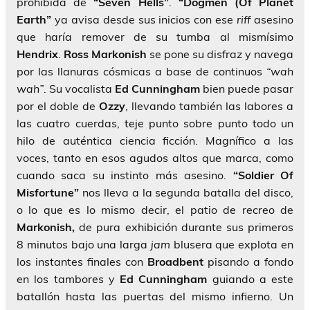
prohibida de
“Seven Hells”
.
“Dogmen (Of Planet
Earth”
ya avisa desde sus inicios con ese
riff
asesino
que haría remover de su tumba al mismísimo
Hendrix
.
Ross Markonish
se pone su disfraz y navega
por las llanuras cósmicas a base de continuos
“wah
wah”
. Su vocalista
Ed Cunningham
bien puede pasar
por el doble de
Ozzy
, llevando también las labores a
las cuatro cuerdas, teje punto sobre punto todo un
hilo de auténtica ciencia ficción. Magnífico a las
voces, tanto en esos agudos altos que marca, como
cuando saca su instinto más asesino.
“Soldier Of
Misfortune”
nos lleva a la segunda batalla del disco,
o lo que es lo mismo decir, el patio de recreo de
Markonish,
de pura exhibición durante sus primeros
8 minutos bajo una larga
jam
blusera que explota en
los instantes finales con
Broadbent
pisando a fondo
en los tambores y
Ed Cunningham
guiando a este
batallón hasta las puertas del mismo infierno. Un