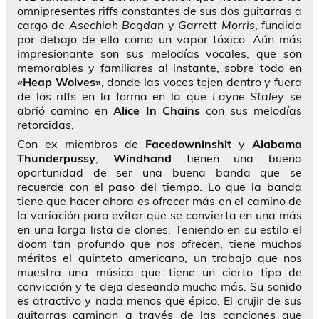
omnipresentes riffs constantes de sus dos guitarras a
cargo de
Asechiah Bogdan
y
Garrett Morris
, fundida
por debajo de ella como un vapor tóxico. Aún más
impresionante son sus melodías vocales, que son
memorables y familiares al instante, sobre todo en
«Heap Wolves»
, donde las voces tejen dentro y fuera
de los riffs en la forma en la que
Layne Staley
se
abrió camino en
Alice In Chains
con sus melodías
retorcidas.
Con ex miembros de
Facedowninshit
y
Alabama
Thunderpussy
,
Windhand
tienen una buena
oportunidad de ser una buena banda que se
recuerde con el paso del tiempo. Lo que la banda
tiene que hacer ahora es ofrecer más en el camino de
la variación para evitar que se convierta en una más
en una larga lista de clones. Teniendo en su estilo el
doom
tan profundo que nos ofrecen, tiene muchos
méritos el quinteto americano, un trabajo que nos
muestra una música que tiene un cierto tipo de
convicción y te deja deseando mucho más. Su sonido
es atractivo y nada menos que épico. El crujir de sus
guitarras caminan a través de las canciones que