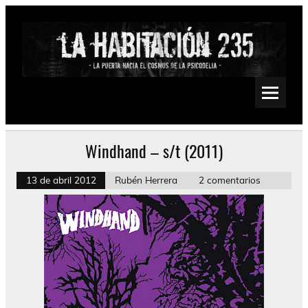
Saltar
al
contenido
La Habitación 235
Psychedelic, Stoner, Doom, Sludge, Fuzz, Space, Drone
Windhand – s/t (2011)
13 de abril 2012
Rubén Herrera
2 comentarios