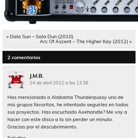
Navegación
« Dala Sun – Sala Dun (2010)
de
Arc Of Ascent – The Higher Key (2012) »
entradas
2 comentarios
J.M.B.
14 de abril 2012 a las 13:36
Has mencionado a Alabama Thunderpussy uno de
mis grupos favoritos, he intentado seguirles en todos
sus proyectos. Has escuchado Axehandle? Me voy a
hacer con este disco a la sin perder un minuto.
Gracias por el descubrimiento.
Saludos