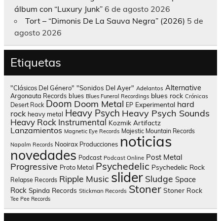
álbum con “Luxury Junk”
6 de agosto 2026
Tort – “Dimonis De La Sauva Negra” (2026)
5 de
agosto 2026
Etiquetas
Alternative
"Clásicos Del Género"
"Sonidos Del Ayer"
Adelantos
blues rock
Argonauta Records
blues
Blues Funeral Recordings
Crónicas
Doom
Doom Metal
hard
Experimental
Desert Rock
EP
Heavy Psych
Heavy Psych Sounds
rock
heavy metal
Heavy Rock
Instrumental
Kozmik Artifactz
Lanzamientos
Majestic Mountain Records
Magnetic Eye Records
noticias
Nooirax Producciones
Napalm Records
novedades
Post Metal
Podcast
Podcast Online
Psychedelic
Progressive
Psychedelic Rock
Proto Metal
slider
Sludge
Ripple Music
Space
Relapse Records
Stoner
Rock
Spinda Records
Stoner Rock
Stickman Records
Tee Pee Records