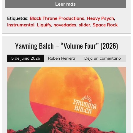
Leer más
Etiquetas:
Black Throne Productions
,
Heavy Psych
,
Instrumental
,
Liquify
,
novedades
,
slider
,
Space Rock
Yawning Balch – “Volume Four” (2026)
5 de junio 2026
Rubén Herrera
Deja un comentario