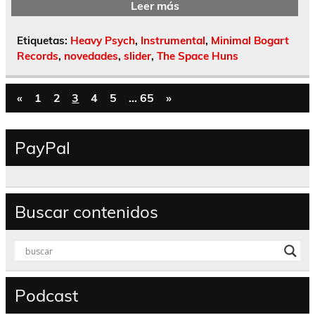
Leer más
Etiquetas:
Heavy Psych
,
Instrumental
,
Minimal Bogart
Records
,
novedades
,
slider
,
The Space Huns
«
1
2
3
4
5
…
65
»
PayPal
Buscar contenidos
Podcast