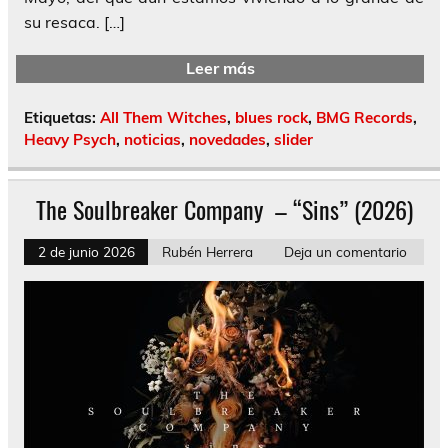
su resaca. […]
Leer más
Etiquetas:
All Them Witches
,
blues rock
,
BMG Records
,
Heavy Psych
,
noticias
,
novedades
,
slider
The Soulbreaker Company – “Sins” (2026)
2 de junio 2026
Rubén Herrera
Deja un comentario