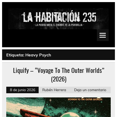
Saltar
al
contenido
La Habitación 235
Psychedelic, Stoner, Doom, Sludge, Fuzz, Space, Drone
Etiqueta:
Heavy Psych
Liquify – “Voyage To The Outer Worlds”
(2026)
8 de junio 2026
Rubén Herrera
Deja un comentario