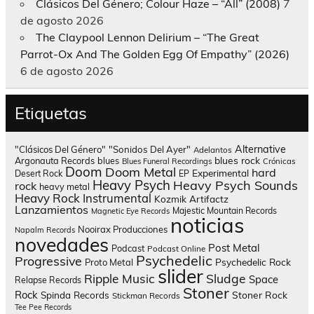
Clásicos Del Género; Colour Haze – “All” (2008)
7
de agosto 2026
The Claypool Lennon Delirium – “The Great
Parrot-Ox And The Golden Egg Of Empathy” (2026)
6 de agosto 2026
Etiquetas
Alternative
"Clásicos Del Género"
"Sonidos Del Ayer"
Adelantos
blues rock
Argonauta Records
blues
Blues Funeral Recordings
Crónicas
Doom
Doom Metal
hard
Experimental
Desert Rock
EP
Heavy Psych
Heavy Psych Sounds
rock
heavy metal
Heavy Rock
Instrumental
Kozmik Artifactz
Lanzamientos
Majestic Mountain Records
Magnetic Eye Records
noticias
Nooirax Producciones
Napalm Records
novedades
Post Metal
Podcast
Podcast Online
Psychedelic
Progressive
Psychedelic Rock
Proto Metal
slider
Sludge
Ripple Music
Space
Relapse Records
Stoner
Rock
Spinda Records
Stoner Rock
Stickman Records
Tee Pee Records