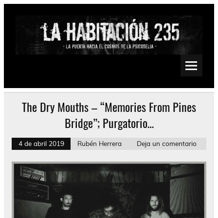
Saltar
al
contenido
La Habitación 235
Psychedelic, Stoner, Doom, Sludge, Fuzz, Space, Drone
The Dry Mouths – “Memories From Pines
Bridge”; Purgatorio…
4 de abril 2019
Rubén Herrera
Deja un comentario