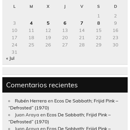
L
M
X
J
V
S
D
1
2
3
4
5
6
7
8
9
10
11
12
13
14
15
16
17
18
19
20
21
22
23
24
25
26
27
28
29
30
31
« Jul
Comentarios recientes
Rubén Herrera
en
Ecos De Sabbath; Frijid Pink –
“Defrosted” (1970)
Juan Araya
en
Ecos De Sabbath; Frijid Pink –
“Defrosted” (1970)
Juan Araya
en
Ecos De Sabbath; Frijid Pink –