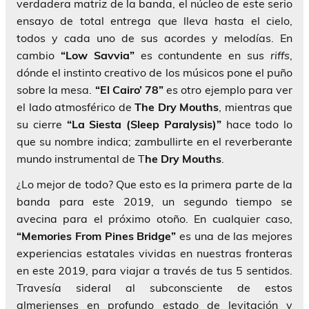
verdadera matriz de la banda, el núcleo de este serio
ensayo de total entrega que lleva hasta el cielo,
todos y cada uno de sus acordes y melodías. En
cambio
“Low Savvia”
es contundente en sus
riffs
,
dónde el instinto creativo de los músicos pone el puño
sobre la mesa.
“El Cairo’ 78”
es otro ejemplo para ver
el lado atmosférico de
The Dry Mouths
, mientras que
su cierre
“La Siesta (Sleep Paralysis)”
hace todo lo
que su nombre indica; zambullirte en el reverberante
mundo instrumental de T
he Dry Mouths
.
¿Lo mejor de todo? Que esto es la primera parte de la
banda para este 2019, un segundo tiempo se
avecina para el próximo otoño. En cualquier caso,
“Memories From Pines Bridge”
es una de las mejores
experiencias estatales vividas en nuestras fronteras
en este 2019, para viajar a través de tus 5 sentidos.
Travesía sideral al subconsciente de estos
almerienses en profundo estado de levitación y