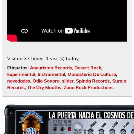
Visited 37 times, 1 visit(s) today
Etiquetas:
Aneurisma Records
,
Desert Rock
,
Experimental
,
Instrumental
,
Monasterio De Cultura
,
novedades
,
Odio Sonoro
,
slider
,
Spinda Records
,
Surnia
Records
,
The Dry Mouths
,
Zona Rock Productions