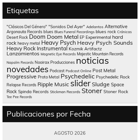
Etiquetas
Alternative
"Clásicos Del Género"
"Sonidos Del Ayer"
Adelantos
blues rock
Argonauta Records
blues
Blues Funeral Recordings
Crónicas
Doom
Doom Metal
hard
Experimental
Desert Rock
EP
Heavy Psych
Heavy Psych Sounds
rock
heavy metal
Heavy Rock
Instrumental
Kozmik Artifactz
Lanzamientos
Majestic Mountain Records
Magnetic Eye Records
noticias
Nooirax Producciones
Napalm Records
novedades
Post Metal
Podcast
Podcast Online
Psychedelic
Progressive
Psychedelic Rock
Proto Metal
slider
Sludge
Ripple Music
Space
Relapse Records
Stoner
Rock
Spinda Records
Stoner Rock
Stickman Records
Tee Pee Records
Publicaciones por Fecha
AGOSTO 2026