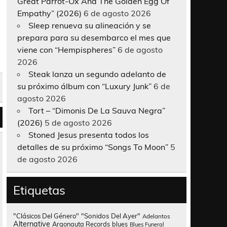
Great Parrot-Ox And The Golden Egg Of
Empathy” (2026)
6 de agosto 2026
Sleep renueva su alineación y se
prepara para su desembarco el mes que
viene con “Hempispheres”
6 de agosto
2026
Steak lanza un segundo adelanto de
su próximo álbum con “Luxury Junk”
6 de
agosto 2026
Tort – “Dimonis De La Sauva Negra”
(2026)
5 de agosto 2026
Stoned Jesus presenta todos los
detalles de su próximo “Songs To Moon”
5
de agosto 2026
Etiquetas
"Clásicos Del Género"
"Sonidos Del Ayer"
Adelantos
Alternative
Argonauta Records
blues
Blues Funeral