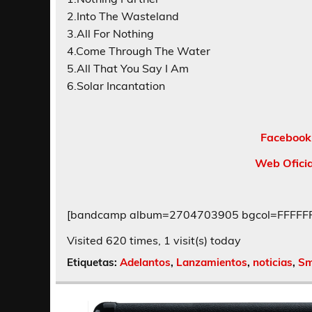
2.Into The Wasteland
3.All For Nothing
4.Come Through The Water
5.All That You Say I Am
6.Solar Incantation
Facebook
Web Oficia
[bandcamp album=2704703905 bgcol=FFFFFF l
Visited 620 times, 1 visit(s) today
Etiquetas:
Adelantos
,
Lanzamientos
,
noticias
,
Sm