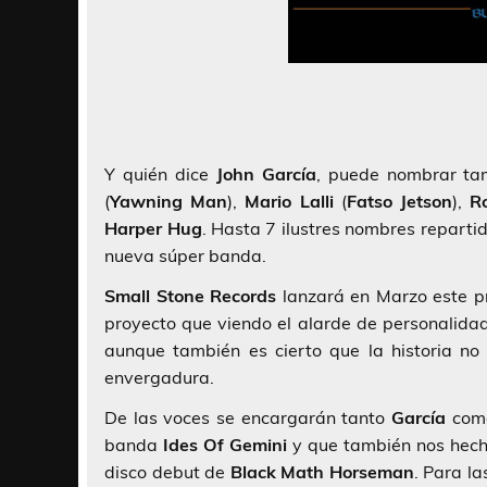
Y quién dice
John García
, puede nombrar t
(
Yawning
Man
),
Mario
Lalli
(
Fatso
Jetson
),
R
Harper
Hug
. Hasta 7 ilustres nombres reparti
nueva súper banda.
Small Stone Records
lanzará en Marzo este p
proyecto que viendo el alarde de personalid
aunque también es cierto que la historia no
envergadura.
De las voces se encargarán tanto
García
co
banda
Ides Of Gemini
y que también nos hech
disco debut de
Black Math Horseman
. Para la