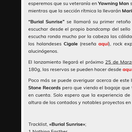
esperemos que su veteranía en
Yawning Man
s
mientras que la sección rítmica la llevarán
Mari
“Burial Sunrise”
se llamará su primer retoño
escuchar desde el propio
bandcamp
del sello
escucha ronda mucho por la cabeza las cálidas
los holandeses
Cigale
(reseña
aquí
), rock e
alucinógenos.
El lanzamiento llegará el próximo
25 de Marz
180g, las reservas se pueden hacer desde
aqu
Poco más se puede averiguar acerca de este 
Stone Records
pero que viendo el bagaje que tr
en cuenta. Solo espero que la experiencia d
altura de los contados y notables proyectos en
Tracklist
,
«Burial Sunrise»
;
1.Nothing Farther