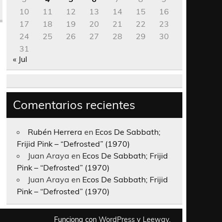
10
11
12
13
14
15
16
17
18
19
20
21
22
23
24
25
26
27
28
29
30
31
« Jul
Comentarios recientes
Rubén Herrera
en
Ecos De Sabbath;
Frijid Pink – “Defrosted” (1970)
Juan Araya
en
Ecos De Sabbath; Frijid
Pink – “Defrosted” (1970)
Juan Araya
en
Ecos De Sabbath; Frijid
Pink – “Defrosted” (1970)
Funciona con
WordPress
y
Leeway
.