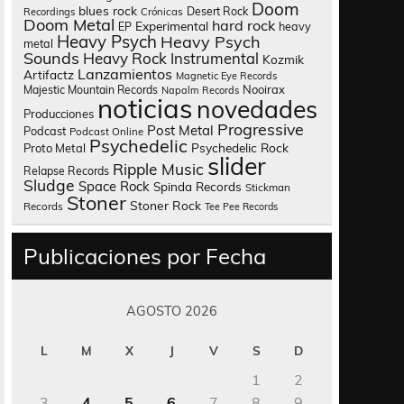
Doom
blues rock
Desert Rock
Recordings
Crónicas
Doom Metal
hard rock
Experimental
heavy
EP
Heavy Psych
Heavy Psych
metal
Sounds
Heavy Rock
Instrumental
Kozmik
Lanzamientos
Artifactz
Magnetic Eye Records
Nooirax
Majestic Mountain Records
Napalm Records
noticias
novedades
Producciones
Progressive
Post Metal
Podcast
Podcast Online
Psychedelic
Psychedelic Rock
Proto Metal
slider
Ripple Music
Relapse Records
Sludge
Space Rock
Spinda Records
Stickman
Stoner
Stoner Rock
Records
Tee Pee Records
Publicaciones por Fecha
AGOSTO 2026
L
M
X
J
V
S
D
1
2
3
4
5
6
7
8
9