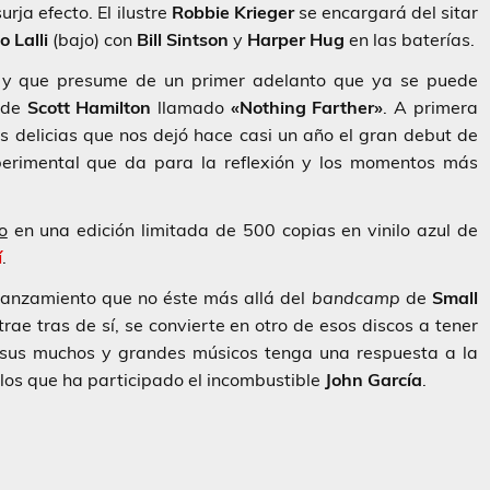
urja efecto. El ilustre
Robbie Krieger
se encargará del sitar
o Lalli
(bajo) con
Bill Sintson
y
Harper Hug
en las baterías.
 y que presume de un primer adelanto que ya se puede
 de
Scott Hamilton
llamado
«Nothing Farther»
. A primera
 delicias que nos dejó hace casi un año el gran debut de
xperimental que da para la reflexión y los momentos más
o
en una edición limitada de 500 copias en vinilo azul de
í
.
lanzamiento que no éste más allá del
bandcamp
de
Small
ae tras de sí, se convierte en otro de esos discos a tener
e sus muchos y grandes músicos tenga una respuesta a la
 los que ha participado el incombustible
John García
.