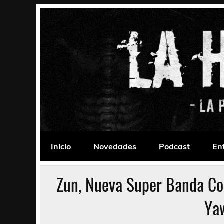
Saltar
al
contenido
La Habitación 235
Psychedelic, Stoner, Doom, Sludge, Fuzz, Space,
Inicio
Novedades
Podcast
En
Zun, Nueva Super Banda Co
Ya