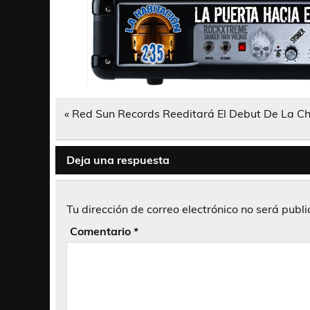
Navegación
« Red Sun Records Reeditará El Debut De La C
de
entradas
Deja una respuesta
Tu dirección de correo electrónico no será publ
Comentario
*