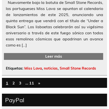
Nuevamente bajo la batuta de Small Stone Records,
los portugueses Miss Lava se apuntan al calendario
de lanzamientos de este 2025, anunciando una
quinta entrega que vendrá con el título de “Under a
Black Sun”. Los lisboetas celebrarán así su vigésimo
aniversario a través de este fuego sónico con todos
esos remolinos cósmicos que apadrinan un avance
como es […]
Leer más
Etiquetas:
Miss Lava
,
noticias
,
Small Stone Records
1
2
3
…
11
»
PayPal