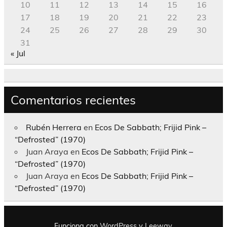
10
11
12
13
14
15
16
17
18
19
20
21
22
23
24
25
26
27
28
29
30
31
« Jul
Comentarios recientes
Rubén Herrera
en
Ecos De Sabbath; Frijid Pink –
“Defrosted” (1970)
Juan Araya
en
Ecos De Sabbath; Frijid Pink –
“Defrosted” (1970)
Juan Araya
en
Ecos De Sabbath; Frijid Pink –
“Defrosted” (1970)
Funciona con
WordPress
y
Leeway
.