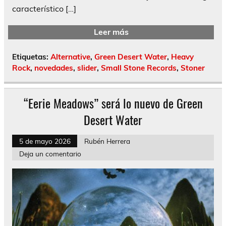
característico […]
Leer más
Etiquetas:
Alternative
,
Green Desert Water
,
Heavy
Rock
,
novedades
,
slider
,
Small Stone Records
,
Stoner
“Eerie Meadows” será lo nuevo de Green
Desert Water
5 de mayo 2026
Rubén Herrera
Deja un comentario