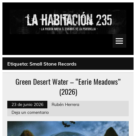
Saltar
al
contenido
La Habitación 235
Psychedelic, Stoner, Doom, Sludge, Fuzz, Space, Drone
Etiqueta:
Small Stone Records
Green Desert Water – “Eerie Meadows”
(2026)
23 de junio 2026
Rubén Herrera
Deja un comentario