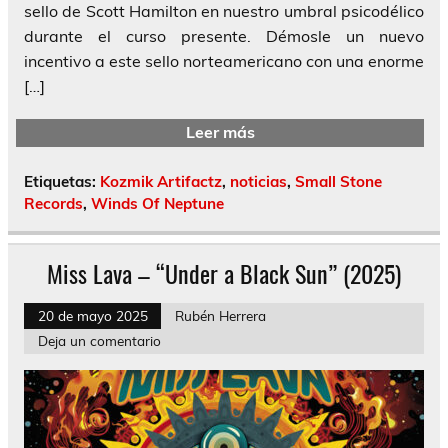
sello de Scott Hamilton en nuestro umbral psicodélico
durante el curso presente. Démosle un nuevo
incentivo a este sello norteamericano con una enorme
[…]
Leer más
Etiquetas:
Kozmik Artifactz
,
noticias
,
Small Stone
Records
,
Winds Of Neptune
Miss Lava – “Under a Black Sun” (2025)
20 de mayo 2025
Rubén Herrera
Deja un comentario