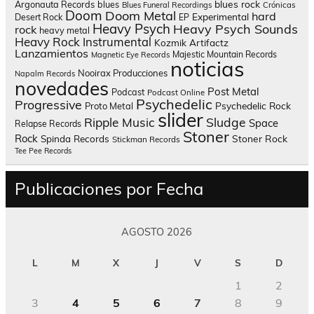
blues rock
Argonauta Records
blues
Blues Funeral Recordings
Crónicas
Doom
Doom Metal
hard
Experimental
Desert Rock
EP
Heavy Psych
Heavy Psych Sounds
rock
heavy metal
Heavy Rock
Instrumental
Kozmik Artifactz
Lanzamientos
Majestic Mountain Records
Magnetic Eye Records
noticias
Nooirax Producciones
Napalm Records
novedades
Post Metal
Podcast
Podcast Online
Psychedelic
Progressive
Psychedelic Rock
Proto Metal
slider
Sludge
Ripple Music
Space
Relapse Records
Stoner
Rock
Spinda Records
Stoner Rock
Stickman Records
Tee Pee Records
Publicaciones por Fecha
AGOSTO 2026
L
M
X
J
V
S
D
1
2
3
4
5
6
7
8
9