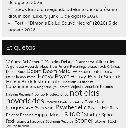
de agosto 2026
Steak lanza un segundo adelanto de su próximo
álbum con “Luxury Junk”
6 de agosto 2026
Tort – “Dimonis De La Sauva Negra” (2026)
5 de
agosto 2026
Etiquetas
Alternative
"Clásicos Del Género"
"Sonidos Del Ayer"
Adelantos
blues rock
Argonauta Records
blues
Blues Funeral Recordings
Crónicas
Doom
Doom Metal
hard
Experimental
Desert Rock
EP
Heavy Psych
Heavy Psych Sounds
rock
heavy metal
Heavy Rock
Instrumental
Kozmik Artifactz
Lanzamientos
Majestic Mountain Records
Magnetic Eye Records
noticias
Nooirax Producciones
Napalm Records
novedades
Post Metal
Podcast
Podcast Online
Psychedelic
Progressive
Psychedelic Rock
Proto Metal
slider
Sludge
Ripple Music
Space
Relapse Records
Stoner
Rock
Spinda Records
Stoner Rock
Stickman Records
Tee Pee Records