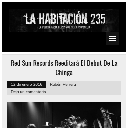
Saltar
al
contenido
La Habitación 235
Psychedelic, Stoner, Doom, Sludge, Fuzz, Space, Drone
Red Sun Records Reeditará El Debut De La
Chinga
12 de enero 2016
Rubén Herrera
Deja un comentario