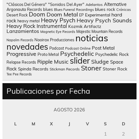
Alternative
"Clásicos Del Género"
"Sonidos Del Ayer"
Adelantos
blues rock
Argonauta Records
blues
Blues Funeral Recordings
Crónicas
Doom
Doom Metal
hard
Experimental
Desert Rock
EP
Heavy Psych
Heavy Psych Sounds
rock
heavy metal
Heavy Rock
Instrumental
Kozmik Artifactz
Lanzamientos
Majestic Mountain Records
Magnetic Eye Records
noticias
Nooirax Producciones
Napalm Records
novedades
Post Metal
Podcast
Podcast Online
Psychedelic
Progressive
Psychedelic Rock
Proto Metal
slider
Sludge
Ripple Music
Space
Relapse Records
Stoner
Rock
Spinda Records
Stoner Rock
Stickman Records
Tee Pee Records
Publicaciones por Fecha
AGOSTO 2026
L
M
X
J
V
S
D
1
2