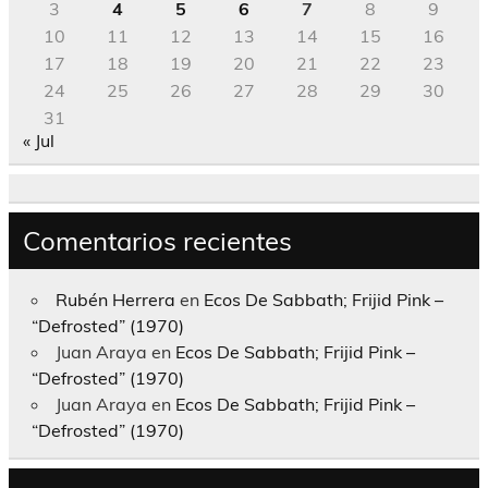
3
4
5
6
7
8
9
10
11
12
13
14
15
16
17
18
19
20
21
22
23
24
25
26
27
28
29
30
31
« Jul
Comentarios recientes
Rubén Herrera
en
Ecos De Sabbath; Frijid Pink –
“Defrosted” (1970)
Juan Araya
en
Ecos De Sabbath; Frijid Pink –
“Defrosted” (1970)
Juan Araya
en
Ecos De Sabbath; Frijid Pink –
“Defrosted” (1970)