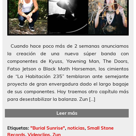
Cuando hace poco más de 2 semanas anunciamos
la creación de una nueva súper banda con
componentes de Kyuss, Yawning Man, The Doors,
Fatso Jetson o Black Math Horseman, los cimientos
de “La Habitación 235” temblaron ante semejante
proyecto de gran envergadura dado el largo bagaje
de sus componentes. Hoy traemos otro capítulo más
para desestabilizar la balanza. Zun […]
Leer más
Etiquetas:
"Burial Sunrise"
,
noticias
,
Small Stone
Records
,
Videoclips
,
Zun