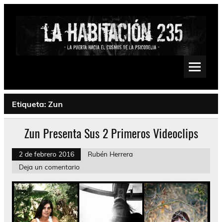
Saltar
al
contenido
La Habitación 235
Psychedelic, Stoner, Doom, Sludge, Fuzz, Space, Drone
Etiqueta:
Zun
Zun Presenta Sus 2 Primeros Videoclips
2 de febrero 2016
Rubén Herrera
Deja un comentario