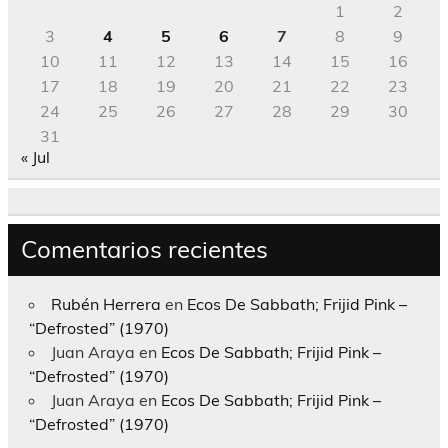
1
2
3
4
5
6
7
8
9
10
11
12
13
14
15
16
17
18
19
20
21
22
23
24
25
26
27
28
29
30
31
« Jul
Comentarios recientes
Rubén Herrera
en
Ecos De Sabbath; Frijid Pink –
“Defrosted” (1970)
Juan Araya
en
Ecos De Sabbath; Frijid Pink –
“Defrosted” (1970)
Juan Araya
en
Ecos De Sabbath; Frijid Pink –
“Defrosted” (1970)