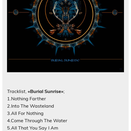
Tracklist
,
«Burial Sunrise»
;
1.Nothing Farther
2.Into The Wasteland
3.All For Nothing
4.Come Through The Water
5.All That You Say I Am