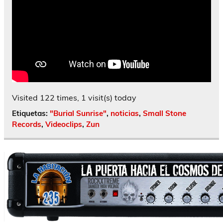
Visited 122 times, 1 visit(s) today
Etiquetas:
"Burial Sunrise"
,
noticias
,
Small Stone
Records
,
Videoclips
,
Zun