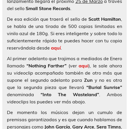
lanzamiento llegará el próximo
25 de Marzo
a través
del sello
Small Stone Records
.
De esa edición que traerá el sello de
Scott Hamilton
,
se habla de una tirada de 500 copias limitadas en
vinilo azul de 180g. Si eres inteligente y sobre todo lo
suficientemente rápido te puedes hacer con tu copia
reservándola desde
aquí
.
Al primer adelanto que trajimos a mediados de Enero
llamado
“Nothing Farther”
(ver
aqui
), le sale ahora
su
videoclip
acompañado también de otro más que
supone el segundo adelanto para
Zun
y no es otra
que la segunda pieza que llevará
“Burial Sunrise”
denominada
“Into The Wasteland”
. Ambos
videoclips
los puedes ver más abajo.
De momento los músicos dejan un cumulo de
premisas garantizadas y es que cuando hablamos de
personajes como
John García
,
Gary
Arce
,
Sera
Timns
,