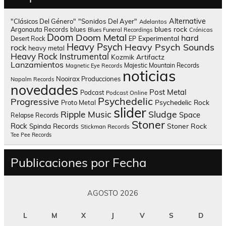
Alternative
"Clásicos Del Género"
"Sonidos Del Ayer"
Adelantos
blues rock
Argonauta Records
blues
Blues Funeral Recordings
Crónicas
Doom
Doom Metal
hard
Experimental
Desert Rock
EP
Heavy Psych
Heavy Psych Sounds
rock
heavy metal
Heavy Rock
Instrumental
Kozmik Artifactz
Lanzamientos
Majestic Mountain Records
Magnetic Eye Records
noticias
Nooirax Producciones
Napalm Records
novedades
Post Metal
Podcast
Podcast Online
Psychedelic
Progressive
Psychedelic Rock
Proto Metal
slider
Sludge
Ripple Music
Space
Relapse Records
Stoner
Rock
Spinda Records
Stoner Rock
Stickman Records
Tee Pee Records
Publicaciones por Fecha
AGOSTO 2026
L
M
X
J
V
S
D