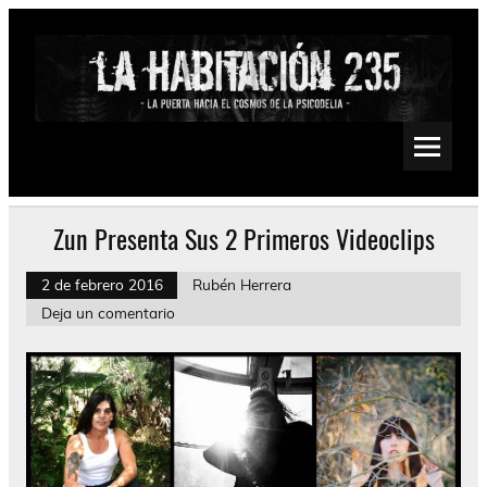
Saltar
al
contenido
La Habitación 235
Psychedelic, Stoner, Doom, Sludge, Fuzz, Space, Drone
Zun Presenta Sus 2 Primeros Videoclips
2 de febrero 2016
Rubén Herrera
Deja un comentario