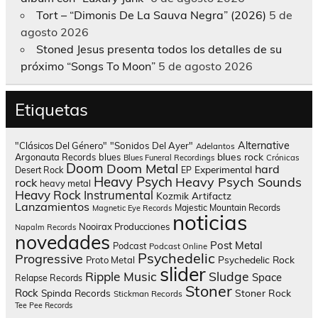
Tort – “Dimonis De La Sauva Negra” (2026)
5 de
agosto 2026
Stoned Jesus presenta todos los detalles de su
próximo “Songs To Moon”
5 de agosto 2026
Etiquetas
Alternative
"Clásicos Del Género"
"Sonidos Del Ayer"
Adelantos
blues rock
Argonauta Records
blues
Blues Funeral Recordings
Crónicas
Doom
Doom Metal
hard
Experimental
Desert Rock
EP
Heavy Psych
Heavy Psych Sounds
rock
heavy metal
Heavy Rock
Instrumental
Kozmik Artifactz
Lanzamientos
Majestic Mountain Records
Magnetic Eye Records
noticias
Nooirax Producciones
Napalm Records
novedades
Post Metal
Podcast
Podcast Online
Psychedelic
Progressive
Psychedelic Rock
Proto Metal
slider
Sludge
Ripple Music
Space
Relapse Records
Stoner
Rock
Spinda Records
Stoner Rock
Stickman Records
Tee Pee Records