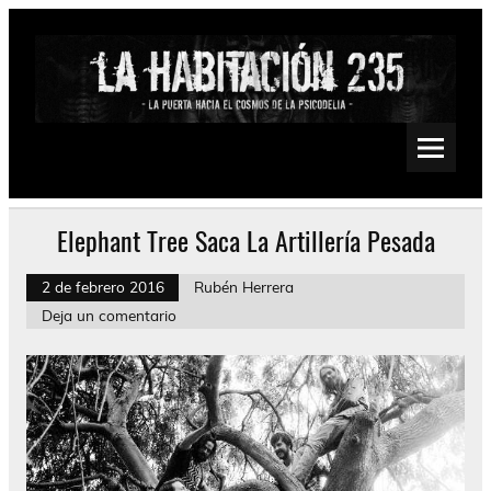
Saltar
al
contenido
La Habitación 235
Psychedelic, Stoner, Doom, Sludge, Fuzz, Space, Drone
Elephant Tree Saca La Artillería Pesada
2 de febrero 2016
Rubén Herrera
Deja un comentario