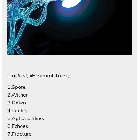
Tracklist
,
«Elephant Tree»
;
1.Spore
2.Wither
3.Dawn
4.Circles
5.Aphotic Blues
6.Echoes
7.Fracture