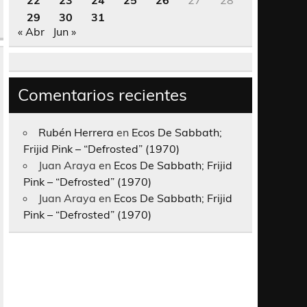
22
23
24
25
26
27
28
29
30
31
« Abr
Jun »
Comentarios recientes
Rubén Herrera
en
Ecos De Sabbath;
Frijid Pink – “Defrosted” (1970)
Juan Araya
en
Ecos De Sabbath; Frijid
Pink – “Defrosted” (1970)
Juan Araya
en
Ecos De Sabbath; Frijid
Pink – “Defrosted” (1970)