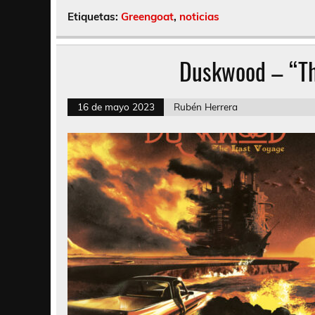
Etiquetas:
Greengoat
,
noticias
Duskwood – “Th
16 de mayo 2023
Rubén Herrera