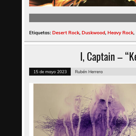
Etiquetas:
Desert Rock
,
Duskwood
,
Heavy Rock
,
I, Captain – “Ke
15 de mayo 2023
Rubén Herrera