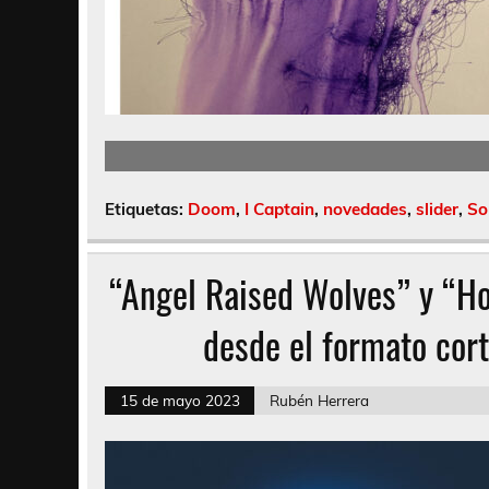
Etiquetas:
Doom
,
I Captain
,
novedades
,
slider
,
So
“Angel Raised Wolves” y “Ho
desde el formato cort
15 de mayo 2023
Rubén Herrera