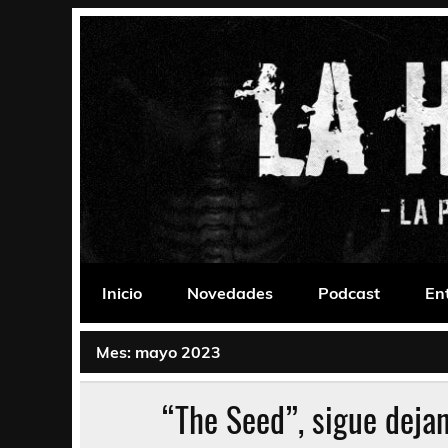
Saltar
al
contenido
La Habitación 235
Psychedelic, Stoner, Doom, Sludge, Fuzz, Space,
Inicio
Novedades
Podcast
En
Mes:
mayo 2023
“The Seed”, sigue dejan