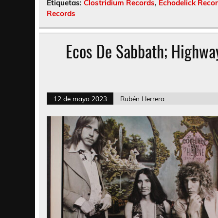
Etiquetas:
Clostridium Records
,
Echodelick Reco
Records
Ecos De Sabbath; Highwa
12 de mayo 2023
Rubén Herrera