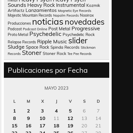
metal
Sounds
Heavy Rock
Instrumental
Kozmik
Lanzamientos
Artifactz
Magnetic Eye Records
Nooirax
Majestic Mountain Records
Napalm Records
noticias
novedades
Producciones
Progressive
Post Metal
Podcast
Podcast Online
Psychedelic
Psychedelic Rock
Proto Metal
slider
Ripple Music
Relapse Records
Sludge
Space Rock
Spinda Records
Stickman
Stoner
Stoner Rock
Records
Tee Pee Records
Publicaciones por Fecha
MAYO 2023
L
M
X
J
V
S
D
1
2
3
4
5
6
7
8
9
10
11
12
13
14
15
16
17
18
19
20
21