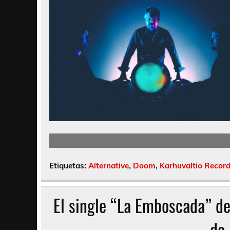
Etiquetas:
Alternative
,
Doom
,
Karhuvaltio Recor
El single “La Emboscada” des
de