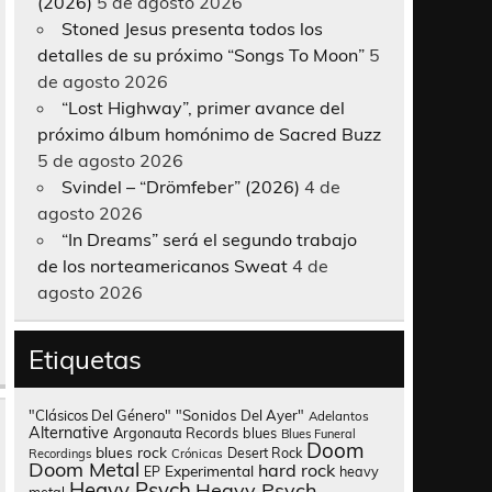
(2026)
5 de agosto 2026
Stoned Jesus presenta todos los
detalles de su próximo “Songs To Moon”
5
de agosto 2026
“Lost Highway”, primer avance del
próximo álbum homónimo de Sacred Buzz
5 de agosto 2026
Svindel – “Drömfeber” (2026)
4 de
agosto 2026
“In Dreams” será el segundo trabajo
de los norteamericanos Sweat
4 de
agosto 2026
Etiquetas
"Clásicos Del Género"
"Sonidos Del Ayer"
Adelantos
Alternative
Argonauta Records
blues
Blues Funeral
Doom
blues rock
Desert Rock
Recordings
Crónicas
Doom Metal
hard rock
Experimental
heavy
EP
Heavy Psych
Heavy Psych