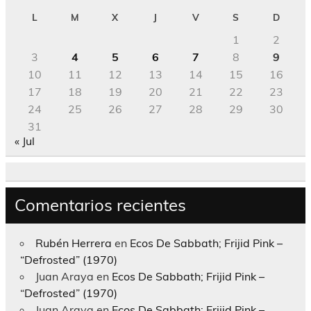
L
M
X
J
V
S
D
1
2
3
4
5
6
7
8
9
10
11
12
13
14
15
16
17
18
19
20
21
22
23
24
25
26
27
28
29
30
31
« Jul
Comentarios recientes
Rubén Herrera
en
Ecos De Sabbath; Frijid Pink –
“Defrosted” (1970)
Juan Araya
en
Ecos De Sabbath; Frijid Pink –
“Defrosted” (1970)
Juan Araya
en
Ecos De Sabbath; Frijid Pink –