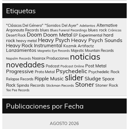
Etiquetas
Alternative
"Clásicos Del Género"
"Sonidos Del Ayer"
Adelantos
blues rock
Argonauta Records
blues
Blues Funeral Recordings
Crónicas
Doom
Doom Metal
hard
Experimental
Desert Rock
EP
Heavy Psych
Heavy Psych Sounds
rock
heavy metal
Heavy Rock
Instrumental
Kozmik Artifactz
Lanzamientos
Majestic Mountain Records
Magnetic Eye Records
noticias
Nooirax Producciones
Napalm Records
novedades
Post Metal
Podcast
Podcast Online
Psychedelic
Progressive
Psychedelic Rock
Proto Metal
slider
Sludge
Ripple Music
Space
Relapse Records
Stoner
Rock
Spinda Records
Stoner Rock
Stickman Records
Tee Pee Records
Publicaciones por Fecha
AGOSTO 2026