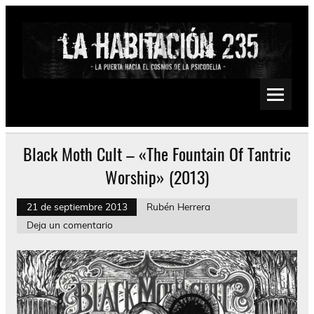
Saltar
al
contenido
La Habitación 235
Psychedelic, Stoner, Doom, Sludge, Fuzz, Space, Drone
Black Moth Cult – «The Fountain Of Tantric
Worship» (2013)
21 de septiembre 2013
Rubén Herrera
Deja un comentario