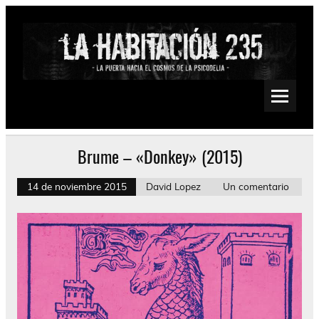
Saltar
al
contenido
La Habitación 235
Psychedelic, Stoner, Doom, Sludge, Fuzz, Space, Drone
Brume – «Donkey» (2015)
14 de noviembre 2015
David Lopez
Un comentario