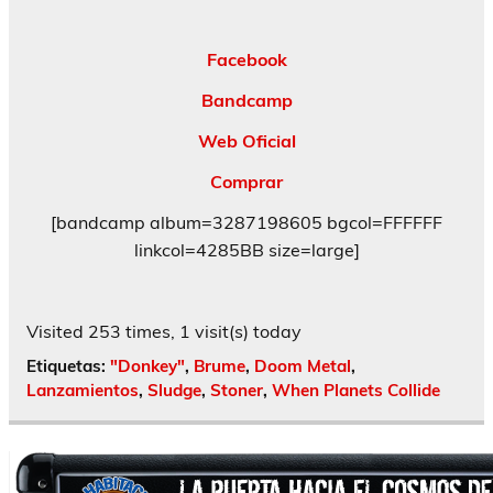
Facebook
Bandcamp
Web Oficial
Comprar
[bandcamp album=3287198605 bgcol=FFFFFF
linkcol=4285BB size=large]
Visited 253 times, 1 visit(s) today
Etiquetas:
"Donkey"
,
Brume
,
Doom Metal
,
Lanzamientos
,
Sludge
,
Stoner
,
When Planets Collide