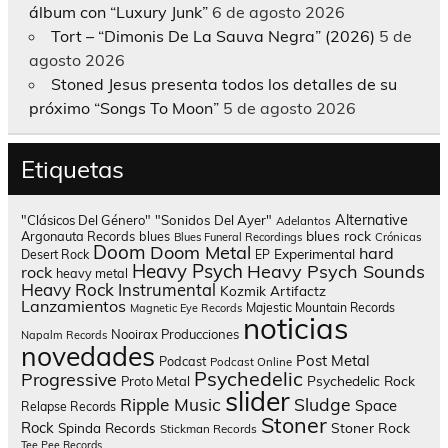
álbum con “Luxury Junk”
6 de agosto 2026
Tort – “Dimonis De La Sauva Negra” (2026)
5 de
agosto 2026
Stoned Jesus presenta todos los detalles de su
próximo “Songs To Moon”
5 de agosto 2026
Etiquetas
Alternative
"Clásicos Del Género"
"Sonidos Del Ayer"
Adelantos
blues rock
Argonauta Records
blues
Blues Funeral Recordings
Crónicas
Doom
Doom Metal
hard
Experimental
Desert Rock
EP
Heavy Psych
Heavy Psych Sounds
rock
heavy metal
Heavy Rock
Instrumental
Kozmik Artifactz
Lanzamientos
Majestic Mountain Records
Magnetic Eye Records
noticias
Nooirax Producciones
Napalm Records
novedades
Post Metal
Podcast
Podcast Online
Psychedelic
Progressive
Psychedelic Rock
Proto Metal
slider
Sludge
Ripple Music
Space
Relapse Records
Stoner
Rock
Spinda Records
Stoner Rock
Stickman Records
Tee Pee Records