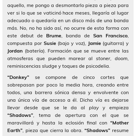
aquello, me pongo a desmontarlo pieza a pieza para
ver si lo que se vaticinó hace meses, llegaría al lugar
adecuado o quedaría en un disco más de una banda
más. No, no ha sido así, no ocurre de esta forma con
este debut de
Brume
, banda de
San Francisco
,
compuesta por
Susie
(bajo y voz),
Jamie
(guitarra) y
Jordan
(batería). Formación que se mueve entre las
atmosferas que pueden marear al
stoner
,
doom
,
reminiscencias
sludge
y toques de psicodelia.
“Donkey”
se compone de cinco cortes que
sobrepasan por poco la media hora, creando entre
todos, una barrera sónica densa y envolvente con
una única vía de acceso a él. Dicha vía es dejarse
llevar desde que se le da al
play
y empieza
“Shadows”
, tema de apertura con el que se
maravillará y hasta la eclosión final con
“Mother
Earth”
, pieza que cierra la obra.
“Shadows”
resume