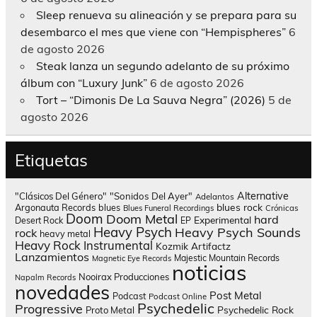
Sleep renueva su alineación y se prepara para su
desembarco el mes que viene con “Hempispheres”
6
de agosto 2026
Steak lanza un segundo adelanto de su próximo
álbum con “Luxury Junk”
6 de agosto 2026
Tort – “Dimonis De La Sauva Negra” (2026)
5 de
agosto 2026
Etiquetas
Alternative
"Clásicos Del Género"
"Sonidos Del Ayer"
Adelantos
blues rock
Argonauta Records
blues
Blues Funeral Recordings
Crónicas
Doom
Doom Metal
hard
Experimental
Desert Rock
EP
Heavy Psych
Heavy Psych Sounds
rock
heavy metal
Heavy Rock
Instrumental
Kozmik Artifactz
Lanzamientos
Majestic Mountain Records
Magnetic Eye Records
noticias
Nooirax Producciones
Napalm Records
novedades
Post Metal
Podcast
Podcast Online
Psychedelic
Progressive
Psychedelic Rock
Proto Metal