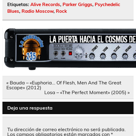
Etiquetas:
Alive Records
,
Parker Griggs
,
Psychedelic
Blues
,
Radio Moscow
,
Rock
Navegación
« Bauda – «Euphoria… Of Flesh, Men And The Great
de
Escape» (2012)
entradas
Losa – «The Perfect Moment» (2005) »
Deja una respuesta
Tu dirección de correo electrónico no será publicada.
Los campos obligatorios están marcados con
*