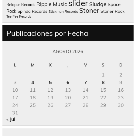
slider
Sludge
Ripple Music
Space
Relapse Records
Stoner
Rock
Spinda Records
Stoner Rock
Stickman Records
Tee Pee Records
Publicaciones por Fecha
AGOSTO 2026
L
M
X
J
V
S
D
1
2
3
4
5
6
7
8
9
10
11
12
13
14
15
16
17
18
19
20
21
22
23
24
25
26
27
28
29
30
31
« Jul