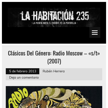
Saltar
al
contenido
La Habitación 235
Psychedelic, Stoner, Doom, Sludge, Fuzz, Space, Drone
Clásicos Del Género: Radio Moscow – «s/t»
(2007)
5 de febrero 2013
Rubén Herrera
Deja un comentario