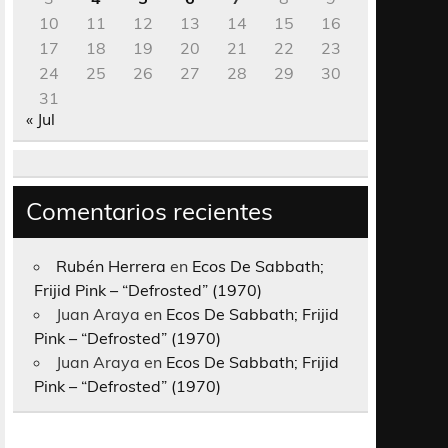
10
11
12
13
14
15
16
17
18
19
20
21
22
23
24
25
26
27
28
29
30
31
« Jul
Comentarios recientes
Rubén Herrera
en
Ecos De Sabbath;
Frijid Pink – “Defrosted” (1970)
Juan Araya
en
Ecos De Sabbath; Frijid
Pink – “Defrosted” (1970)
Juan Araya
en
Ecos De Sabbath; Frijid
Pink – “Defrosted” (1970)