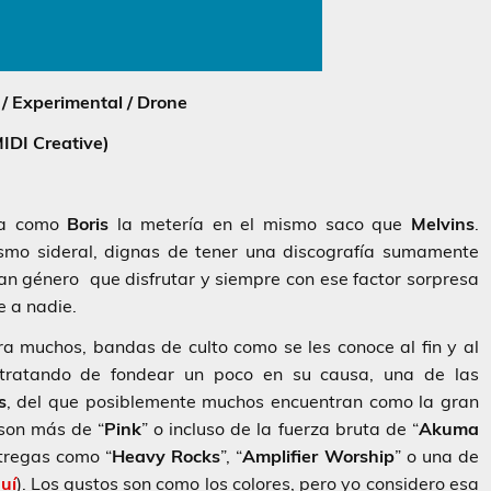
 / Experimental / Drone
IDI Creative)
da como
Boris
la metería en el mismo saco que
Melvins
.
smo sideral, dignas de tener una discografía sumamente
an género que disfrutar y siempre con ese factor sorpresa
e a nadie.
ra muchos, bandas de culto como se les conoce al fin y al
 tratando de fondear un poco en su causa, una de las
s
, del que posiblemente muchos encuentran como la gran
 son más de “
Pink
” o incluso de la fuerza bruta de “
Akuma
ntregas como “
Heavy Rocks
”, “
Amplifier Worship
” o una de
uí
). Los gustos son como los colores, pero yo considero esa