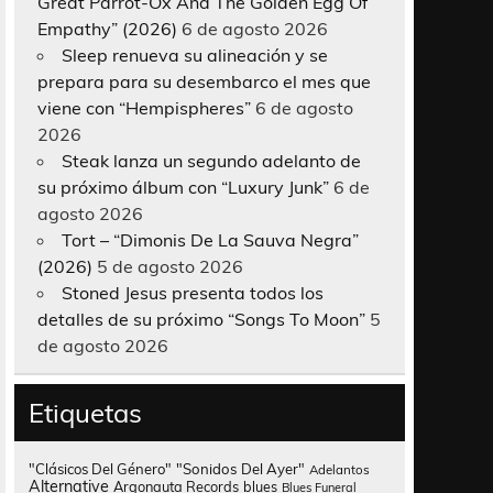
Great Parrot-Ox And The Golden Egg Of
Empathy” (2026)
6 de agosto 2026
Sleep renueva su alineación y se
prepara para su desembarco el mes que
viene con “Hempispheres”
6 de agosto
2026
Steak lanza un segundo adelanto de
su próximo álbum con “Luxury Junk”
6 de
agosto 2026
Tort – “Dimonis De La Sauva Negra”
(2026)
5 de agosto 2026
Stoned Jesus presenta todos los
detalles de su próximo “Songs To Moon”
5
de agosto 2026
Etiquetas
"Clásicos Del Género"
"Sonidos Del Ayer"
Adelantos
Alternative
Argonauta Records
blues
Blues Funeral