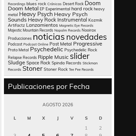
Doom
blues rock
Desert Rock
Recordings
Crónicas
Doom Metal
hard rock
Experimental
heavy
EP
Heavy Psych
Heavy Psych
metal
Sounds
Heavy Rock
Instrumental
Kozmik
Lanzamientos
Artifactz
Magnetic Eye Records
Nooirax
Majestic Mountain Records
Napalm Records
noticias
novedades
Producciones
Progressive
Post Metal
Podcast
Podcast Online
Psychedelic
Psychedelic Rock
Proto Metal
slider
Ripple Music
Relapse Records
Sludge
Space Rock
Spinda Records
Stickman
Stoner
Stoner Rock
Records
Tee Pee Records
Publicaciones por Fecha
AGOSTO 2026
L
M
X
J
V
S
D
1
2
3
4
5
6
7
8
9