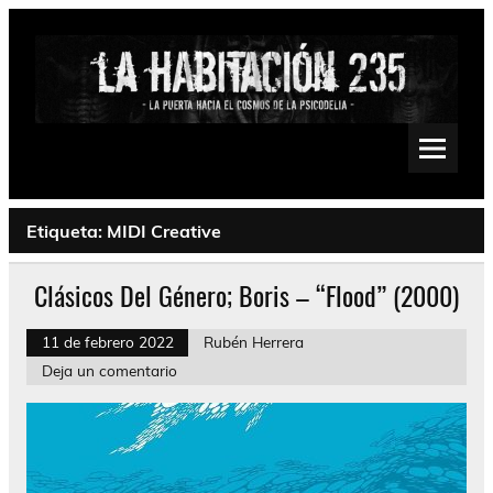
Saltar
al
contenido
La Habitación 235
Psychedelic, Stoner, Doom, Sludge, Fuzz, Space, Drone
Etiqueta:
MIDI Creative
Clásicos Del Género; Boris – “Flood” (2000)
11 de febrero 2022
Rubén Herrera
Deja un comentario