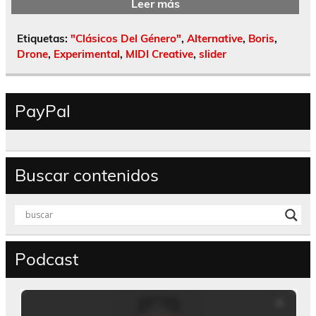
Leer más
Etiquetas:
"Clásicos Del Género"
,
Alternative
,
Boris
,
Drone
,
Experimental
,
MIDI Creative
,
slider
PayPal
Buscar contenidos
Podcast