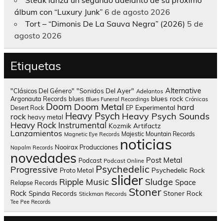
Steak lanza un segundo adelanto de su próximo
álbum con “Luxury Junk”
6 de agosto 2026
Tort – “Dimonis De La Sauva Negra” (2026)
5 de
agosto 2026
Etiquetas
Alternative
"Clásicos Del Género"
"Sonidos Del Ayer"
Adelantos
blues rock
Argonauta Records
blues
Blues Funeral Recordings
Crónicas
Doom
Doom Metal
hard
Experimental
Desert Rock
EP
Heavy Psych
Heavy Psych Sounds
rock
heavy metal
Heavy Rock
Instrumental
Kozmik Artifactz
Lanzamientos
Majestic Mountain Records
Magnetic Eye Records
noticias
Nooirax Producciones
Napalm Records
novedades
Post Metal
Podcast
Podcast Online
Psychedelic
Progressive
Psychedelic Rock
Proto Metal
slider
Sludge
Ripple Music
Space
Relapse Records
Stoner
Rock
Spinda Records
Stoner Rock
Stickman Records
Tee Pee Records