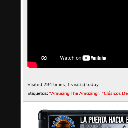
Visited 294 times, 1 visit(s) today
Etiquetas:
"Amusing The Amazing"
,
"Clásicos De