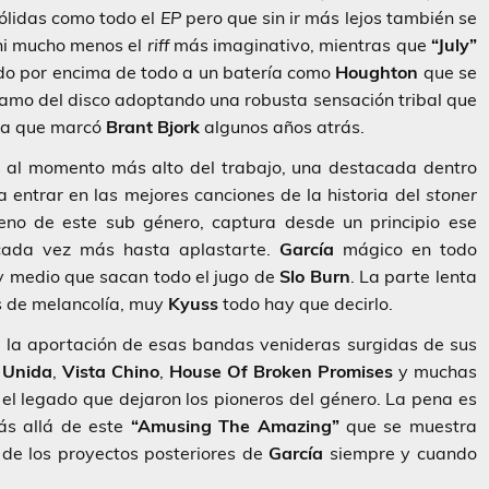
Sólidas como todo el
EP
pero que sin ir más lejos también se
ni mucho menos el
riff
más imaginativo, mientras que
“July”
do por encima de todo a un batería como
Houghton
que se
tramo del disco adoptando una robusta sensación tribal que
ncia que marcó
Brant Bjork
algunos años atrás.
 al momento más alto del trabajo, una destacada dentro
 entrar en las mejores canciones de la historia del
stoner
bueno de este sub género, captura desde un principio ese
cada vez más hasta aplastarte.
García
mágico en todo
y medio que sacan todo el jugo de
Slo Burn
. La parte lenta
s de melancolía, muy
Kyuss
todo hay que decirlo.
 la aportación de esas bandas venideras surgidas de sus
,
Unida
,
Vista Chino
,
House Of Broken Promises
y muchas
y el legado que dejaron los pioneros del género. La pena es
ás allá de este
“Amusing The Amazing”
que se muestra
de los proyectos posteriores de
García
siempre y cuando