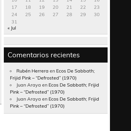
17
18
19
20
21
22
23
24
25
26
27
28
29
30
31
« Jul
Comentarios recientes
Rubén Herrera
en
Ecos De Sabbath;
Frijid Pink – “Defrosted” (1970)
Juan Araya
en
Ecos De Sabbath; Frijid
Pink – “Defrosted” (1970)
Juan Araya
en
Ecos De Sabbath; Frijid
Pink – “Defrosted” (1970)