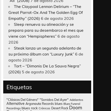
“All” (2008)
7 de agosto 2026
The Claypool Lennon Delirium – “The
Great Parrot-Ox And The Golden Egg Of
Empathy” (2026)
6 de agosto 2026
Sleep renueva su alineación y se
prepara para su desembarco el mes que
viene con “Hempispheres”
6 de agosto
2026
Steak lanza un segundo adelanto de
su próximo álbum con “Luxury Junk”
6 de
agosto 2026
Tort – “Dimonis De La Sauva Negra”
(2026)
5 de agosto 2026
Etiquetas
"Clásicos Del Género"
"Sonidos Del Ayer"
Adelantos
Alternative
Argonauta Records
blues
Blues Funeral
Doom
blues rock
Desert Rock
Recordings
Crónicas