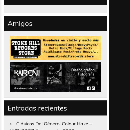
Amigos
Entradas recientes
Clásicos Del Género; Colour Haze –