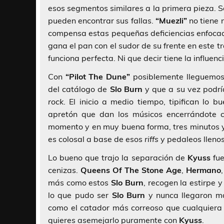
esos segmentos similares a la primera pieza. 
pueden encontrar sus fallas.
“Muezli”
no tiene 
compensa estas pequeñas deficiencias enfoca
gana el pan con el sudor de su frente en este 
funciona perfecta. Ni que decir tiene la influe
Con
“Pilot The Dune”
posiblemente lleguemos
del catálogo de
Slo Burn
y que a su vez podría
rock
. El inicio a medio tiempo, tipifican lo 
apretón que dan los músicos encerrándote 
momento y en muy buena forma, tres minutos 
es colosal a base de esos
riffs
y pedaleos lleno
Lo bueno que trajo la separación de
Kyuss
fue
cenizas.
Queens Of The Stone Age
,
Hermano
más como estos
Slo Burn
, recogen la estirpe 
lo que pudo ser
Slo Burn
y nunca llegaron m
como el catador más correoso que cualquiera 
quieres asemejarlo puramente con
Kyuss
.