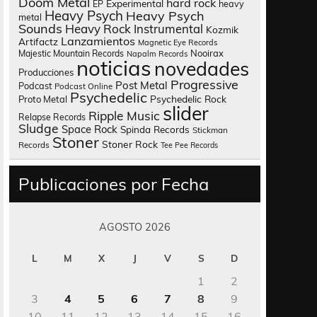
Doom Metal
hard rock
Experimental
heavy
EP
Heavy Psych
Heavy Psych
metal
Sounds
Heavy Rock
Instrumental
Kozmik
Lanzamientos
Artifactz
Magnetic Eye Records
Nooirax
Majestic Mountain Records
Napalm Records
noticias
novedades
Producciones
Progressive
Post Metal
Podcast
Podcast Online
Psychedelic
Psychedelic Rock
Proto Metal
slider
Ripple Music
Relapse Records
Sludge
Space Rock
Spinda Records
Stickman
Stoner
Stoner Rock
Records
Tee Pee Records
Publicaciones por Fecha
AGOSTO 2026
L
M
X
J
V
S
D
1
2
3
4
5
6
7
8
9
10
11
12
13
14
15
16