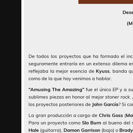
Dese
(M
De todos los proyectos que ha formado el in
seguramente entraría en un extenso dilema e
reflejaba la mejor esencia de
Kyuss
, banda q
como de la que hoy venimos a hablar.
“Amusing The Amazing”
fue el único
EP
y a su
sublimes piezas en honor al mejor
stoner rock
.
los proyectos posteriores de
John García
? Si c
La gran producción a cargo de
Chris Goss
(
Mas
Para un proyecto como
Slo Burn
al bueno del
Hale
(guitarra),
Damon
Garrison
(bajo) o
Brady