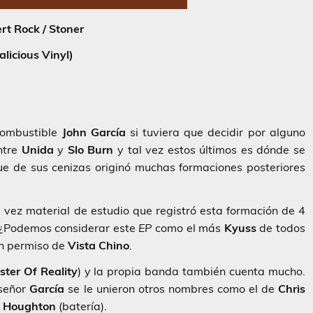
rt Rock / Stoner
alicious Vinyl)
combustible
John García
si tuviera que decidir por alguno
ntre
Unida
y
Slo Burn
y tal vez estos últimos es dónde se
ue de sus cenizas originó muchas formaciones posteriores
 vez material de estudio que registró esta formación de 4
 ¿Podemos considerar este
EP
como el más
Kyuss
de todos
on permiso de
Vista
Chino
.
ter Of Reality
) y la propia banda también cuenta mucho.
 señor
García
se le unieron otros nombres como el de
Chris
Houghton
(batería).