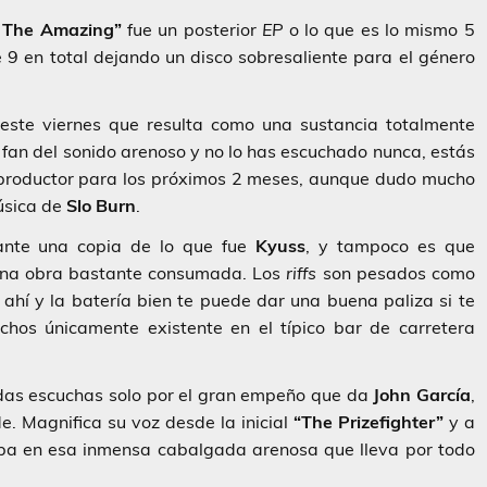
 The Amazing”
fue un posterior
EP
o lo que es lo mismo 5
 9 en total dejando un disco sobresaliente para el género
este viernes que resulta como una sustancia totalmente
s fan del sonido arenoso y no lo has escuchado nunca, estás
productor para los próximos 2 meses, aunque dudo mucho
úsica de
Slo Burn
.
ante una copia de lo que fue
Kyuss
, y tampoco es que
 una obra bastante consumada. Los
riffs
son pesados como
ahí y la batería bien te puede dar una buena paliza si te
hos únicamente existente en el típico bar de carretera
idas escuchas solo por el gran empeño que da
John García
,
e. Magnifica su voz desde la inicial
“The Prizefighter”
y a
lopa en esa inmensa cabalgada arenosa que lleva por todo