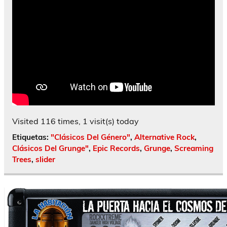
Visited 116 times, 1 visit(s) today
Etiquetas:
"Clásicos Del Género"
,
Alternative Rock
,
Clásicos Del Grunge"
,
Epic Records
,
Grunge
,
Screaming
Trees
,
slider