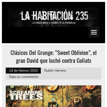
Saltar
al
contenido
La Habitación 235
Psychedelic, Stoner, Doom, Sludge, Fuzz, Space, Drone
Clásicos Del Grunge; “Sweet Oblivion”, el
gran David que luchó contra Goliats
14 de febrero 2020
Rubén Herrera
Deja un comentario