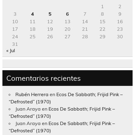
1
2
3
4
5
6
7
8
9
10
11
12
13
14
15
16
17
18
19
20
21
22
23
24
25
26
27
28
29
30
31
« Jul
Comentarios recientes
Rubén Herrera
en
Ecos De Sabbath; Frijid Pink –
“Defrosted” (1970)
Juan Araya
en
Ecos De Sabbath; Frijid Pink –
“Defrosted” (1970)
Juan Araya
en
Ecos De Sabbath; Frijid Pink –
“Defrosted” (1970)