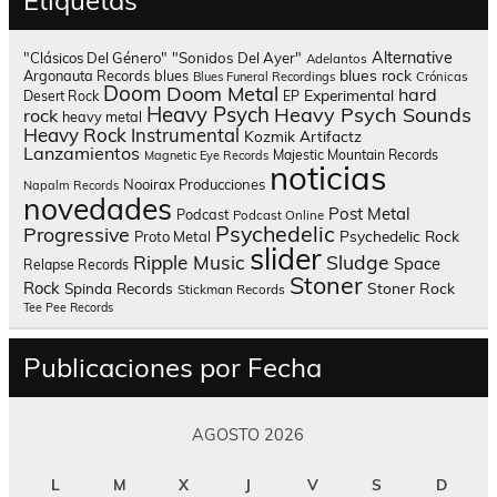
Alternative
"Clásicos Del Género"
"Sonidos Del Ayer"
Adelantos
blues rock
Argonauta Records
blues
Blues Funeral Recordings
Crónicas
Doom
Doom Metal
hard
Experimental
Desert Rock
EP
Heavy Psych
Heavy Psych Sounds
rock
heavy metal
Heavy Rock
Instrumental
Kozmik Artifactz
Lanzamientos
Majestic Mountain Records
Magnetic Eye Records
noticias
Nooirax Producciones
Napalm Records
novedades
Post Metal
Podcast
Podcast Online
Psychedelic
Progressive
Psychedelic Rock
Proto Metal
slider
Sludge
Ripple Music
Space
Relapse Records
Stoner
Rock
Spinda Records
Stoner Rock
Stickman Records
Tee Pee Records
Publicaciones por Fecha
AGOSTO 2026
L
M
X
J
V
S
D