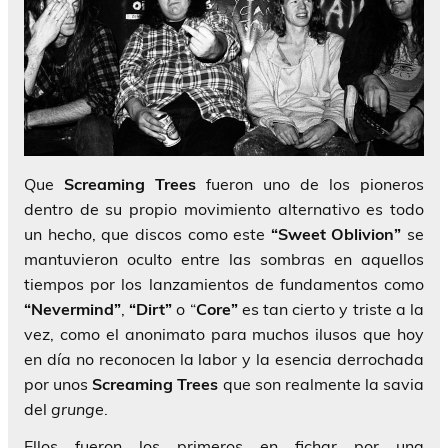
Que
Screaming Trees
fueron uno de los pioneros
dentro de su propio movimiento alternativo es todo
un hecho, que discos como este
“Sweet Oblivion”
se
mantuvieron oculto entre las sombras en aquellos
tiempos por los lanzamientos de fundamentos como
“Nevermind”
,
“Dirt”
o “
Core”
es tan cierto y triste a la
vez, como el anonimato para muchos ilusos que hoy
en día no reconocen la labor y la esencia derrochada
por unos
Screaming Trees
que son realmente la savia
del
grunge
.
Ellos fueron los primeros en fichar por una