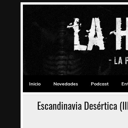
Saltar
al
contenido
La Habitación 235
Psychedelic, Stoner, Doom, Sludge, Fuzz, Space,
Inicio
Novedades
Podcast
En
Escandinavia Desértica (II