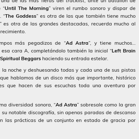
 una de las más fieras del
tracklist
, ante un batallón de
 “
Until The Morning
” viren el rumbo sonoro y dispar de
. “
The Goddess
” es otra de las que también tiene mucho
” es otra de las grandes destacadas, recuerda mucho al
recimiento.
mpos más pegadizos de “
Ad Astra
”, y tiene muchos…
 esa cara A, completándolo también la inicial “
Left Brain
Spiritual Beggars
haciendo su entrada estelar.
a la noche y deshuesando todas y cada una de sus pistas
 que hablamos de un disco más que importante, histórico
lles que hacen de sus escuchas toda una aventura por
ima diversidad sonora, “
Ad Astra
” sobresale como la gran
de su notable discografía, sin apenas paradas de descanso
n las prácticas de un conjunto en estado de gracia por