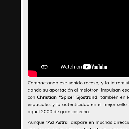
Compactando ese sonido rocoso, y la intromis
dando su aportación al melotrón, impulsan esa
con
Christian “Spice” Sjöstrand
, también en l
espaciales y la autenticidad en el mejor sello
aquel 2000 de gran cosecha.
Aunque “
Ad Astra
” dispare en muchas direcc