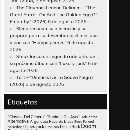
“All” (2008)
7 de agosto 2026
The Claypool Lennon Delirium – “The
Great Parrot-Ox And The Golden Egg Of
Empathy” (2026)
6 de agosto 2026
Sleep renueva su alineación y se
prepara para su desembarco el mes que
viene con “Hempispheres”
6 de agosto
2026
Steak lanza un segundo adelanto de
su próximo álbum con “Luxury Junk”
6 de
agosto 2026
Tort – “Dimonis De La Sauva Negra”
(2026)
5 de agosto 2026
Etiquetas
"Clásicos Del Género"
"Sonidos Del Ayer"
Adelantos
Alternative
Argonauta Records
blues
Blues Funeral
Doom
blues rock
Desert Rock
Recordings
Crónicas