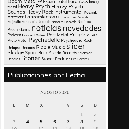
Doom Metal
hard rock
Experimental
heavy
EP
Heavy Psych
Heavy Psych
metal
Sounds
Heavy Rock
Instrumental
Kozmik
Lanzamientos
Artifactz
Magnetic Eye Records
Nooirax
Majestic Mountain Records
Napalm Records
noticias
novedades
Producciones
Progressive
Post Metal
Podcast
Podcast Online
Psychedelic
Psychedelic Rock
Proto Metal
slider
Ripple Music
Relapse Records
Sludge
Space Rock
Spinda Records
Stickman
Stoner
Stoner Rock
Records
Tee Pee Records
Publicaciones por Fecha
AGOSTO 2026
L
M
X
J
V
S
D
1
2
3
4
5
6
7
8
9
10
11
12
13
14
15
16