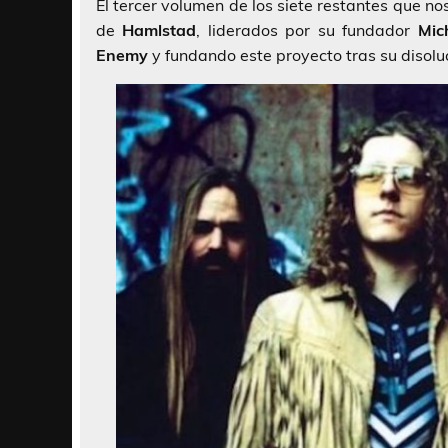
El tercer volumen de los siete restantes que n
de
Hamlstad
, liderados por su fundador
Mic
Enemy
y fundando este proyecto tras su disolu