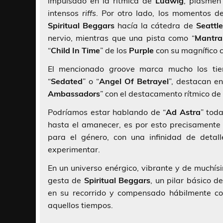
impulsado en la rítmica de
Ludwig
, plasmen
intensos
riffs
. Por otro lado, los momentos de
Spiritual
Beggars
hacía la cátedra de
Seattle
nervio, mientras que una pista como “
Mantra
“
Child In Time
” de los
Purple
con su magnífico c
El mencionado
groove
marca mucho los tie
“
Sedated
” o “
Angel Of Betrayel
”, destacan en
Ambassadors
” con el destacamento rítmico de
Podríamos estar hablando de “
Ad Astra
” tod
hasta el amanecer, es por esto precisamente
para el género, con una infinidad de deta
experimentar.
En un universo enérgico, vibrante y de muchís
gesta de
Spiritual Beggars
, un pilar básico 
en su recorrido y compensado hábilmente co
aquellos tiempos.