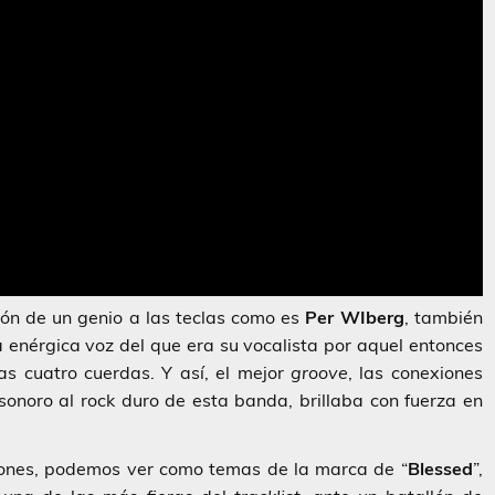
ión de un genio a las teclas como es
Per WIberg
, también
 enérgica voz del que era su vocalista por aquel entonces
as cuatro cuerdas. Y así, el mejor
groove
, las conexiones
 sonoro al rock duro de esta banda, brillaba con fuerza en
iones, podemos ver como temas de la marca de “
Blessed
”,