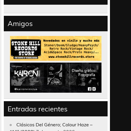
Amigos
Entradas recientes
Clásicos Del Género; Colour Haze –