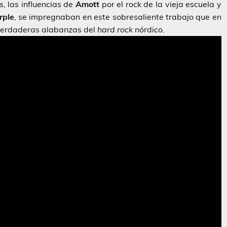
, las influencias de
Amott
por el rock de la vieja escuela y
rple
, se impregnaban en este sobresaliente trabajo que en
 verdaderas alabanzas del
hard rock
nórdico.