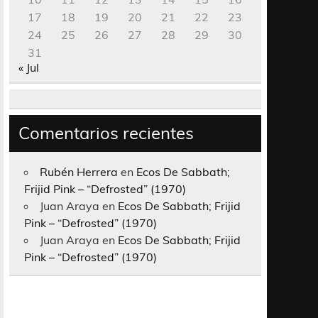
17
18
19
20
21
22
23
24
25
26
27
28
29
30
31
« Jul
Comentarios recientes
Rubén Herrera
en
Ecos De Sabbath;
Frijid Pink – “Defrosted” (1970)
Juan Araya
en
Ecos De Sabbath; Frijid
Pink – “Defrosted” (1970)
Juan Araya
en
Ecos De Sabbath; Frijid
Pink – “Defrosted” (1970)