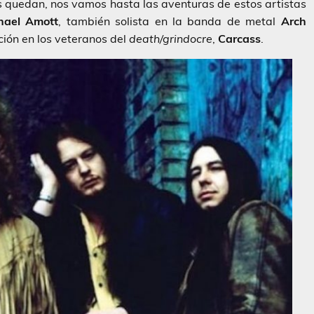
os quedan, nos vamos hasta las aventuras de estos artistas
hael Amott
, también solista en la banda de metal
Arch
ción en los veteranos del
death/grindocre
,
Carcass
.