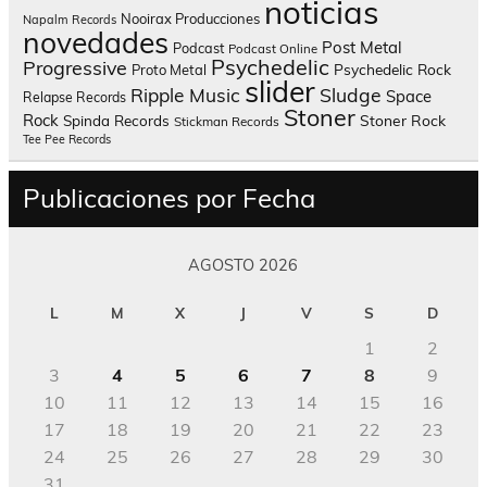
noticias
Nooirax Producciones
Napalm Records
novedades
Post Metal
Podcast
Podcast Online
Psychedelic
Progressive
Psychedelic Rock
Proto Metal
slider
Sludge
Ripple Music
Space
Relapse Records
Stoner
Rock
Spinda Records
Stoner Rock
Stickman Records
Tee Pee Records
Publicaciones por Fecha
AGOSTO 2026
L
M
X
J
V
S
D
1
2
3
4
5
6
7
8
9
10
11
12
13
14
15
16
17
18
19
20
21
22
23
24
25
26
27
28
29
30
31