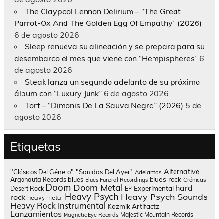
The Claypool Lennon Delirium – “The Great
Parrot-Ox And The Golden Egg Of Empathy” (2026)
6 de agosto 2026
Sleep renueva su alineación y se prepara para su
desembarco el mes que viene con “Hempispheres”
6
de agosto 2026
Steak lanza un segundo adelanto de su próximo
álbum con “Luxury Junk”
6 de agosto 2026
Tort – “Dimonis De La Sauva Negra” (2026)
5 de
agosto 2026
Etiquetas
Alternative
"Clásicos Del Género"
"Sonidos Del Ayer"
Adelantos
blues rock
Argonauta Records
blues
Blues Funeral Recordings
Crónicas
Doom
Doom Metal
hard
Experimental
Desert Rock
EP
Heavy Psych
Heavy Psych Sounds
rock
heavy metal
Heavy Rock
Instrumental
Kozmik Artifactz
Lanzamientos
Majestic Mountain Records
Magnetic Eye Records