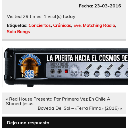
Fecha: 23-03-2016
Visited 29 times, 1 visit(s) today
Etiquetas:
Conciertos
,
Crónicas
,
Eve
,
Matching Radio
,
Solo Bongs
Navegación
« Red House Presenta Por Primera Vez En Chile A
de
Stoned Jesus
entradas
Boveda Del Sol – «Terra Firma» (2016) »
Deja una respuesta