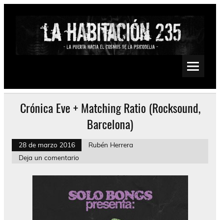
Saltar
al
contenido
La Habitación 235
Psychedelic, Stoner, Doom, Sludge, Fuzz, Space, Drone
Crónica Eve + Matching Ratio (Rocksound,
Barcelona)
28 de marzo 2016
Rubén Herrera
Deja un comentario